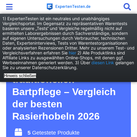
1) ExpertenTesten ist ein neutrales und unabhängiges
Vergleichsportal. Im Gegensatz zu repräsentativen Warentests
basieren unsere „Tests“ und Vergleiche regelmäßig nicht auf
Drogerie
Kosmetik & Hygiene
ermittelten Laborergebnissen durch Sachverständige, sondern
Rasierhobel
auf eigenen Untersuchungen durch Verbraucher, technischen
Daten, Experteninterviews, Tests von Warentestorganisationen
oder analysierten Rezensionen Dritter. Mehr zu unserem Test- und
Rasierhobel Test – für
Vergleichsverfahren erfahren Sie
hier
2) Alle Produktlinks sind
Affiliate Links zu ausgewählten Online-Shops, mit denen ggf.
Werbeeinnahmen generiert werden. 3) Über
diesen Link
gelangen
Liebhaber der
Sie zu unserer Datenschutzerklärung.
Hinweis schließen
traditionellen
Bartpflege – Vergleich
der besten
Rasierhobeln 2026
5
Getestete Produkte