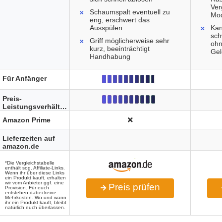
Ver
Schaumspalt eventuell zu
Mod
eng, erschwert das
Ausspülen
Kan
sch
Griff möglicherweise sehr
oh
kurz, beeinträchtigt
Ge
Handhabung
Für Anfänger
Preis-
Leistungsverhältnis
Amazon Prime
Lieferzeiten auf
amazon.de
*Die Vergleichstabelle
enthält sog. Affiliate-Links.
Wenn ihr über diese Links
ein Produkt kauft, erhalten
wir vom Anbieter ggf. eine
Preis prüfen
Provision. Für euch
entstehen dabei keine
Mehrkosten. Wo und wann
ihr ein Produkt kauft, bleibt
natürlich euch überlassen.