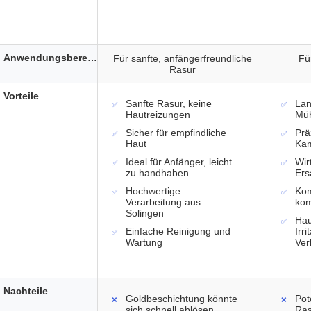
Anwendungsbereich
Für sanfte, anfängerfreundliche
Fü
Rasur
Vorteile
Sanfte Rasur, keine
Lan
Hautreizungen
Müh
Sicher für empfindliche
Prä
Haut
Ka
Ideal für Anfänger, leicht
Wir
zu handhaben
Ers
Hochwertige
Kom
Verarbeitung aus
kom
Solingen
Hau
Einfache Reinigung und
Irr
Wartung
Ver
Nachteile
Goldbeschichtung könnte
Pot
sich schnell ablösen
Ras