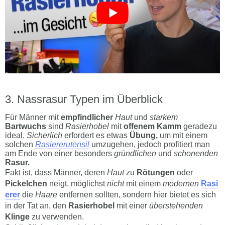
Nassrasur Typen im Überblick
Für Männer mit
empfindlicher
Haut
und
starkem
Bartwuchs
sind
Rasierhobel
mit
offenem Kamm
geradezu
ideal.
Sicherlich
erfordert es etwas
Übung,
um mit einem
solchen
Rasiererutensil
umzugehen, jedoch profitiert man
am Ende von einer besonders
gründlichen
und
schonenden
Rasur.
Fakt ist, dass Männer, deren
Haut
zu
Rötungen
oder
Pickelchen
neigt, möglichst
nicht
mit einem
modernen
Rasi
erer
die
Haare
entfernen sollten, sondern hier bietet es sich
in der Tat an, den
Rasierhobel
mit einer
überstehenden
Klinge
zu verwenden.