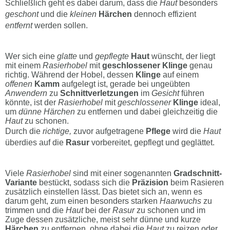
Schließlich geht es dabei darum, dass die
Haut
besonders
geschont
und die
kleinen
Härchen
dennoch effizient
entfernt
werden sollen.
Wer sich eine
glatte
und
gepflegte
Haut
wünscht, der liegt
mit einem
Rasierhobel
mit
geschlossener Klinge
genau
richtig. Während der Hobel, dessen
Klinge
auf einem
offenen
Kamm
aufgelegt ist, gerade bei ungeübten
Anwendern
zu
Schnittverletzungen
im
Gesicht
führen
könnte, ist der
Rasierhobel
mit
geschlossener
Klinge
ideal,
um
dünne Härchen
zu entfernen und dabei gleichzeitig die
Haut
zu schonen.
Durch die
richtige,
zuvor aufgetragene
Pflege
wird die
Haut
überdies auf die
Rasur
vorbereitet, gepflegt und geglättet.
Viele
Rasierhobel
sind mit einer sogenannten
Gradschnitt-
Variante
bestückt, sodass sich die
Präzision
beim Rasieren
zusätzlich einstellen lässt. Das bietet sich an, wenn es
darum geht, zum einen besonders starken
Haarwuchs
zu
trimmen und die
Haut
bei der
Rasur
zu schonen und im
Zuge dessen zusätzliche, meist sehr dünne und kurze
Härchen
zu entfernen, ohne dabei die
Haut
zu reizen oder