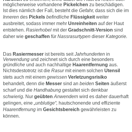
möglicherweise vorhandene
Pickelchen
zu beschädigen.
Ist dies nämlich der Fall, besteht die
Gefahr,
dass sich die im
Inneren
des
Pickels
befindliche
Flüssigkeit
weiter
ausbreitet, sodass immer mehr
Unreinheiten
auf der Haut
entstehen.
Rasierhobel
mit der
Gradschnitt-Version
sind
daher wie
geschaffen
für
Nassrasurtypen
dieser
Kategorie.
Das
Rasiermesser
ist bereits seit
Jahrhunderten
in
Verwendung
und zeichnet sich durch eine besonders
gründliche
und auch nachhaltige
Haarentfernung
aus.
Nichtsdestotrotz ist die
Rasur
mit einem solchen
Utensil
stets auch mit einem
gewissen
Verletzungsrisiko
behandelt, denn die
Messer
sind an
beiden
Seiten
äußerst
scharf und die
Handhabung
gestaltet sich denkbar
schwierig.
Nur
geübten
Anwendern
wird es daher dauerhaft
gelingen, eine
„unblutige“,
hautschonende und effiziente
Haarentfernung
im
Gesichtsbereich
gewährleisten zu
können.