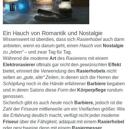
Ein Hauch von Romantik und Nostalgie
Wissenswert ist überdies, dass sich
Rasierhobel
auch dann
anbieten, wenn es darum geht, einen
Hauch
von
Nostalgie
zu
„leben“
– und zwar Tag für Tag.
Während die
moderne
Art
des
Rasierens
mit einem
Elektrorasierer
oftmals gar
nicht
den
gewünschten
Effekt
bietet, erinnert die
Verwendung
des
Rasierhobels
nicht
selten an „
gute, alte“ Zeiten
, in denen sich die Herren der
Schöpfung
noch in die
Hände
erfahrener
Barbiere
begaben
und in deren Salons diese
Form
der
Körperpflege
rundum
genossen.
Sicherlich gibt es auch
heute
noch
Barbiere,
jedoch ist die
Zahl
der
Friseure
mittlerweile um ein
Vielfaches
größer. Wie
die
Erfahrung
deutlich macht, verfügt nicht jeder
moderne
Friseur
über die
Fähigkeit,
adäquat mit einem
Rasierhobel
oder geschweige denn mit einem
Rasiermesser