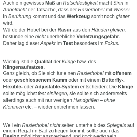
Auch ein gewisses
Maß
an
Rutschfestigkeit
macht
Sinn
in
Anbetracht
der Tatsache, dass der
Rasierhobel
mit
Wasser
in
Berührung
kommt und das
Werkzeug
somit noch
glatter
wird.
Würde der Hobel bei der
Rasur
aus den
Händen gleiten,
bestünde eine
nicht
unerhebliche
Verletzungsgefahr.
Daher lag dieser
Aspekt
im
Test
besonders im
Fokus
.
Wichtig ist die
Qualität
der
Klinge
bzw. des
Klingenaufsatzes.
Ganz gleich, ob Sie sich für einen
Rasierhobel
mit
offenem
oder
geschlossenem Kamm
oder mit einem
Butterfly-,
Flexible-
oder
Adjustable-System
entscheiden: Die
Klinge
sollte möglichst
fest einliegen,
sie sollte sich andererseits
allerdings auch mit nur wenigen
Handgriffen
–
ohne
Klemmen
etc. – wieder entnehmen lassen.
Weil ein
Rasierhobel nicht
selten unterhalb des
Spiegels
auf
einem Regal im Bad zu liegen kommt, sollte auch das
Design
möglichst ansprechend und
hochwertig
sein.