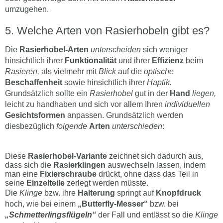
umzugehen.
Welche Arten von Rasierhobeln gibt es?
Die
Rasierhobel-Arten
unterscheiden
sich weniger
hinsichtlich ihrer
Funktionalität
und ihrer
Effizienz
beim
Rasieren,
als vielmehr mit
Blick
auf die
optische
Beschaffenheit
sowie hinsichtlich ihrer
Haptik.
Grundsätzlich sollte ein
Rasierhobel
gut in der
Hand
liegen,
leicht zu handhaben und sich vor allem Ihren
individuellen
Gesichtsformen
anpassen. Grundsätzlich werden
diesbezüglich
folgende
Arten
unterschieden
:
Diese
Rasierhobel-Variante
zeichnet sich dadurch aus,
dass sich die
Rasierklingen
auswechseln lassen, indem
man eine
Fixierschraube
drückt, ohne dass das Teil in
seine
Einzelteile
zerlegt werden müsste.
Die
Klinge
bzw. ihre
Halterung
springt auf
Knopfdruck
hoch, wie bei einem
„Butterfly-Messer“
bzw. bei
„Schmetterlingsflügeln“
der Fall und entlässt so die
Klinge