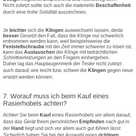
Nicht zuletzt sollte sich auch die
materielle
Beschaffenheit
durch eine
hohe Solidität
auszeichnen.
Je
leichter
sich die
Klingen
auswechseln lassen, desto
besser
Gesetzt
den Fall, dass die
Klinge
nur schwerlich
entnommen
werden kann, weil beispielsweise die
Feststellschraube
mit der
Zeit
immer
schwerer
zu lösen ist,
kann das
Austauschen
der
Klinge
mit beträchtlichen
Schnittverletzungen
an den Fingern einhergehen.
Daher lag das
Hauptaugenmerk
der
Tester
nicht zuletzt
auch darauf, wie leicht bzw. schwer die
Klingen
gegen
neue
ersetzt
werden können.
Worauf muss ich beim Kauf eines
Rasierhobels achten?
Achten
Sie beim
Kauf
eines
Rasierhobels
vor allem darauf,
dass das
Gerät
Ihrem
persönlichen
Empfinden
nach gut in
der
Hand
liegt
und sich vor allem auch gut
führen
lässt
.
Sicherlich
haben Sie bei der
Auswahl
eines
richtigen