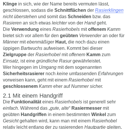
Klinge
in sich, wie der Name bereits vermuten lässt,
geschlossen, sodass die
Schnittflächen
der
Rasierklingen
nicht überstehen
und somit das
Schneiden
bzw. das
Rasieren
an sich etwas
leichter
von der
Hand
geht.
Die
Verwendung
eines
Rasierhobels
mit
offenem
Kamm
bietet sich vor allem für den
geübten
Verwender
an oder für
Männer
mit
ebenmäßiger
Haut,
die noch dazu einen
üppigen
Bartwuchs
aufweisen. Kommt bei dieser
Zielgruppe
der
Rasierhobel
mit
offenem
Kamm
zum
Einsatz,
ist eine
gründliche Rasur
gewährleistet.
Wer hingegen im
Umgang
mit dem sogenannten
Sicherheitsrasierer
noch
keine
umfassenden
Erfahrungen
vorweisen kann, geht mit einem
Rasierhobel
mit
geschlossenem
Kamm
eher auf
Nummer sicher.
Mit einem Handgriff
Die
Funktionalität
eines
Rasierhobels
ist generell sehr
einfach.
Während das „
gute, alte
“
Rasiermesser
mit
geübten
Handgriffen
in einem bestimmten
Winkel
zum
Gesicht
gehalten wird, kann man mit einem
Rasierhobel
relativ leicht entlang der zu rasierenden
Hautpartie
gleiten,