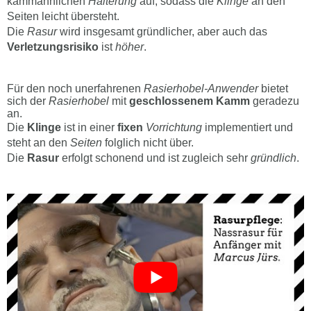
kammähnlichen
Halterung
auf, sodass die
Klinge
an den
Seiten leicht übersteht.
Die
Rasur
wird insgesamt gründlicher, aber auch das
Verletzungsrisiko
ist
höher
.
Für den noch unerfahrenen
Rasierhobel-Anwender
bietet
sich der
Rasierhobel
mit
geschlossenem Kamm
geradezu
an.
Die
Klinge
ist in einer
fixen
Vorrichtung
implementiert und
steht an den
Seiten
folglich nicht über.
Die
Rasur
erfolgt schonend und ist zugleich sehr
gründlich
.