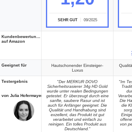
SEHR GUT
09/2025
Kundenbewertungen
auf Amazon
Geeignet für
Hautschonender Einsteiger-
Qualit
Luxus
Testergebnis
"
Der MERKUR DOVO
"
Im Te
Sicherheitsrasierer 34g HD Gold
Tradi
wurde unter realen Bedingungen
du
von Julia Hofermayer
getestet. Er überzeugt durch eine
Verarbe
sanfte, saubere Rasur und ist
Die H
auch für Anfänger geeignet. Die
die K
Qualität und Handhabung sind
sorg
exzellent, das Produkt ist gut
Einig
verarbeitet und einfach zu
offen
reinigen. Ein tolles Produkt aus
von pe
Deutschland.
"