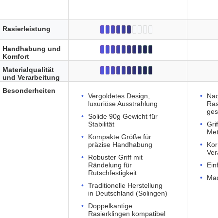
Rasierleistung
Handhabung und
Komfort
Materialqualität
und Verarbeitung
Besonderheiten
Vergoldetes Design,
Nac
luxuriöse Ausstrahlung
Ras
ge
Solide 90g Gewicht für
Stabilität
Gri
Met
Kompakte Größe für
präzise Handhabung
Kor
Ver
Robuster Griff mit
Rändelung für
Ein
Rutschfestigkeit
Mad
Traditionelle Herstellung
in Deutschland (Solingen)
Doppelkantige
Rasierklingen kompatibel