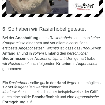
So haben wir Rasierhobel getestet
Bei der
Anschaffung
eines
Rasierhobels
sollte man
keine
Kompromisse
eingehen und vor allem
nicht
auf das
erstbeste
Angebot
setzen.
Wichtig
ist, dass das
Produkt
von
Anfang
an und in
vollem
Umfang
den
persönlichen
Bedürfnissen
des
Nutzers entspricht.
Demgemäß haben
wir
Rasierhobel
nach folgenden
Kriterien
in
Augenschein
genommen:
Ein
Rasierhobel
sollte
gut
in der
Hand
liegen
und möglichst
sicher
festgehalten
werden können.
Idealerweise
zeichnet sich daher beispielsweise der
Griff
durch eine solide
Beschaffenheit
und eine
ergonomische
Formgebung
auf.