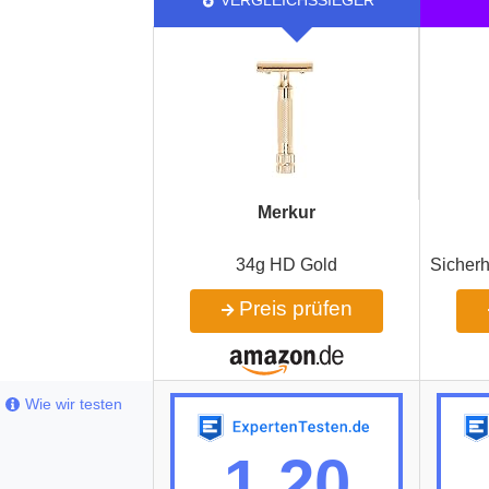
Merkur
34g HD Gold
Sicherh
Preis prüfen
Wie wir testen
1,20