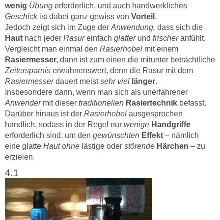
wenig
Übung
erforderlich, und auch handwerkliches
Geschick
ist dabei ganz gewiss von
Vorteil
.
Jedoch zeigt sich im Zuge der
Anwendung,
dass sich die
Haut
nach jeder
Rasur
einfach
glatter
und
frischer
anfühlt.
Vergleicht man einmal den
Rasierhobel
mit einem
Rasiermesser,
dann ist zum einen die mitunter beträchtliche
Zeitersparnis
erwähnenswert, denn die Rasur mit dem
Rasiermesser
dauert meist
sehr viel
länger
.
Insbesondere dann, wenn man sich als unerfahrener
Anwender
mit dieser
traditionellen
Rasiertechnik
befasst.
Darüber hinaus ist der
Rasierhobel
ausgesprochen
handlich, sodass in der Regel nur
wenige
Handgriffe
erforderlich sind, um den
gewünschten
Effekt
– nämlich
eine glatte
Haut
ohne
lästige oder
störende
Härchen
– zu
erzielen.