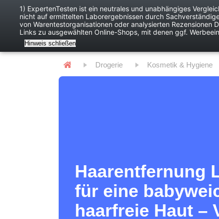
1) ExpertenTesten ist ein neutrales und unabhängiges Verglei
nicht auf ermittelten Laborergebnissen durch Sachverständig
Baby
Digitales
von Warentestorganisationen oder analysierten Rezensionen Dr
Links zu ausgewählten Online-Shops, mit denen ggf. Werbeei
Hinweis schließen
Drogerie
Kosmetik & Hygiene
Haarentfernung L
für eine babywei
haarfreie Haut – 