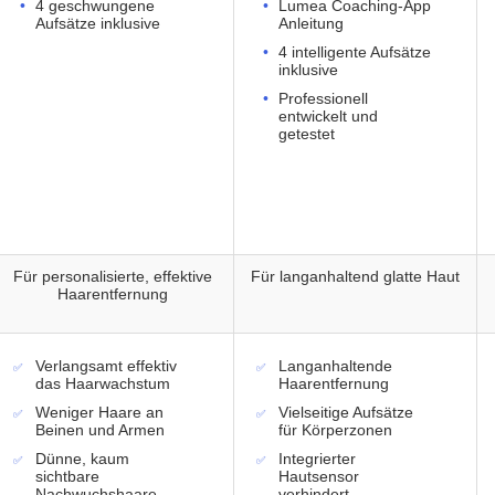
4 geschwungene
Lumea Coaching-App
Aufsätze inklusive
Anleitung
4 intelligente Aufsätze
inklusive
Professionell
entwickelt und
getestet
Für personalisierte, effektive
Für langanhaltend glatte Haut
Haarentfernung
Verlangsamt effektiv
Langanhaltende
das Haarwachstum
Haarentfernung
Weniger Haare an
Vielseitige Aufsätze
Beinen und Armen
für Körperzonen
Dünne, kaum
Integrierter
sichtbare
Hautsensor
Nachwuchshaare
verhindert