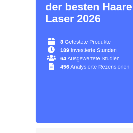
der besten Haar
Laser 2026
8
Getestete Produkte
189
Investierte Stunden
64
Ausgewertete Studien
456
Analysierte Rezensionen