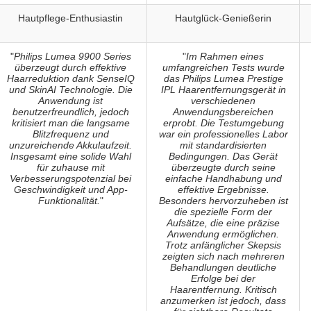
Hautpflege-Enthusiastin
Hautglück-Genießerin
"
Philips Lumea 9900 Series
"
Im Rahmen eines
überzeugt durch effektive
umfangreichen Tests wurde
Haarreduktion dank SenseIQ
das Philips Lumea Prestige
und SkinAI Technologie. Die
IPL Haarentfernungsgerät in
Anwendung ist
verschiedenen
benutzerfreundlich, jedoch
Anwendungsbereichen
kritisiert man die langsame
erprobt. Die Testumgebung
Blitzfrequenz und
war ein professionelles Labor
unzureichende Akkulaufzeit.
mit standardisierten
Insgesamt eine solide Wahl
Bedingungen. Das Gerät
für zuhause mit
überzeugte durch seine
Verbesserungspotenzial bei
einfache Handhabung und
Geschwindigkeit und App-
effektive Ergebnisse.
Funktionalität.
"
Besonders hervorzuheben ist
die spezielle Form der
Aufsätze, die eine präzise
Anwendung ermöglichen.
Trotz anfänglicher Skepsis
zeigten sich nach mehreren
Behandlungen deutliche
Erfolge bei der
Haarentfernung. Kritisch
anzumerken ist jedoch, dass