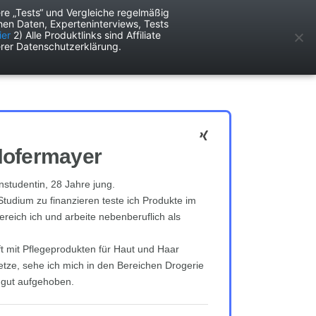
re „Tests“ und Vergleiche regelmäßig
en Daten, Experteninterviews, Tests
ken
Services
ier
2) Alle Produktlinks sind Affiliate
rer Datenschutzerklärung.
Hofermayer
nstudentin, 28 Jahre jung.
tudium zu finanzieren teste ich Produkte im
reich ich und arbeite nebenberuflich als
ft mit Pflegeprodukten für Haut und Haar
tze, sehe ich mich in den Bereichen Drogerie
 gut aufgehoben.