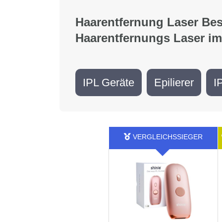
Haarentfernung Laser Best
Haarentfernungs Laser im
IPL Geräte
Epilierer
I