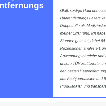
entfernungs
Glatt, seidige Haut ohne st
Haarentfernungs Lasers kan
Doppelrolle als Medizinstud
meiner Erfahrung: Ich hab
Stunden getestet, dabei 64
Rezensionen analysiert, um 
Anwendungsbereiche und En
unsere TÜV-zertifizierte, 
den besten Haarentfernungs
aus Fachjournalisten und B
Produktdaten und transpar