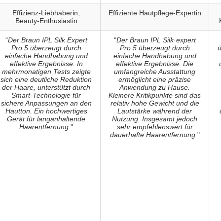
Effizienz-Liebhaberin,
Effiziente Hautpflege-Expertin
Beauty-Enthusiastin
"
Der Braun IPL Silk Expert
"
Der Braun IPL Silk·expert
Pro 5 überzeugt durch
Pro 5 überzeugt durch
ü
einfache Handhabung und
einfache Handhabung und
effektive Ergebnisse. In
effektive Ergebnisse. Die
mehrmonatigen Tests zeigte
umfangreiche Ausstattung
sich eine deutliche Reduktion
ermöglicht eine präzise
der Haare, unterstützt durch
Anwendung zu Hause.
Smart-Technologie für
Kleinere Kritikpunkte sind das
sichere Anpassungen an den
relativ hohe Gewicht und die
Hautton. Ein hochwertiges
Lautstärke während der
Gerät für langanhaltende
Nutzung. Insgesamt jedoch
Haarentfernung.
"
sehr empfehlenswert für
dauerhafte Haarentfernung.
"