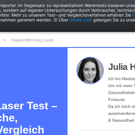
chsportal. Im Gegensatz zu repräsentativen Warentests basieren unse
e, sondern auf eigenen Untersuchungen durch Verbraucher, technisch
Drogerie
Elektronik
Freizeit
Garten
Haushalt
Heimwer
itter. Mehr zu unserem Test- und Vergleichsverfahren erfahren Sie
h
nnahmen generiert werden. 3) Über
diesen Link
gelangen Sie zu unse
Haarentfernung Laser
Julia 
Ich bin Medizi
Um mir mein S
Gesundheitsbe
Friseuse.
aser Test –
Da ich mich o
auseinanderse
che,
& Gesundheit
Vergleich