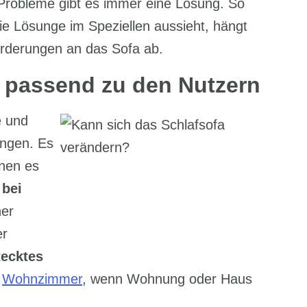
e Probleme gibt es immer eine Lösung. So
ie Lösunge im Speziellen aussieht, hängt
orderungen an das Sofa ab.
t passend zu den Nutzern
e und
ingen. Es
enen es
 bei
ner
er
tecktes
m
Wohnzimmer
, wenn Wohnung oder Haus