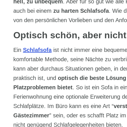
hell, zu unbequem
. Aber für so gut wie all
auch bei einem
zu harten Schlafsofa
. Wie d
von den persönlichen Vorlieben und den Anf
Optisch schön, aber nich
Ein
Schlafsofa
ist nicht immer eine bequem
komfortable Methode, seine Nächte zu verbr
kann aber durchaus Situationen geben, in d
praktisch ist, und
optisch die beste Lösung
Platzproblemen bietet
. So ist ein Sofa in ei
Ferienwohnung eine optionale Erweiterung d
Schlafplätze. Im Büro kann es eine Art “
vers
Gästezimmer
” sein, oder es schafft Platz i
nicht genügend Schlafgelegenheiten bieten.