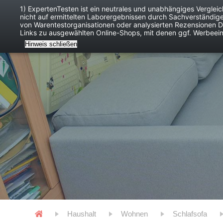
1) ExpertenTesten ist ein neutrales und unabhängiges Verglei
nicht auf ermittelten Laborergebnissen durch Sachverständig
Baby
Digitales
von Warentestorganisationen oder analysierten Rezensionen Dr
Links zu ausgewählten Online-Shops, mit denen ggf. Werbeei
Hinweis schließen
Haushalt
Wohnen
Schlafsofa