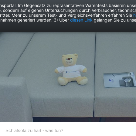
chsportal. Im Gegensatz zu repräsentativen Warentests basieren unse
e, sondern auf eigenen Untersuchungen durch Verbraucher, technisch
Drogerie
Elektronik
Freizeit
Garten
Haushalt
Heimwer
itter. Mehr zu unserem Test- und Vergleichsverfahren erfahren Sie
h
nnahmen generiert werden. 3) Über
diesen Link
gelangen Sie zu unse
Schlafsofa zu hart - was tun?