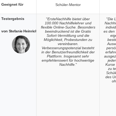
Geeignet für
Schüler-Mentor
Testergebnis
"
ErsteNachhilfe bietet über
"
Die 
100.000 Nachhilfelehrer und
Nachhil
flexible Online-Suche. Besonders
indivi
von Stefanie Heinrich
beeindruckend ist die Gratis
es den 
Sofort-Vermittlung und die
eig
Möglichkeit, Probestunden zu
best
vereinbaren.
Ausw
Verbesserungspotenzial besteht
persö
in der Benutzerfreundlichkeit der
erfahr
Plattform. Insgesamt sehr
ausgez
empfehlenswert für hochwertige
jeden
Nachhilfe.
"
Kurse
zu t
Schüle
des Un
oh