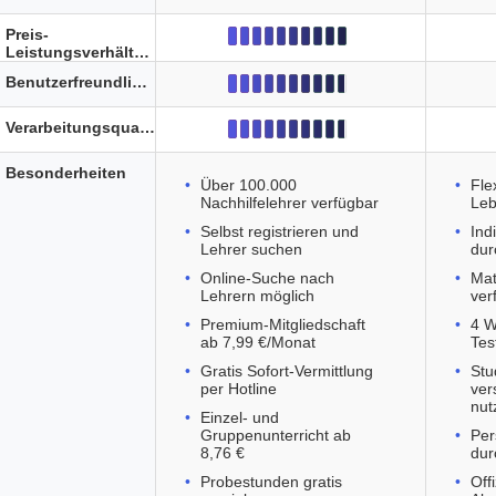
Preis-
Leistungsverhältnis
Benutzerfreundlichkeit
Verarbeitungsqualität
Besonderheiten
Über 100.000
Fle
Nachhilfelehrer verfügbar
Leb
Selbst registrieren und
Ind
Lehrer suchen
dur
Online-Suche nach
Mat
Lehrern möglich
ver
Premium-Mitgliedschaft
4 W
ab 7,99 €/Monat
Tes
Gratis Sofort-Vermittlung
Stu
per Hotline
ver
nut
Einzel- und
Gruppenunterricht ab
Per
8,76 €
dur
Probestunden gratis
Off