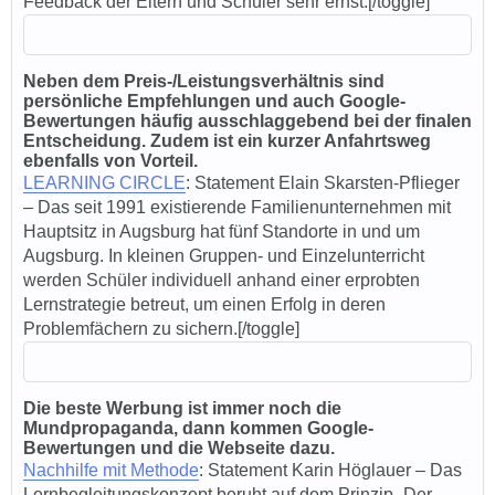
Feedback der Eltern und Schüler sehr ernst.[/to
ggle]
Neben dem Preis-/Leistungsverhältnis sind
persönliche Empfehlungen und auch Google-
Bewertungen häufig ausschlaggebend bei der finalen
Entscheidung. Zudem ist ein kurzer Anfahrtsweg
ebenfalls von Vorteil.
LEARNING CIRCLE
: Sta
tement Elain Skarsten-Pflieger
– Das seit 1991 existierende Familienunternehmen mit
Hauptsitz in Augsburg hat fünf Standorte in und um
Augsburg. In kleinen Gruppen- und Einzelunterricht
werden Schüler individuell anhand einer erprobten
Lernstrategie betreut, um einen Erfolg in deren
Problemfächern zu sichern.[/to
ggle]
Die beste Werbung ist immer noch die
Mundpropaganda, dann kommen Google-
Bewertungen und die Webseite dazu.
Nachhilfe mit Methode
: Sta
tement Karin Höglauer – Das
Lernbegleitungskonzept beruht auf dem Prinzip „Der