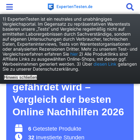
1) ExpertenTesten ist ein neutrales und unabhängiges
Vergleichsportal. Im Gegensatz zu repräsentativen Warentests
basieren unsere „Tests“ und Vergleiche regelmäßig nicht auf
Digitales
E-Learning
Online Nachhilfe
ermittelten Laborergebnissen durch Sachverständige, sondern
auf eigenen Untersuchungen durch Verbraucher, technischen
Daten, Experteninterviews, Tests von Warentestorganisationen
Online Nachhilfe Test –
oder analysierten Rezensionen Dritter. Mehr zu unserem Test- und
Vergleichsverfahren erfahren Sie
hier
2) Alle Produktlinks sind
Affiliate Links zu ausgewählten Online-Shops, mit denen ggf.
damit der
Werbeeinnahmen generiert werden. 3) Über
diesen Link
gelangen
Sie zu unserer Datenschutzerklärung.
Schulabschluss nicht
Hinweis schließen
gefährdet wird –
Vergleich der besten
Online Nachhilfen 2026
6
Getestete Produkte
32
Investierte Stunden