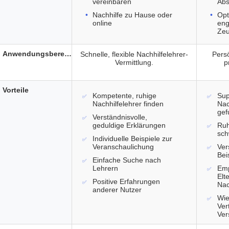
vereinbaren
Abs
Nachhilfe zu Hause oder
Opt
online
eng
Zeu
Anwendungsbereich
Schnelle, flexible Nachhilfelehrer-
Pers
Vermittlung.
p
Vorteile
Kompetente, ruhige
Sup
Nachhilfelehrer finden
Nac
gef
Verständnisvolle,
geduldige Erklärungen
Ruh
sch
Individuelle Beispiele zur
Veranschaulichung
Ver
Bei
Einfache Suche nach
Lehrern
Emp
Elt
Positive Erfahrungen
Nac
anderer Nutzer
Wie
Ver
Ver