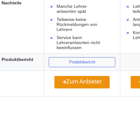
Nachteile
Manche Lehrer
Leh
antworten spät
tei
Teilweise keine
Ant
Rückmeldungen von
lan
Lehrern
Kom
Service kann
Leh
Lehrerantworten nicht
beeinflussen
Produktbericht
Produktbericht
Zum Anbieter