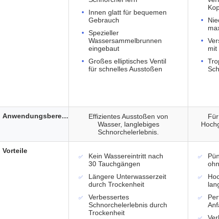
Ko
Innen glatt für bequemen
Gebrauch
Nie
max
Spezieller
Wassersammelbrunnen
Ver
eingebaut
mit
Großes elliptisches Ventil
Tro
für schnelles Ausstoßen
Sch
Anwendungsbereich
Effizientes Ausstoßen von
Für
Wasser, langlebiges
Hochg
Schnorchelerlebnis.
Vorteile
Kein Wassereintritt nach
Pün
30 Tauchgängen
ohn
Längere Unterwasserzeit
Hoc
durch Trockenheit
lan
Verbessertes
Per
Schnorchelerlebnis durch
Anf
Trockenheit
Ver