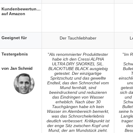
Kundenbewertungen
auf Amazon
Geeignet für
Der Tauchliebhaber
L
Testergebnis
"
Als renommierter Produkttester
"
Im R
habe ich den Cressi ALPHA
ULTRA DRY SNORKEL SIL.
Schw
von Jan Schmid
BLACK/TUBE BLACK ausgiebig
Bulle
getestet. Der einzigartige
T
Spritzschutz und das gewellte
einschli
Endteil, das den Schnorchel vom
un
Mund fernhält, sind
getest
beeindruckend und reduzieren
sich da
das Eindringen von Wasser
und 
erheblich. Nach über 30
Schw
Tauchgängen habe ich kein
Bulle
Wasser im Atembereich bemerkt,
seine h
was das Schnorchelerlebnis
Langle
deutlich verbessert. Kritikpunkt ist
trage
der enge Sitz zwischen Kopf und
de
Mund, der am Mundstück zieht.
Beso