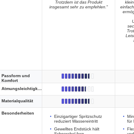
Trotzdem ist das Produkt
klei
insgesamt sehr zu empfehlen.
"
einfac
ermög
U
sec
Tro
Leis
Passform und
Komfort
Atmungsleichtigkeit
Materialqualität
Besonderheiten
Einzigartiger Spritzschutz
Min
reduziert Wassereintritt
für
Gewelltes Endstück hält
Fle
Schnorchel fern
ver