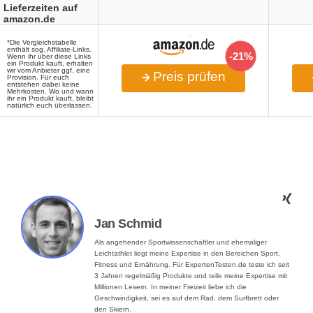
Lieferzeiten auf
amazon.de
*Die Vergleichstabelle
enthält sog. Affiliate-Links.
-21%
Wenn ihr über diese Links
ein Produkt kauft, erhalten
wir vom Anbieter ggf. eine
Preis prüfen
Provision. Für euch
entstehen dabei keine
Mehrkosten. Wo und wann
ihr ein Produkt kauft, bleibt
natürlich euch überlassen.
Jan Schmid
Als angehender Sportwissenschaftler und ehemaliger
Leichtathlet liegt meine Expertise in den Bereichen Sport,
Fitness und Ernährung. Für ExpertenTesten.de teste ich seit
3 Jahren regelmäßig Produkte und teile meine Expertise mit
Millionen Lesern. In meiner Freizeit liebe ich die
Geschwindigkeit, sei es auf dem Rad, dem Surfbrett oder
den Skiern.