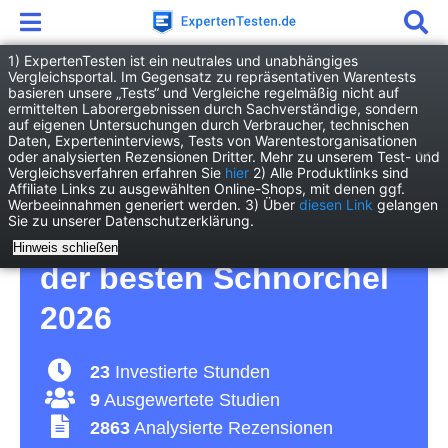
1) ExpertenTesten ist ein neutrales und unabhängiges
Vergleichsportal. Im Gegensatz zu repräsentativen Warentests
basieren unsere „Tests“ und Vergleiche regelmäßig nicht auf
Freizeit
Hobby
Schnorchel
ermittelten Laborergebnissen durch Sachverständige, sondern
auf eigenen Untersuchungen durch Verbraucher, technischen
Daten, Experteninterviews, Tests von Warentestorganisationen
Schnorchel Test – so
oder analysierten Rezensionen Dritter. Mehr zu unserem Test- und
Vergleichsverfahren erfahren Sie
hier
2) Alle Produktlinks sind
Affiliate Links zu ausgewählten Online-Shops, mit denen ggf.
kriegen Sie auch unter
Werbeeinnahmen generiert werden. 3) Über
diesen Link
gelangen
Sie zu unserer Datenschutzerklärung.
Wasser Luft – Vergleich
Hinweis schließen
der besten Schnorchel
2026
23
Investierte Stunden
9
Ausgewertete Studien
2863
Analysierte Rezensionen