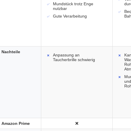
Mundstück trotz Enge
dur
nutzbar
Beq
Gute Verarbeitung
Ba
Nachteile
Anpassung an
Ka
Taucherbrille schwierig
Wa
Roh
Atm
Mun
und
Roh
Amazon Prime