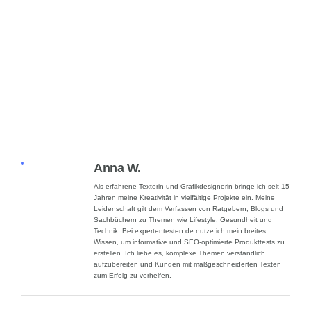
Anna W.
Als erfahrene Texterin und Grafikdesignerin bringe ich seit 15
Jahren meine Kreativität in vielfältige Projekte ein. Meine
Leidenschaft gilt dem Verfassen von Ratgebern, Blogs und
Sachbüchern zu Themen wie Lifestyle, Gesundheit und
Technik. Bei expertentesten.de nutze ich mein breites
Wissen, um informative und SEO-optimierte Produkttests zu
erstellen. Ich liebe es, komplexe Themen verständlich
aufzubereiten und Kunden mit maßgeschneiderten Texten
zum Erfolg zu verhelfen.