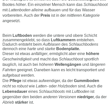
Bootes
höher
. Ein einzelner Mensch kann das
Schlauchboot
mit
Lattenboden alleine
aufbauen und für das Wasser
vorbereiten. Auch der
Preis
ist in der
mittleren Kategorie
angesetzt.
Beim
Luftboden
werden die untere und obere Schicht
zusammengeklebt, so dass
Luftkammern
entstehen.
Dadurch entsteht beim
Aufblasen
des
Schlauchbodens
dennoch eine
harte
und
starke
Bodenplatte.
Dieser ist etwas
anfälliger
, ermöglicht aber eine
höhere
Geschwindigkeit
und macht das
Schlauchboot sportlich
tauglich,
ist auch bei
höheren
Wellengängen
und
längeren
Fahrten
geeignet. Daneben kann es leicht transportiert und
aufgebaut werden.
Die
Pflege
ist etwas aufwendiger, da der
Gummiboden
nicht
so
robust
wie
Latten-
oder
Holzboden
sind. Auch die
Lebensdauer
eines
Schlauchboots
mit
Luftboden
ist
gegenüber den beiden
anderen Versionen
niedriger,
da der
Abrieb
stärker
ist.