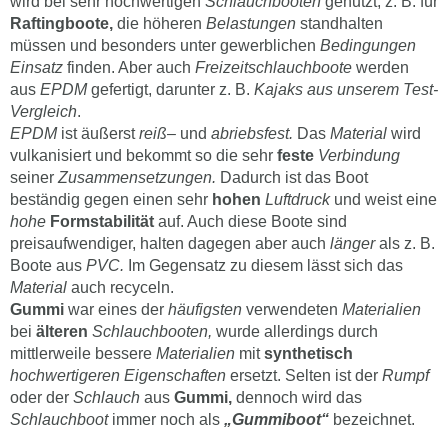
wird bei sehr hochwertigen
Schlauchbooten
genutzt, z. B. für
Raftingboote,
die höheren
Belastungen
standhalten
müssen und besonders unter gewerblichen
Bedingungen
Einsatz
finden. Aber auch
Freizeitschlauchboote
werden
aus
EPDM
gefertigt, darunter z. B.
Kajaks aus unserem Test-
Vergleich
.
EPDM
ist äußerst
reiß
– und
abriebsfest.
Das
Material
wird
vulkanisiert und bekommt so die sehr
feste
Verbindung
seiner
Zusammensetzungen.
Dadurch ist das Boot
beständig gegen einen sehr
hohen
Luftdruck
und weist eine
hohe
Formstabilität
auf. Auch diese Boote sind
preisaufwendiger, halten dagegen aber auch
länger
als z. B.
Boote aus
PVC.
Im Gegensatz zu diesem lässt sich das
Material
auch recyceln.
Gummi
war eines der
häufigsten
verwendeten
Materialien
bei
älteren
Schlauchbooten,
wurde allerdings durch
mittlerweile bessere
Materialien
mit
synthetisch
hochwertigeren Eigenschaften
ersetzt. Selten ist der
Rumpf
oder der
Schlauch
aus
Gummi,
dennoch wird das
Schlauchboot
immer noch als
„Gummiboot“
bezeichnet.