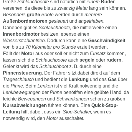
Große
Schlauchboote
sind natürlich mit
einem
Ruder
versehen, da diese bis zu
zwanzig Meter
lang sein können.
Besonders
große
Boote
werden durch
mehrere
Außenbordmotoren
gesteuert
und
angetrieben.
Daneben gibt es
Schlauchboote,
die mittlerweile einen
Innenbordmotor
besitzen, ebenso einen
Wasserstrahlantrieb.
Dadurch kann eine
Geschwindigkeit
von bis zu
70 Kilometer pro Stunde
erzielt werden.
Fällt der
Motor
aus oder soll er nicht zum
Einsatz
kommen,
lassen sich die
Schlauchboote
auch
segeln
oder
rudern.
Gelenkt wird das
Schlauchboot
z. B. durch eine
Pinnensteuerung
. Der Fahrer sitzt dabei direkt auf dem
Trageschlauch
und bedient die
Lenkung
und das
Gas
über
die
Pinne.
Beim
Lenken
ist viel Kraft notwendig und die
Lenkbewegungen
der
Pinne
benötifen eine geübte Hand, da
leichte
Bewegungen
und
Schwankungen
schon zu großen
Kursabweichungen
führen können. Eine
Quick-Stop-
Leitung
hilft dabei, dass ein
Stop-Schalter,
wenn es
notwendig wird, den
Motor
ausschaltet.