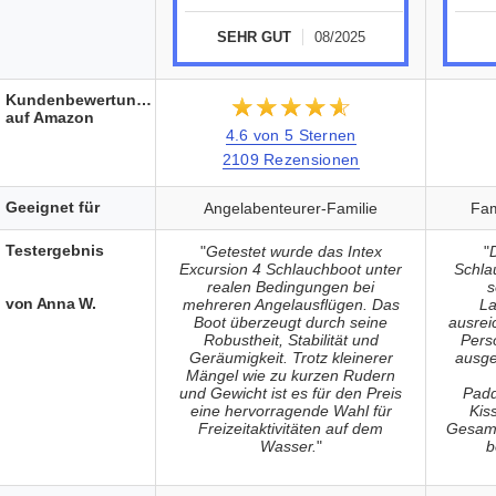
SEHR GUT
08/2025
Kundenbewertungen
★★★★★
☆☆☆☆☆
auf Amazon
4.6 von 5 Sternen
2109 Rezensionen
Geeignet für
Angelabenteurer-Familie
Fam
Testergebnis
"
Getestet wurde das Intex
"
Excursion 4 Schlauchboot unter
Schla
realen Bedingungen bei
s
von Anna W.
mehreren Angelausflügen. Das
La
Boot überzeugt durch seine
ausrei
Robustheit, Stabilität und
Pers
Geräumigkeit. Trotz kleinerer
ausge
Mängel wie zu kurzen Rudern
und Gewicht ist es für den Preis
Padd
eine hervorragende Wahl für
Kis
Freizeitaktivitäten auf dem
Gesamt
Wasser.
"
b