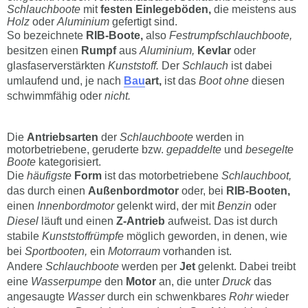
Schlauchboote
mit
festen Einlegeböden,
die meistens aus
Holz
oder
Aluminium
gefertigt sind.
So bezeichnete
RIB-Boote,
also
Festrumpfschlauchboote,
besitzen einen
Rumpf
aus
Aluminium,
Kevlar
oder
glasfaserverstärkten
Kunststoff.
Der
Schlauch
ist dabei
umlaufend und, je nach
Bau
art,
ist das
Boot ohne
diesen
schwimmfähig oder
nicht.
Die
Antriebsarten
der
Schlauchboote
werden in
motorbetriebene, geruderte bzw.
gepaddelte
und
besegelte
Boote
kategorisiert.
Die
häufigste
Form
ist das motorbetriebene
Schlauchboot,
das durch einen
Außenbordmotor
oder, bei
RIB-Booten,
einen
Innenbordmotor
gelenkt wird, der mit
Benzin
oder
Diesel
läuft und einen
Z-Antrieb
aufweist. Das ist durch
stabile
Kunststoffrümpfe
möglich geworden, in denen, wie
bei
Sportbooten,
ein
Motorraum
vorhanden ist.
Andere
Schlauchboote
werden per
Jet
gelenkt. Dabei treibt
eine
Wasserpumpe
den
Motor
an, die unter
Druck
das
angesaugte
Wasser
durch ein schwenkbares
Rohr
wieder