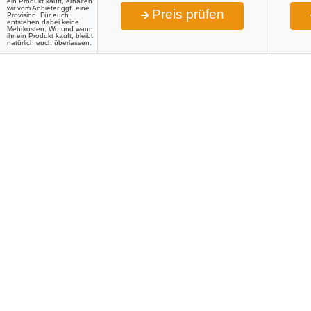
ein Produkt kauft, erhalten
wir vom Anbieter ggf. eine
Preis prüfen
Provision. Für euch
entstehen dabei keine
Mehrkosten. Wo und wann
ihr ein Produkt kauft, bleibt
natürlich euch überlassen.