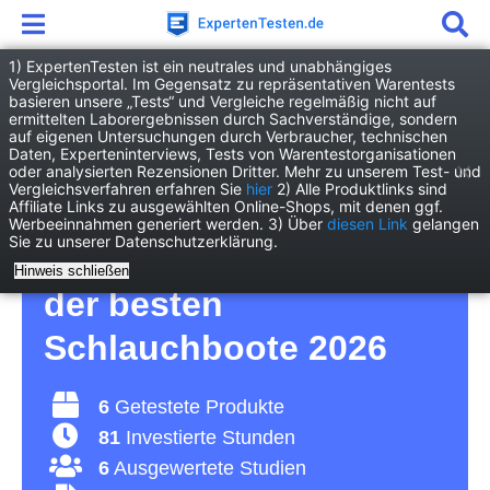
1) ExpertenTesten ist ein neutrales und unabhängiges
Vergleichsportal. Im Gegensatz zu repräsentativen Warentests
basieren unsere „Tests“ und Vergleiche regelmäßig nicht auf
Freizeit
Hobby
Schlauchboot
ermittelten Laborergebnissen durch Sachverständige, sondern
auf eigenen Untersuchungen durch Verbraucher, technischen
Daten, Experteninterviews, Tests von Warentestorganisationen
Schlauchboot Test – für
oder analysierten Rezensionen Dritter. Mehr zu unserem Test- und
Vergleichsverfahren erfahren Sie
hier
2) Alle Produktlinks sind
Affiliate Links zu ausgewählten Online-Shops, mit denen ggf.
Erlebnisse auf allen
Werbeeinnahmen generiert werden. 3) Über
diesen Link
gelangen
Sie zu unserer Datenschutzerklärung.
Gewässern – Vergleich
Hinweis schließen
der besten
Schlauchboote 2026
6
Getestete Produkte
81
Investierte Stunden
6
Ausgewertete Studien