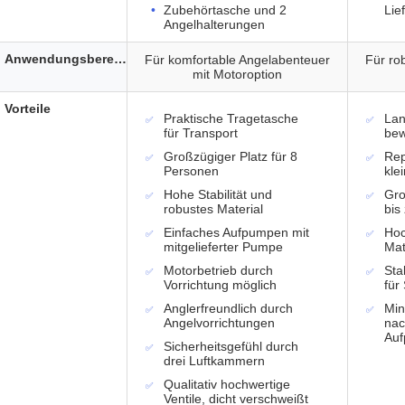
Zubehörtasche und 2
Lie
Angelhalterungen
Anwendungsbereich
Für komfortable Angelabenteuer
Für ro
mit Motoroption
Vorteile
Praktische Tragetasche
Lan
für Transport
bew
Großzügiger Platz für 8
Rep
Personen
kle
Hohe Stabilität und
Gro
robustes Material
bis
Einfaches Aufpumpen mit
Hoc
mitgelieferter Pumpe
Mat
Motorbetrieb durch
Sta
Vorrichtung möglich
für
Anglerfreundlich durch
Min
Angelvorrichtungen
nac
Au
Sicherheitsgefühl durch
drei Luftkammern
Qualitativ hochwertige
Ventile, dicht verschweißt