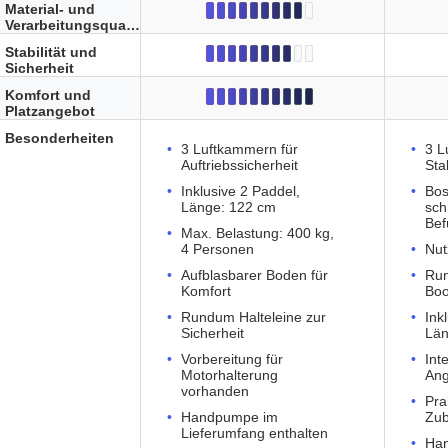
Material- und
Verarbeitungsqualität
Stabilität und
Sicherheit
Komfort und
Platzangebot
Besonderheiten
3 Luftkammern für
3 L
Auftriebssicherheit
Stab
Inklusive 2 Paddel,
Bos
Länge: 122 cm
sch
Bef
Max. Belastung: 400 kg,
4 Personen
Nut
Aufblasbarer Boden für
Run
Komfort
Boo
Rundum Halteleine zur
Ink
Sicherheit
Län
Vorbereitung für
Int
Motorhalterung
Ang
vorhanden
Pra
Handpumpe im
Zub
Lieferumfang enthalten
Ha