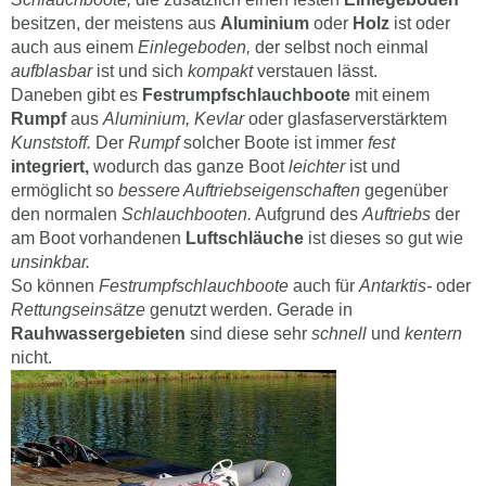
besitzen, der meistens aus
Aluminium
oder
Holz
ist oder
auch aus einem
Einlegeboden,
der selbst noch einmal
aufblasbar
ist und sich
kompakt
verstauen lässt.
Daneben gibt es
Festrumpfschlauchboote
mit einem
Rumpf
aus
Aluminium,
Kevlar
oder glasfaserverstärktem
Kunststoff.
Der
Rumpf
solcher Boote ist immer
fest
integriert,
wodurch das ganze Boot
leichter
ist und
ermöglicht so
bessere Auftriebseigenschaften
gegenüber
den normalen
Schlauchbooten.
Aufgrund des
Auftriebs
der
am Boot vorhandenen
Luftschläuche
ist dieses so gut wie
unsinkbar.
So können
Festrumpfschlauchboote
auch für
Antarktis-
oder
Rettungseinsätze
genutzt werden. Gerade in
Rauhwassergebieten
sind diese sehr
schnell
und
kentern
nicht.