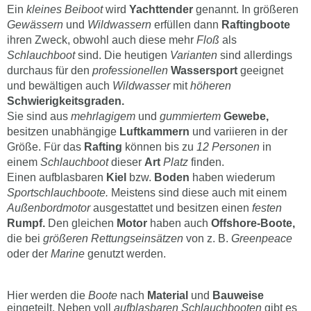
Ein
kleines Beiboot
wird
Yachttender
genannt. In größeren
Gewässern
und
Wildwassern
erfüllen dann
Raftingboote
ihren Zweck, obwohl auch diese mehr
Floß
als
Schlauchboot
sind. Die heutigen
Varianten
sind allerdings
durchaus für den
professionellen
Wassersport
geeignet
und bewältigen auch
Wildwasser
mit
höheren
Schwierigkeitsgraden.
Sie sind aus
mehrlagigem
und
gummiertem
Gewebe,
besitzen unabhängige
Luftkammern
und variieren in der
Größe. Für das
Rafting
können bis zu
12 Personen
in
einem
Schlauchboot
dieser
Art
Platz
finden.
Einen aufblasbaren
Kiel
bzw.
Boden
haben wiederum
Sportschlauchboote.
Meistens sind diese auch mit einem
Außenbordmotor
ausgestattet und besitzen einen
festen
Rumpf.
Den gleichen
Motor
haben auch
Offshore-Boote,
die bei
größeren Rettungseinsätzen
von z. B.
Greenpeace
oder der
Marine
genutzt werden.
Hier werden die
Boote
nach
Material
und
Bauweise
eingeteilt. Neben voll
aufblasbaren Schlauchbooten
gibt es