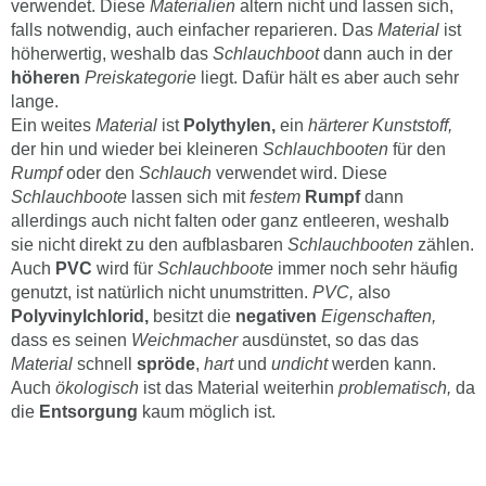
verwendet. Diese
Materialien
altern nicht und lassen sich,
falls notwendig, auch einfacher reparieren. Das
Material
ist
höherwertig, weshalb das
Schlauchboot
dann auch in der
höheren
Preiskategorie
liegt. Dafür hält es aber auch sehr
lange.
Ein weites
Material
ist
Polythylen,
ein
härterer Kunststoff,
der hin und wieder bei kleineren
Schlauchbooten
für den
Rumpf
oder den
Schlauch
verwendet wird. Diese
Schlauchboote
lassen sich mit
festem
Rumpf
dann
allerdings auch nicht falten oder ganz entleeren, weshalb
sie nicht direkt zu den aufblasbaren
Schlauchbooten
zählen.
Auch
PVC
wird für
Schlauchboote
immer noch sehr häufig
genutzt, ist natürlich nicht unumstritten.
PVC,
also
Polyvinylchlorid,
besitzt die
negativen
Eigenschaften,
dass es seinen
Weichmacher
ausdünstet, so das das
Material
schnell
spröde
,
hart
und
undicht
werden kann.
Auch
ökologisch
ist das Material weiterhin
problematisch,
da
die
Entsorgung
kaum möglich ist.