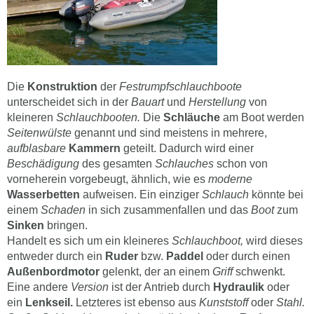
Die
Konstruktion
der
Festrumpfschlauchboote
unterscheidet sich in der
Bauart
und
Herstellung
von
kleineren
Schlauchbooten.
Die
Schläuche
am Boot werden
Seitenwülste
genannt und sind meistens in mehrere,
aufblasbare
Kammern
geteilt. Dadurch wird einer
Beschädigung
des gesamten
Schlauches
schon von
vorneherein vorgebeugt, ähnlich, wie es
moderne
Wasserbetten
aufweisen. Ein einziger
Schlauch
könnte bei
einem
Schaden
in sich zusammenfallen und das
Boot
zum
Sinken
bringen.
Handelt es sich um ein kleineres
Schlauchboot,
wird dieses
entweder durch ein
Ruder
bzw.
Paddel
oder durch einen
Außenbordmotor
gelenkt, der an einem
Griff
schwenkt.
Eine andere
Version
ist der Antrieb durch
Hydraulik
oder
ein
Lenkseil.
Letzteres ist ebenso aus
Kunststoff
oder
Stahl.