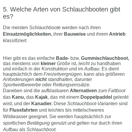
Welche Arten von Schlauchbooten gibt
es?
Die meisten
Schlauchboote
werden nach ihren
Einsatzmöglichkeiten,
ihrer
Bauweise
und ihrem
Antrieb
klassifiziert.
Hier gibt es das einfache
Bade-
bzw.
Gummischlauchboot,
das meistens von
kleiner
Größe
ist,
leicht
zu handhaben
und einfach in der
Konstruktion
und im
Aufbau.
Es dient
hauptsächlich dem
Freizeitvergnügen,
kann also größeren
Anforderungen
nicht
standhalten,
darunter
Sportwettbewerbe
oder
Rettungseinsätze.
Daneben sind die aufblasbaren
Alternativen
zum
Faltboot
das
Kanu,
das
Kajak
, das mit einem
Doppelpaddel
gelenkt
wird, und der
Kanadier.
Diese
Schlauchboot-Varianten
sind
für
Flussfahrten
und
leichtes
bis mittelschweres
Wildwasser geeignet. Sie werden hauptsächlich zur
sportlichen
Betätigung
genutzt und gelten nur durch ihren
Aufbau
als
Schlauchboot.