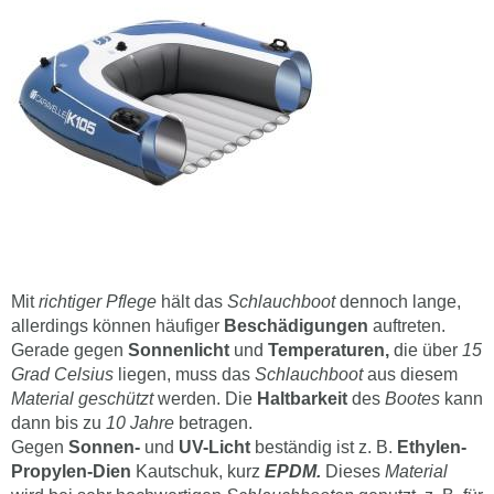
Mit
richtiger Pflege
hält das
Schlauchboot
dennoch lange,
allerdings können häufiger
Beschädigungen
auftreten.
Gerade gegen
Sonnenlicht
und
Temperaturen,
die über
15
Grad Celsius
liegen, muss das
Schlauchboot
aus diesem
Material geschützt
werden. Die
Haltbarkeit
des
Bootes
kann
dann bis zu
10 Jahre
betragen.
Gegen
Sonnen-
und
UV-Licht
beständig ist z. B.
Ethylen-
Propylen-Dien
Kautschuk, kurz
EPDM.
Dieses
Material