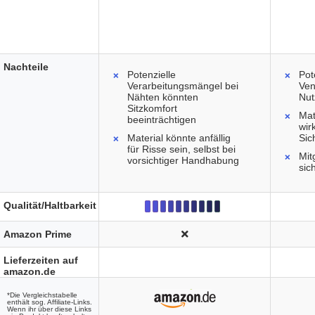
Nachteile
Potenzielle
Pot
Verarbeitungsmängel bei
Ven
Nähten könnten
Nut
Sitzkomfort
Mat
beeinträchtigen
wir
Material könnte anfällig
Sic
für Risse sein, selbst bei
Mit
vorsichtiger Handhabung
sic
Qualität/Haltbarkeit
Amazon Prime
Lieferzeiten auf
amazon.de
*Die Vergleichstabelle
enthält sog. Affiliate-Links.
Wenn ihr über diese Links