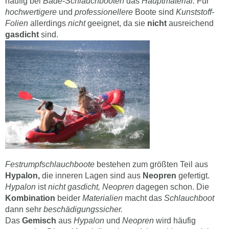
häufig bei
Bade-Schlauchbooten
das
Hauptmaterial.
Für
hochwertigere
und
professionellere
Boote sind
Kunststoff-
Folien
allerdings
nicht
geeignet, da sie
nicht
ausreichend
gasdicht
sind.
Festrumpfschlauchboote
bestehen zum größten Teil aus
Hypalon,
die inneren Lagen sind aus
Neopren
gefertigt.
Hypalon
ist
nicht gasdicht, Neopren
dagegen schon. Die
Kombination
beider
Materialien
macht das
Schlauchboot
dann sehr
beschädigungssicher.
Das
Gemisch
aus
Hypalon
und
Neopren
wird häufig