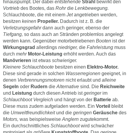
hinauspumpt. Der dabei
entstehende
Strahl
bewirkt den
Vortrieb
des Bootes, das
Rohr
die
Lenkbewegung.
Schlauchboote, die mit einem
Jet
angetrieben werden,
besitzen
keinen
Propeller.
Dadurch ist z. B. die
Verletzungsgefahr
dann auch geringer, ebenso der
Tiefgang,
so dass auch an Stränden problemlos angelegt
werden kann. Gegenüber motorbetriebenen
Booten
ist der
Wirkungsgrad
allerdings
niedriger,
die
Fahrleistung
muss
durch
mehr
Motor-Leistung
erhöht werden. Auch das
Manövrieren
ist etwas
schwieriger.
Kleinere Schlauchboote
besitzen einen
Elektro-Motor.
Diese sind gerade in solchen
Wasserregionen
geeignet, in
denen
Verbrennungsmotoren
nicht erlaubt und
alleine
Segeln
oder
Rudern
die
Alternative
sind. Die
Reichweite
und
Leistung
durch diesen Antrieb ist
geringer
im
Schlauchboot Vergleich
und hängt von der
Batterie
ab.
Diese muss zudem aufgeladen werden. Ein
Vorteil
bleibt
die
Umweltfreundlichkeit
und die
geringen
Geräusche
des
Motors,
was beispielsweise
Anglern
zugutekommt.
Ein durchschnittliches
Schlauchboot
wird schwächer
motorisiert als
größere
Kunststoffboote.
Das
geringe