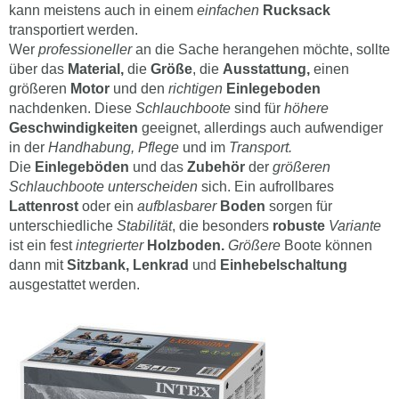
kann meistens auch in einem
einfachen
Rucksack
transportiert werden.
Wer
professioneller
an die Sache herangehen möchte, sollte
über das
Material,
die
Größe
, die
Ausstattung,
einen
größeren
Motor
und den
richtigen
Einlegeboden
nachdenken. Diese
Schlauchboote
sind für
höhere
Geschwindigkeiten
geeignet, allerdings auch aufwendiger
in der
Handhabung, Pflege
und im
Transport.
Die
Einlegeböden
und das
Zubehör
der
größeren
Schlauchboote unterscheiden
sich. Ein aufrollbares
Lattenrost
oder ein
aufblasbarer
Boden
sorgen für
unterschiedliche
Stabilität
, die besonders
robuste
Variante
ist ein fest
integrierter
Holzboden.
Größere
Boote können
dann mit
Sitzbank, Lenkrad
und
Einhebelschaltung
ausgestattet werden.