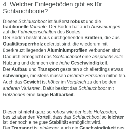
Welcher Einlegeböden gibt es für
Schlauchboote?
Dieses
Schlauchboot
ist äußerst
robust
und die
traditionelle
Variante.
Der Boden hat auch
Auswirkungen
auf die
Fahreigenschaften
des Bootes.
Der Boden besteht aus durchgehenden
Brettern,
die aus
Qualitätssperrholz
gefertigt sind, die wiederum mit
überkreuzt liegenden
Aluminiumprofilen
verbunden sind.
Dadurch ermöglicht das
Schlauchboot
eine
anspruchsvolle
Nutzung und dennoch eine
hohe
Geschwindigkeit
.
Der
Aufbau
und
Transport
gestalten sich allerdings etwas
schwieriger,
meistens müssen
mehrere Personen
mithelfen.
Auch das
Gewicht
ist
höher
im
Vergleich
zu den beiden
anderen Varianten.
Dafür besitzt das
Schlauchboot
mit
Holzboden
eine
lange Haltbarkeit.
Dieser ist
nicht
ganz so
robust
wie der
feste Holzboden,
besitzt aber den
Vorteil,
dass das
Schlauchboot
so
leichter
ist, dennoch eine
gute
Stabilität
ermöglicht wird.
Der
Transport
ist
einfacher,
auch die
Geschwindigkeit
des