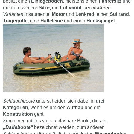
besitzt einen
Einlegeboden,
meistens einen
Fahrersitz
und
mehrere weitere
Sitze,
ein
Luftventil,
bei
größeren
Varianten
Instrumente,
Motor
und
Lenkrad,
einen
Süllrand
,
Tragegriffe,
eine
Halteleine
und einen
Heckspiegel.
Schlauchboote
unterscheiden sich dabei in
drei
Kategorien,
wenn es um den
Aufbau
und die
Konstruktion
geht.
Zum einen gibt es voll aufblasbare Boote, die als
„Badeboote“
bezeichnet werden, zum anderen
Schlauchboote,
die zusätzlich einen festen
Einlegeboden