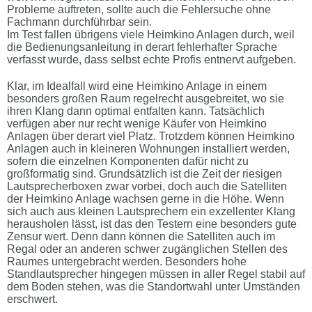
Probleme auftreten, sollte auch die Fehlersuche ohne
Fachmann durchführbar sein.
Im Test fallen übrigens viele Heimkino Anlagen durch, weil
die Bedienungsanleitung in derart fehlerhafter Sprache
verfasst wurde, dass selbst echte Profis entnervt aufgeben.
Klar, im Idealfall wird eine Heimkino Anlage in einem
besonders großen Raum regelrecht ausgebreitet, wo sie
ihren Klang dann optimal entfalten kann. Tatsächlich
verfügen aber nur recht wenige Käufer von Heimkino
Anlagen über derart viel Platz. Trotzdem können Heimkino
Anlagen auch in kleineren Wohnungen installiert werden,
sofern die einzelnen Komponenten dafür nicht zu
großformatig sind. Grundsätzlich ist die Zeit der riesigen
Lautsprecherboxen zwar vorbei, doch auch die Satelliten
der Heimkino Anlage wachsen gerne in die Höhe. Wenn
sich auch aus kleinen Lautsprechern ein exzellenter Klang
herausholen lässt, ist das den Testern eine besonders gute
Zensur wert. Denn dann können die Satelliten auch im
Regal oder an anderen schwer zugänglichen Stellen des
Raumes untergebracht werden. Besonders hohe
Standlautsprecher hingegen müssen in aller Regel stabil auf
dem Boden stehen, was die Standortwahl unter Umständen
erschwert.