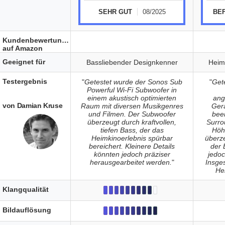
SEHR GUT
08/2025
BE
Kundenbewertungen
auf Amazon
Geeignet für
Bassliebender Designkenner
Heimk
Testergebnis
"
Getestet wurde der Sonos Sub
"
Gete
Powerful Wi-Fi Subwoofer in
einem akustisch optimierten
ang
von Damian Kruse
Raum mit diversen Musikgenres
Ger
und Filmen. Der Subwoofer
beei
überzeugt durch kraftvollen,
Surro
tiefen Bass, der das
Höhe
Heimkinoerlebnis spürbar
überze
bereichert. Kleinere Details
der 
könnten jedoch präziser
jedoc
herausgearbeitet werden.
"
Insge
He
Klangqualität
Bildauflösung