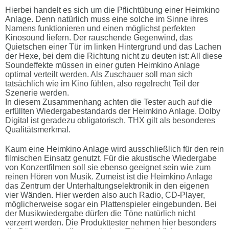
Hierbei handelt es sich um die Pflichtübung einer Heimkino
Anlage. Denn natürlich muss eine solche im Sinne ihres
Namens funktionieren und einen möglichst perfekten
Kinosound liefern. Der rauschende Gegenwind, das
Quietschen einer Tür im linken Hintergrund und das Lachen
der Hexe, bei dem die Richtung nicht zu deuten ist: All diese
Soundeffekte müssen in einer guten Heimkino Anlage
optimal verteilt werden. Als Zuschauer soll man sich
tatsächlich wie im Kino fühlen, also regelrecht Teil der
Szenerie werden.
In diesem Zusammenhang achten die Tester auch auf die
erfüllten Wiedergabestandards der Heimkino Anlage. Dolby
Digital ist geradezu obligatorisch, THX gilt als besonderes
Qualitätsmerkmal.
Kaum eine Heimkino Anlage wird ausschließlich für den rein
filmischen Einsatz genutzt. Für die akustische Wiedergabe
von Konzertfilmen soll sie ebenso geeignet sein wie zum
reinen Hören von Musik. Zumeist ist die Heimkino Anlage
das Zentrum der Unterhaltungselektronik in den eigenen
vier Wänden. Hier werden also auch Radio, CD-Player,
möglicherweise sogar ein Plattenspieler eingebunden. Bei
der Musikwiedergabe dürfen die Töne natürlich nicht
verzerrt werden. Die Produkttester nehmen hier besonders