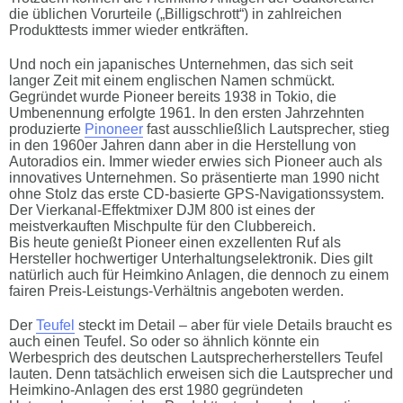
die üblichen Vorurteile („Billigschrott“) in zahlreichen
Produkttests immer wieder entkräften.
Und noch ein japanisches Unternehmen, das sich seit
langer Zeit mit einem englischen Namen schmückt.
Gegründet wurde Pioneer bereits 1938 in Tokio, die
Umbenennung erfolgte 1961. In den ersten Jahrzehnten
produzierte
Pinoneer
fast ausschließlich Lautsprecher, stieg
in den 1960er Jahren dann aber in die Herstellung von
Autoradios ein. Immer wieder erwies sich Pioneer auch als
innovatives Unternehmen. So präsentierte man 1990 nicht
ohne Stolz das erste CD-basierte GPS-Navigationssystem.
Der Vierkanal-Effektmixer DJM 800 ist eines der
meistverkauften Mischpulte für den Clubbereich.
Bis heute genießt Pioneer einen exzellenten Ruf als
Hersteller hochwertiger Unterhaltungselektronik. Dies gilt
natürlich auch für Heimkino Anlagen, die dennoch zu einem
fairen Preis-Leistungs-Verhältnis angeboten werden.
Der
Teufel
steckt im Detail – aber für viele Details braucht es
auch einen Teufel. So oder so ähnlich könnte ein
Werbesprich des deutschen Lautsprecherherstellers Teufel
lauten. Denn tatsächlich erweisen sich die Lautsprecher und
Heimkino-Anlagen des erst 1980 gegründeten