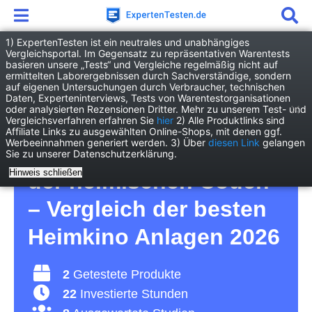
1) ExpertenTesten ist ein neutrales und unabhängiges
Vergleichsportal. Im Gegensatz zu repräsentativen Warentests
basieren unsere „Tests“ und Vergleiche regelmäßig nicht auf
Elektronik
TV/Heimkino
ermittelten Laborergebnissen durch Sachverständige, sondern
Heimkino Anlage
auf eigenen Untersuchungen durch Verbraucher, technischen
Daten, Experteninterviews, Tests von Warentestorganisationen
oder analysierten Rezensionen Dritter. Mehr zu unserem Test- und
Heimkino Anlage Test –
Vergleichsverfahren erfahren Sie
hier
2) Alle Produktlinks sind
Affiliate Links zu ausgewählten Online-Shops, mit denen ggf.
Werbeeinnahmen generiert werden. 3) Über
diesen Link
gelangen
für Kinoerlebnisse auf
Sie zu unserer Datenschutzerklärung.
Hinweis schließen
der heimischen Couch
– Vergleich der besten
Heimkino Anlagen 2026
2
Getestete Produkte
22
Investierte Stunden