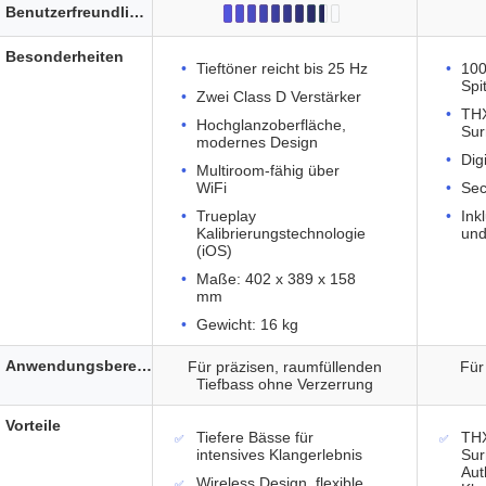
Benutzerfreundlichkeit
Besonderheiten
Tieftöner reicht bis 25 Hz
100
Spi
Zwei Class D Verstärker
THX
Hochglanzoberfläche,
Sur
modernes Design
Dig
Multiroom-fähig über
WiFi
Sec
Trueplay
Ink
Kalibrierungstechnologie
und
(iOS)
Maße: 402 x 389 x 158
mm
Gewicht: 16 kg
Anwendungsbereich
Für präzisen, raumfüllenden
Für
Tiefbass ohne Verzerrung
Vorteile
Tiefere Bässe für
THX
intensives Klangerlebnis
Sur
Aut
Wireless Design, flexible