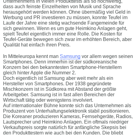
Unternehmens in vielen Produkttests als so hochwertig,
dass auch feinste Einzelheiten von Musik und Sprache
herausgehört werden können. Ohne übermäßig viel Geld in
Werbung und PR investieren zu müssen, konnte Teufel im
Laufe der Jahre eine stetig wachsende Fangemeinde für
sich gewinnen. Wenn es um gute Heimkino Anlagen geht,
spielt Teufel eigentlich immer eine Rolle. Die Kosten für
Teufel-Geräte bewegen sich zwar im erhöhten Bereich, aber
Qualität hat einfach ihren Preis.
In Mitteleuropa kennt man
Samsung
vor allem wegen seinen
Smartphones. Denn immerhin ist der südkoreanische
Konzern bei den bekanntesten Smartphone-Herstellern
gleich hinter Apple die Nummer 2.
Doch eigentlich ist Samsung aber weit mehr als ein
Hersteller von Smartphones. Der 1938 gegründete
Mischkonzern ist in Südkorea mit Abstand der größte
Arbeitgeber. Samsung ist in fast allen Bereichen der
Wirtschaft tätig oder wenigstens involviert.
Auf internationaler Bühne konnte sich das Unternehmen als
Produzent von Unterhaltungselektronik stabil positionieren.
Die Koreaner produzieren Kameras, Fernsehgeräte, Radios,
Lautsprecher und Heimkino Anlagen. Ein oftmals niedriger
Verkaufspreis sorgte natürlich für anfängliche Skepsis bei
den Produkttestern wie auch bei den Kunden. Die bliebt