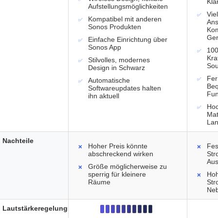
Kla
Aufstellungsmöglichkeiten
Viel
Kompatibel mit anderen
Ans
Sonos Produkten
Kom
Ger
Einfache Einrichtung über
Sonos App
100
Kra
Stilvolles, modernes
So
Design in Schwarz
Fer
Automatische
Beq
Softwareupdates halten
Fun
ihn aktuell
Hoc
Mat
Lan
Nachteile
Hoher Preis könnte
Fes
abschreckend wirken
Str
Aus
Größe möglicherweise zu
sperrig für kleinere
Hoh
Räume
Str
Ne
Lautstärkeregelung