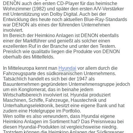
DENON auch den ersten CD-Player für das heimische
Wohnzimmer (1982) und später den ersten A/V-Verstärker
mit Unterstützung von Dolby Digital. Auch bei der
Entwicklung des heute noch aktuellen Blue-Ray-Standards
war DENON als eines der führenden Unternehmen
involviert.
Im Bereich der Heimkino Anlagen ist DENON ebenfalls
einer der Marktführer und genießt als solcher einen
exzellenten Ruf in der Branche und unter den Testern.
Preislich wie qualitativ liegen die Produkte von DENON
oberhalb des Mittelfelds.
In Mitteleuropa kennt man
Hyundai
vor allem durch die
Fahrzeugsparte des südkoreanischen Unternehmens.
Tatsächlich handelt es sich bei der 1947 als
Bauunternehmen gegründeten Unternehmensgruppe jedoch
um ein Konglomerat, das in beinahe jedem
Wirtschaftsbereich involviert ist. Hyundai produziert
Maschinen, Schiffe, Fahrzeuge, Haustechnik und
Unterhaltungselektronik, besitzt eine eigene Bank und hat
zudem eine Hotelgruppe im Portfolio.
Wen sollte es also verwundern, dass Hyundai eigene
Heimkino Anlagen im Sortiment hat? Das Preisniveau bei
diesen Hyundai-Produkten ist vergleichsweise niedrig.
Trotzdem können die Heimkino Anlagen der Südkoreaner