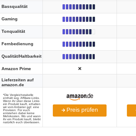
Bassqualität
Gaming
Tonqualität
Fernbedienung
Qualität/Haltbarkeit
Amazon Prime
Lieferzeiten auf
amazon.de
*Die Vergleichstabelle
enthält sog. Affiliate-Links.
Wenn ihr über diese Links
ein Produkt kauft, erhalten
wir vom Anbieter ggf. eine
Preis prüfen
Provision. Für euch
entstehen dabei keine
Mehrkosten. Wo und wann
ihr ein Produkt kauft, bleibt
natürlich euch überlassen.