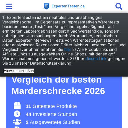
1) ExpertenTesten ist ein neutrales und unabhängiges
Vergleichsportal. Im Gegensatz zu repräsentativen Warentests
basieren unsere „Tests“ und Vergleiche regelmäßig nicht auf
Elektronik
Sonstige
Marderschreck
ermittelten Laborergebnissen durch Sachverständige, sondern
auf eigenen Untersuchungen durch Verbraucher, technischen
Daten, Experteninterviews, Tests von Warentestorganisationen
Marderschreck Test –
oder analysierten Rezensionen Dritter. Mehr zu unserem Test- und
Vergleichsverfahren erfahren Sie
hier
2) Alle Produktlinks sind
Affiliate Links zu ausgewählten Online-Shops, mit denen ggf.
so schützen Sie Ihren
Werbeeinnahmen generiert werden. 3) Über
diesen Link
gelangen
Sie zu unserer Datenschutzerklärung.
Motor vor Madern –
Hinweis schließen
Vergleich der besten
Marderschrecke 2026
11
Getestete Produkte
44
Investierte Stunden
2
Ausgewertete Studien