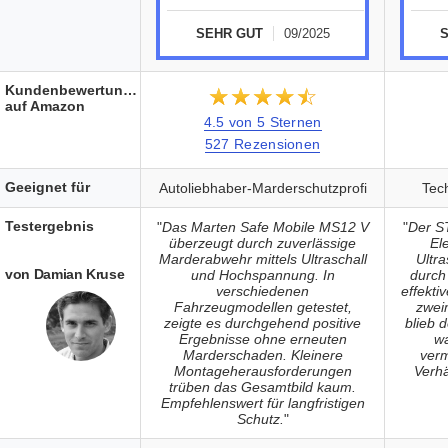
SEHR GUT
09/2025
Kundenbewertungen
★★★★★
☆☆☆☆☆
auf Amazon
4.5 von 5 Sternen
527 Rezensionen
Geeignet für
Autoliebhaber-Marderschutzprofi
Tech
Testergebnis
"
Das Marten Safe Mobile MS12 V
"
Der S
überzeugt durch zuverlässige
El
Marderabwehr mittels Ultraschall
Ultr
von Damian Kruse
und Hochspannung. In
durch 
verschiedenen
effekti
Fahrzeugmodellen getestet,
zwei
zeigte es durchgehend positive
blieb 
Ergebnisse ohne erneuten
wa
Marderschaden. Kleinere
verm
Montageherausforderungen
Verhä
trüben das Gesamtbild kaum.
Empfehlenswert für langfristigen
Schutz.
"