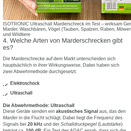
ISOTRONIC Ultraschall Marderschreck im Test – wirksam Ge
Marder, Waschbären, Vögel (Tauben, Spatzen, Raben, Möwen 
und Wildtiere
Welche Arten von Marderschrecken gibt
es?
Die Marderschrecke auf dem Markt unterscheiden sich
hauptsächlich in ihrer Wirkungsweise. Dabei haben sich
zwei Abwehrmethode durchgesetzt:
Elektroschock
Ultraschall
Die Abwehrmethode: Ultraschall
Diese Geräte senden ein
akustisches Signal
aus, das den
Marder
in die Flucht schlägt. Dabei liegt die Frequenz des
Signals bei
20 kHz
und der
Schalldruckpegel
(Lautstärke)
beträgt ca.
100 dB
: Ein Test des ADAC ergab, dass sich die