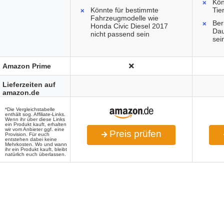
Kön
Könnte für bestimmte
Tie
Fahrzeugmodelle wie
Ber
Honda Civic Diesel 2017
Dau
nicht passend sein
sei
Amazon Prime
Lieferzeiten auf
amazon.de
*Die Vergleichstabelle
enthält sog. Affiliate-Links.
Wenn ihr über diese Links
ein Produkt kauft, erhalten
wir vom Anbieter ggf. eine
Preis prüfen
Provision. Für euch
entstehen dabei keine
Mehrkosten. Wo und wann
ihr ein Produkt kauft, bleibt
natürlich euch überlassen.