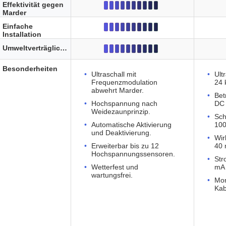
Effektivität gegen
Marder
Einfache
Installation
Umweltverträglichkeit
Besonderheiten
Ultraschall mit
Ult
Frequenzmodulation
24 
abwehrt Marder.
Bet
Hochspannung nach
DC
Weidezaunprinzip.
Sch
Automatische Aktivierung
100
und Deaktivierung.
Wir
Erweiterbar bis zu 12
40 
Hochspannungssensoren.
Str
Wetterfest und
mA
wartungsfrei.
Mon
Kab