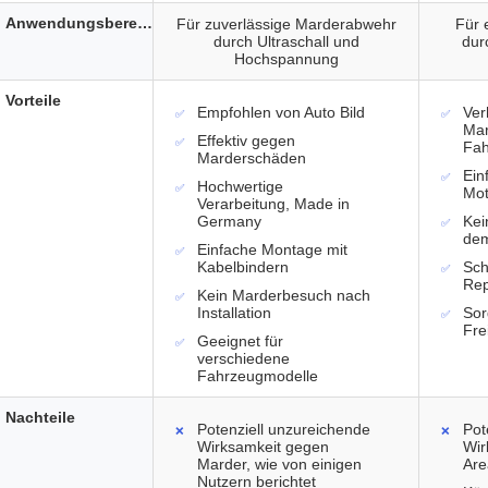
Anwendungsbereich
Für zuverlässige Marderabwehr
Für 
durch Ultraschall und
dur
Hochspannung
Vorteile
Empfohlen von Auto Bild
Ver
Ma
Effektiv gegen
Fa
Marderschäden
Ein
Hochwertige
Mo
Verarbeitung, Made in
Germany
Kei
dem
Einfache Montage mit
Kabelbindern
Sch
Rep
Kein Marderbesuch nach
Installation
Sor
Fre
Geeignet für
verschiedene
Fahrzeugmodelle
Nachteile
Potenziell unzureichende
Pot
Wirksamkeit gegen
Wir
Marder, wie von einigen
Are
Nutzern berichtet