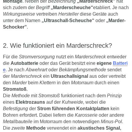
Montage
. Neben der
Bezeichnung
„Marderschreck“
hat
sich zudem der
Begriff
„Marderscheuche“
etabliert. Je nach
Wirkungsweise
vertreiben
Hersteller
diese Geräte auch
unter dem Namen
„Ultraschall-Scheuche“
oder
„Marder-
Schocker“
.
Wie funktioniert ein Marderschreck?
Für die
Stromversorgung
nutzt ein
Marderschreck
entweder
die
Autobatterie
oder das Gerät besitzt eine
eigene
Batteri
e
. Je nach
Abwehrart
oder
Bekämpfungsmethode
sendet
der
Marderschreck
ein
Ultraschallsignal
aus oder vertreibt
den
Marder
beim
Klettern
in den
Motorraum
durch einen
Stromstoß
.
Die
Methode
mit
Stromstoß
funktioniert nach dem
Prinzip
eines
Elektrozauns
auf der
Kuhweide,
wobei die
Befestigung
der
Strom führenden Kontaktplatten
kein
Bohren erfordert. Dabei liefern die
Karosserie
oder andere
Metallbauteile
im Motorraum den notwendigen
Minus-Pol.
Die
zweite
Methode
verwendet ein
akustisches Signal,