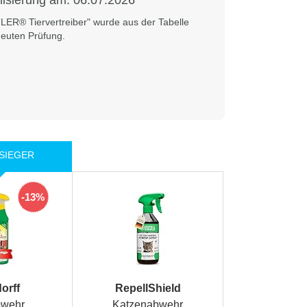
lisierung am:
06.07.2026
LER® Tiervertreiber" wurde aus der Tabelle
euten Prüfung.
-13%
orff
RepellShield
bwehr
Katzenabwehr