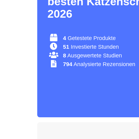
besten Katzensc
2026
4
Getestete Produkte
51
Investierte Stunden
8
Ausgewertete Studien
794
Analysierte Rezensionen