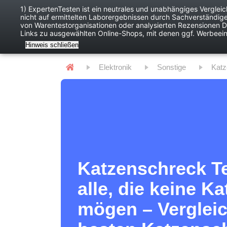
1) ExpertenTesten ist ein neutrales und unabhängiges Verglei
nicht auf ermittelten Laborergebnissen durch Sachverständig
Baby
Digitales
von Warentestorganisationen oder analysierten Rezensionen Dr
Links zu ausgewählten Online-Shops, mit denen ggf. Werbeei
Hinweis schließen
Elektronik
Sonstige
Kat
Katzenschreck Te
alle, die keine K
mögen – Vergleic