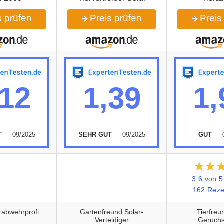
 prüfen
Preis prüfen
Preis
,12
1,39
1,
T
09/2025
SEHR GUT
09/2025
GUT
★★
☆☆
3.6 von 5
162 Reze
rabwehrprofi
Gartenfreund Solar-
Tierfreu
Verteidiger
Geruchs