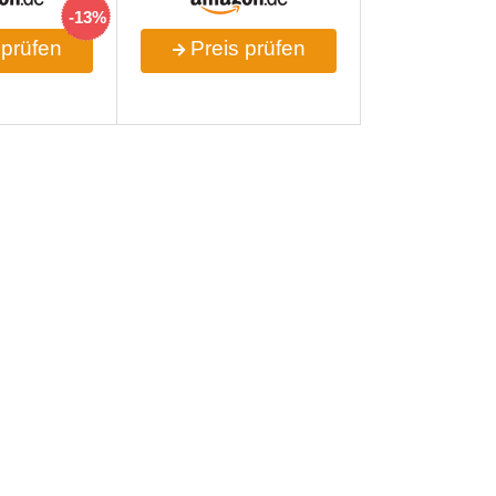
-13%
 prüfen
Preis prüfen