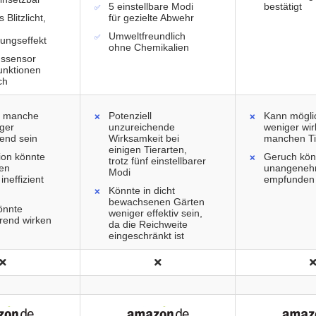
5 einstellbare Modi
bestätigt
 Blitzlicht,
für gezielte Abwehr
Umweltfreundlich
ungseffekt
ohne Chemikalien
ssensor
Funktionen
ch
r manche
Potenziell
Kann mögli
iger
unzureichende
weniger wi
end sein
Wirksamkeit bei
manchen Ti
einigen Tierarten,
ion könnte
Geruch kön
trotz fünf einstellbarer
gen
unangene
Modi
ineffizient
empfunden
Könnte in dicht
bewachsenen Gärten
könnte
weniger effektiv sein,
örend wirken
da die Reichweite
eingeschränkt ist