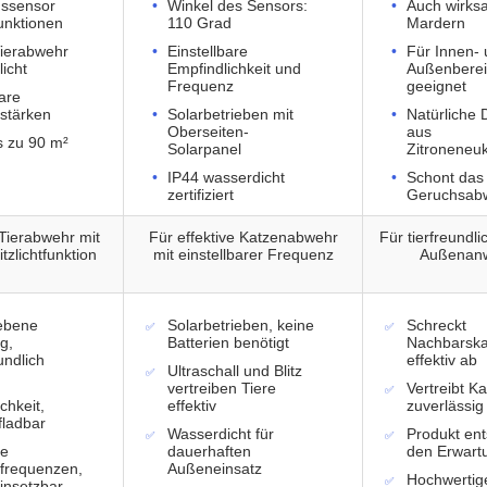
ssensor
Winkel des Sensors:
Auch wirks
Funktionen
110 Grad
Mardern
Tierabwehr
Einstellbare
Für Innen-
licht
Empfindlichkeit und
Außenbere
Frequenz
geeignet
bare
lstärken
Solarbetrieben mit
Natürliche D
Oberseiten-
aus
s zu 90 m²
Solarpanel
Zitroneneuk
IP44 wasserdicht
Schont das 
zertifiziert
Geruchsab
 Tierabwehr mit
Für effektive Katzenabwehr
Für tierfreundl
itzlichtfunktion
mit einstellbarer Frequenz
Außenan
iebene
Solarbetrieben, keine
Schreckt
g,
Batterien benötigt
Nachbarska
undlich
effektiv ab
Ultraschall und Blitz
vertreiben Tiere
Vertreibt K
chkeit,
effektiv
zuverlässig
fladbar
Wasserdicht für
Produkt ent
re
dauerhaften
den Erwart
lfrequenzen,
Außeneinsatz
Hochwertige
einsetzbar