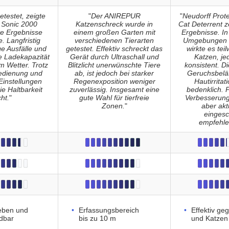
testet, zeigte
"
Der ANIREPUR
"
Neudorff Prot
Sonic 2000
Katzenschreck wurde in
Cat Deterrent z
te Ergebnisse
einem großen Garten mit
Ergebnisse. In 
. Langfristig
verschiedenen Tierarten
Umgebungen 
ge Ausfälle und
getestet. Effektiv schreckt das
wirkte es tei
e Ladekapazität
Gerät durch Ultraschall und
Katzen, je
m Wetter. Trotz
Blitzlicht unerwünschte Tiere
konsistent. D
Bedienung und
ab, ist jedoch bei starker
Geruchsbelä
 Einstellungen
Regenexposition weniger
Hautirritat
ie Haltbarkeit
zuverlässig. Insgesamt eine
bedenklich. P
cht.
"
gute Wahl für tierfreie
Verbesserung
Zonen.
"
aber akt
eingesc
empfehle
ieben und
Erfassungsbereich
Effektiv g
dbar
bis zu 10 m
und Katzen