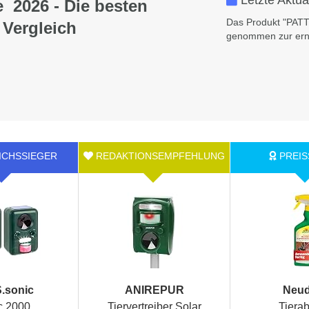
Letzte Aktua
e 2026 - Die besten
Das Produkt "PATT
 Vergleich
genommen zur ern
.sonic
ANIREPUR
Neud
c 2000
Tiervertreiber Solar
Tiera