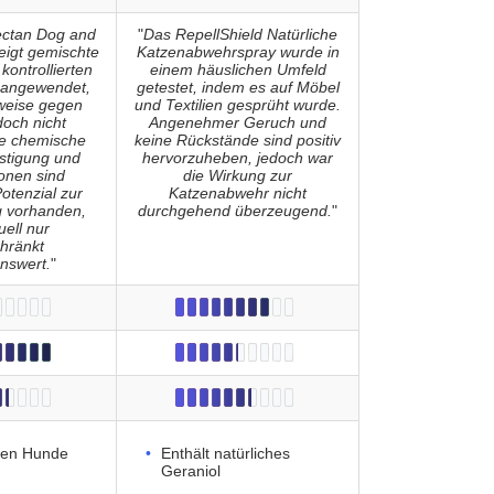
ectan Dog and
"
Das RepellShield Natürliche
eigt gemischte
Katzenabwehrspray wurde in
kontrollierten
einem häuslichen Umfeld
angewendet,
getestet, indem es auf Möbel
lweise gegen
und Textilien gesprüht wurde.
doch nicht
Angenehmer Geruch und
ie chemische
keine Rückstände sind positiv
stigung und
hervorzuheben, jedoch war
ionen sind
die Wirkung zur
otenzial zur
Katzenabwehr nicht
 vorhanden,
durchgehend überzeugend.
"
uell nur
hränkt
nswert.
"
egen Hunde
Enthält natürliches
Geraniol