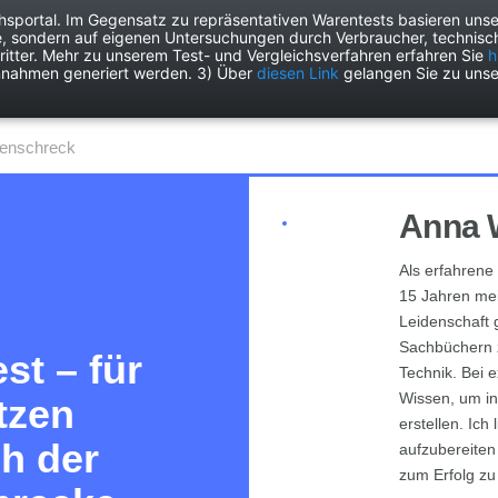
chsportal. Im Gegensatz zu repräsentativen Warentests basieren unse
e, sondern auf eigenen Untersuchungen durch Verbraucher, technisch
Drogerie
Elektronik
Freizeit
Garten
Haushalt
Heimwer
itter. Mehr zu unserem Test- und Vergleichsverfahren erfahren Sie
h
nnahmen generiert werden. 3) Über
diesen Link
gelangen Sie zu unse
zenschreck
Anna 
Als erfahrene 
15 Jahren mein
Leidenschaft 
Sachbüchern 
st – für
Technik. Bei 
Wissen, um in
atzen
erstellen. Ic
h der
aufzubereite
zum Erfolg zu