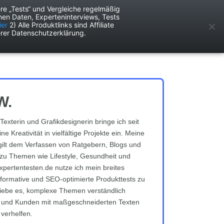
re „Tests“ und Vergleiche regelmäßig
en Daten, Experteninterviews, Tests
ken
Services
ier
2) Alle Produktlinks sind Affiliate
rer Datenschutzerklärung.
W.
Texterin und Grafikdesignerin bringe ich seit
e Kreativität in vielfältige Projekte ein. Meine
gilt dem Verfassen von Ratgebern, Blogs und
zu Themen wie Lifestyle, Gesundheit und
expertentesten.de nutze ich mein breites
formative und SEO-optimierte Produkttests zu
h liebe es, komplexe Themen verständlich
n und Kunden mit maßgeschneiderten Texten
 verhelfen.