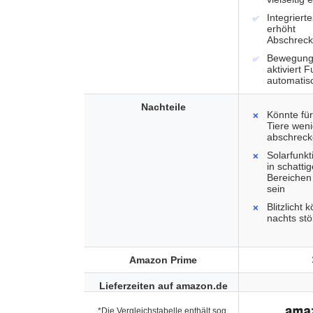
Integriertes
erhöht
Abschreck
Bewegung
aktiviert 
automatis
Nachteile
Könnte fü
Tiere wen
abschreck
Solarfunkt
in schatti
Bereichen 
sein
Blitzlicht 
nachts st
Amazon Prime
Lieferzeiten auf amazon.de
*Die Vergleichstabelle enthält sog.