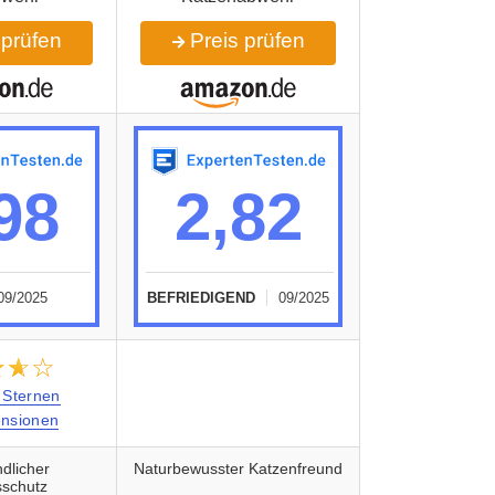
 prüfen
Preis prüfen
98
2,82
09/2025
BEFRIEDIGEND
09/2025
★★★
☆☆☆
 Sternen
nsionen
ndlicher
Naturbewusster Katzenfreund
schutz