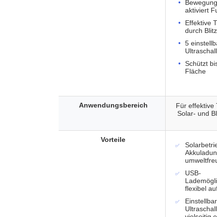
Bewegung
aktiviert 
Effektive 
durch Blitz
5 einstell
Ultraschal
Schützt bi
Fläche
Anwendungsbereich
Für effektive
Solar- und Bl
Vorteile
Solarbetr
Akkuladun
umweltfre
USB-
Lademögli
flexibel au
Einstellba
Ultraschal
vielseitig 