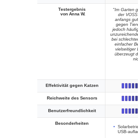
Testergebnis
"
Im Garten ge
von Anna W.
der VOSS 
anfangs gu
gegen Tiere
jedoch häufi
unzureichend
bei schlechte
einfacher 
vielseitiger
überzeugt d
ni
Effektivität gegen Katzen
Reichweite des Sensors
Benutzerfreundlichkeit
Besonderheiten
Solarbetr
USB-aufla