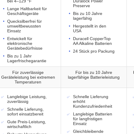
bei 4–129 °F
Duralock Power
Preserve
Lange Haltbarkeit für
Geschäftsgeräte
Bis zu 10 Jahre
lagerfähig
Quecksilberfrei für
umweltbewussten
Hergestellt in den
Einsatz
USA
Entwickelt für
Duracell CopperTop
elektronische
AA Alkaline Batterien
Gerätebedürfnisse
24 Stück pro Packung
Bis zu 1 Jahr
Lagerfrischegarantie
Für zuverlässige
Für bis zu 10 Jahre
Geräteleistung bei extremen
lagerfähige Batterieleistung
Temperaturen
Langlebige Leistung,
Schnelle Lieferung
zuverlässig
erhöht
Kundenzufriedenheit
Schnelle Lieferung,
sofort einsatzbereit
Langlebige Batterien
für langfristigen
Gute Preis-Leistung,
Einsatz
wirtschaftlich
Gleichbleibende