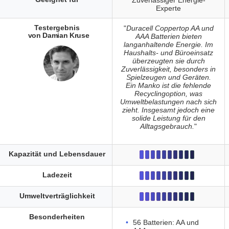
Zuverlässiger Energie-
Experte
Testergebnis
"
Duracell Coppertop AA und
von Damian Kruse
AAA Batterien bieten
langanhaltende Energie. Im
Haushalts- und Büroeinsatz
überzeugten sie durch
Zuverlässigkeit, besonders in
Spielzeugen und Geräten.
Ein Manko ist die fehlende
Recyclingoption, was
Umweltbelastungen nach sich
zieht. Insgesamt jedoch eine
solide Leistung für den
Alltagsgebrauch.
"
Kapazität und Lebensdauer
Ladezeit
Umweltverträglichkeit
Besonderheiten
56 Batterien: AA und