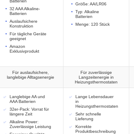
Batterien
Größe: AA/LR06
32 AAA Alkaline-
Typ: Alkaline
Batterien
Batterien
Auslaufsichere
Menge: 120 Stück
Konstruktion
Für tägliche Geräte
geeignet
Amazon
Exklusivprodukt
Für auslaufsichere,
Für zuverlässige
langlebige Alltagsenergie
Langzeitenergie in
Heizungsthermostaten
Langlebige AA und
Lange Lebensdauer
AAA Batterien
in
Heizungsthermostaten
32er-Pack: Vorrat für
längere Zeit
Sehr schnelle
Lieferung
Alkaline Power:
Zuverlässige Leistung
Korrekte
Produktbeschreibung