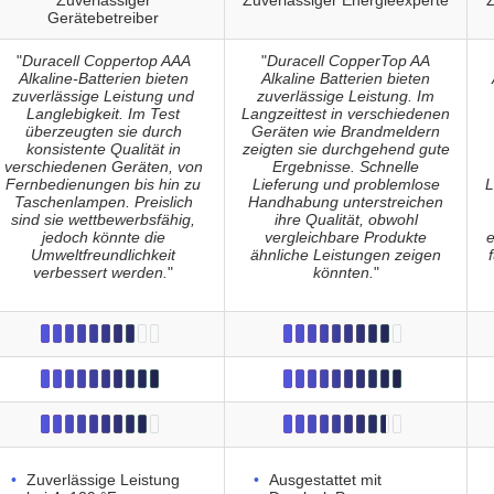
Zuverlässiger
Zuverlässiger Energieexperte
Z
Gerätebetreiber
"
Duracell Coppertop AAA
"
Duracell CopperTop AA
Alkaline-Batterien bieten
Alkaline Batterien bieten
zuverlässige Leistung und
zuverlässige Leistung. Im
Langlebigkeit. Im Test
Langzeittest in verschiedenen
überzeugten sie durch
Geräten wie Brandmeldern
konsistente Qualität in
zeigten sie durchgehend gute
verschiedenen Geräten, von
Ergebnisse. Schnelle
Fernbedienungen bis hin zu
Lieferung und problemlose
L
Taschenlampen. Preislich
Handhabung unterstreichen
sind sie wettbewerbsfähig,
ihre Qualität, obwohl
jedoch könnte die
vergleichbare Produkte
e
Umweltfreundlichkeit
ähnliche Leistungen zeigen
verbessert werden.
"
könnten.
"
Zuverlässige Leistung
Ausgestattet mit