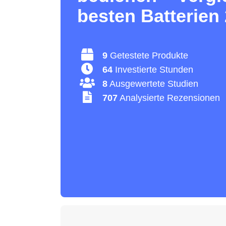
besten Batterien
9
Getestete Produkte
64
Investierte Stunden
8
Ausgewertete Studien
707
Analysierte Rezensionen