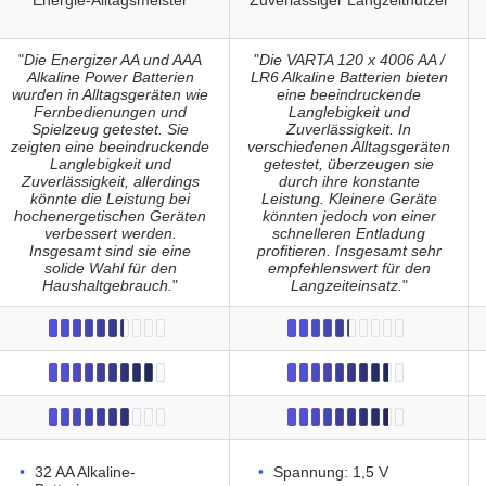
Energie-Alltagsmeister
Zuverlässiger Langzeitnutzer
"
Die Energizer AA und AAA
"
Die VARTA 120 x 4006 AA /
Alkaline Power Batterien
LR6 Alkaline Batterien bieten
wurden in Alltagsgeräten wie
eine beeindruckende
Fernbedienungen und
Langlebigkeit und
Spielzeug getestet. Sie
Zuverlässigkeit. In
zeigten eine beeindruckende
verschiedenen Alltagsgeräten
Langlebigkeit und
getestet, überzeugen sie
Zuverlässigkeit, allerdings
durch ihre konstante
könnte die Leistung bei
Leistung. Kleinere Geräte
hochenergetischen Geräten
könnten jedoch von einer
verbessert werden.
schnelleren Entladung
Insgesamt sind sie eine
profitieren. Insgesamt sehr
solide Wahl für den
empfehlenswert für den
Haushaltgebrauch.
"
Langzeiteinsatz.
"
32 AA Alkaline-
Spannung: 1,5 V