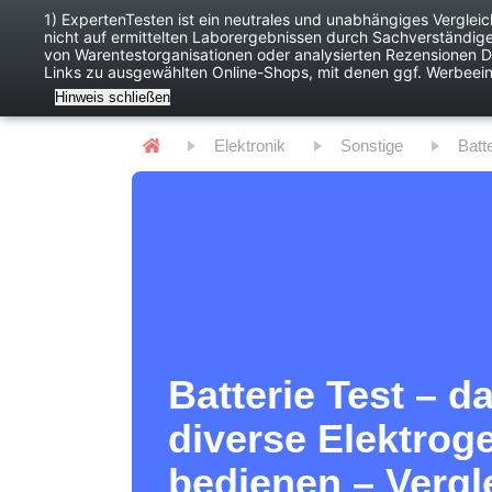
1) ExpertenTesten ist ein neutrales und unabhängiges Verglei
nicht auf ermittelten Laborergebnissen durch Sachverständig
Baby
Digitales
von Warentestorganisationen oder analysierten Rezensionen Dr
Links zu ausgewählten Online-Shops, mit denen ggf. Werbeei
Hinweis schließen
Elektronik
Sonstige
Batt
Batterie Test – d
diverse Elektrog
bedienen – Vergl