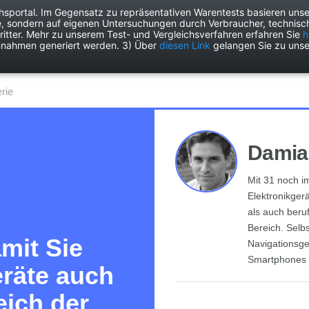
chsportal. Im Gegensatz zu repräsentativen Warentests basieren unse
e, sondern auf eigenen Untersuchungen durch Verbraucher, technisch
Drogerie
Elektronik
Freizeit
Garten
Haushalt
Heimwer
itter. Mehr zu unserem Test- und Vergleichsverfahren erfahren Sie
h
nnahmen generiert werden. 3) Über
diesen Link
gelangen Sie zu unse
erie
Damia
Mit 31 noch i
Elektronikgerä
als auch beru
Bereich. Selbs
amit Sie
Navigationsge
Smartphones 
eräte auch
eich der