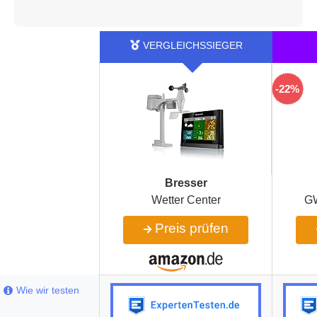
-22%
Bresser
Wetter Center
GW
Preis prüfen
Wie wir testen