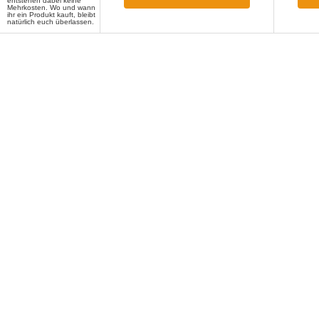
entstehen dabei keine
Mehrkosten. Wo und wann
ihr ein Produkt kauft, bleibt
natürlich euch überlassen.