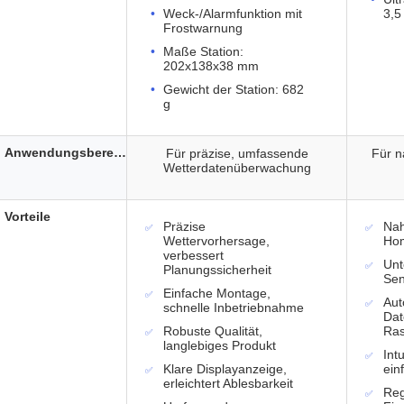
Weck-/Alarmfunktion mit
3,5
Frostwarnung
Maße Station:
202x138x38 mm
Gewicht der Station: 682
g
Anwendungsbereich
Für präzise, umfassende
Für n
Wetterdatenüberwachung
Vorteile
Präzise
Nah
Wettervorhersage,
Hom
verbessert
Unt
Planungssicherheit
Sen
Einfache Montage,
Aut
schnelle Inbetriebnahme
Dat
Robuste Qualität,
Ras
langlebiges Produkt
Int
Klare Displayanzeige,
ein
erleichtert Ablesbarkeit
Re