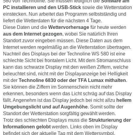
580 von Technoline. Sie müssen lediglich die
Software am
PC installieren und den USB-Stick
sowie die Wetterstation
einstecken. Nun arbeitet das Programm selbstständig und
liefert die Wetterdaten für die nächsten 4 Tage.
Diese Daten und die
Wettervorhersage
für heute werden
aus dem Internet gezogen
, wobei Sie natürlich Ihren
Standort zuvor eingeben müssen. Diese Daten aus dem
Internet werden regelmäßig an die Wetterstation übertragen.
Nachteil des Displays bei der Technoline WS 580 ist eine
schlechte Sicht bei frontalem Licht. Mit dem Stromanschluss
kann das schwarze Display mit den weißen Ziffern, welche
beleuchtet sind, nicht mit der Displayanzeige bei Helligkeit
mit der
Technoline 6830 oder der TFA Lumax mithalten
.
Sie können die Ziffern im Sonnenschein nicht mehr
erkennen, besonders wenn das Licht schräg auf das Display
fällt. Angenehm ist das Display jedoch bei nicht allzu
hellem
Umgebungslicht und auf Augenhöhe
. Somit sollte der
Standort der Wetterstation sorgfältig gewählt werden.
Trotz des schlechten Displays muss die
Strukturierung der
Informationen gelobt
werden. Links oben im Display
befindet sich der aktuelle Tag mit dem Wettersymbol.