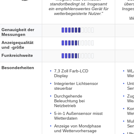
standortbedingt ist. Insgesamt
übers
ein empfehlenswertes Gerät für
Insges
wetterbegeisterte Nutzer.
"
We
Genauigkeit der
Messungen
Anzeigequalität
und -größe
Funkreichweite
Besonderheiten
7,3 Zoll Farb-LCD
WL
Display
Wet
Integrierter Lichtsensor
Unt
steuerbar
Sen
Durchgehende
Zug
Beleuchtung bei
Wea
Netzbetrieb
Kom
5-in-1 Außensensor misst
Wet
Wetterdaten
Mul
Anzeige von Mondphase
Sen
und Wettervorhersage
Ult