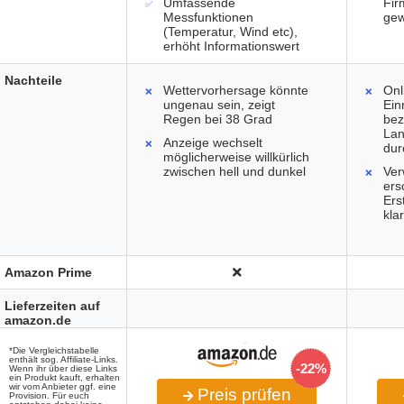
Umfassende
Fir
Messfunktionen
gew
(Temperatur, Wind etc),
erhöht Informationswert
Nachteile
Wettervorhersage könnte
Onl
ungenau sein, zeigt
Ein
Regen bei 38 Grad
bez
Lan
Anzeige wechselt
dur
möglicherweise willkürlich
zwischen hell und dunkel
Ver
ers
Ers
kla
Amazon Prime
Lieferzeiten auf
amazon.de
*Die Vergleichstabelle
enthält sog. Affiliate-Links.
-22%
Wenn ihr über diese Links
ein Produkt kauft, erhalten
wir vom Anbieter ggf. eine
Preis prüfen
Provision. Für euch