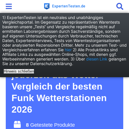
1) ExpertenTesten ist ein neutrales und unabhängiges
Vergleichsportal. Im Gegensatz zu repräsentativen Warentests
basieren unsere „Tests“ und Vergleiche regelmäßig nicht auf
Elektronik
Sonstige
ermittelten Laborergebnissen durch Sachverständige, sondern
Funk Wetterstation
auf eigenen Untersuchungen durch Verbraucher, technischen
Daten, Experteninterviews, Tests von Warentestorganisationen
oder analysierten Rezensionen Dritter. Mehr zu unserem Test- und
Funk Wetterstation Test
Vergleichsverfahren erfahren Sie
hier
2) Alle Produktlinks sind
Affiliate Links zu ausgewählten Online-Shops, mit denen ggf.
Werbeeinnahmen generiert werden. 3) Über
diesen Link
gelangen
– so kennen Sie
Sie zu unserer Datenschutzerklärung.
Hinweis schließen
jederzeit das Wetter –
Vergleich der besten
Funk Wetterstationen
2026
8
Getestete Produkte