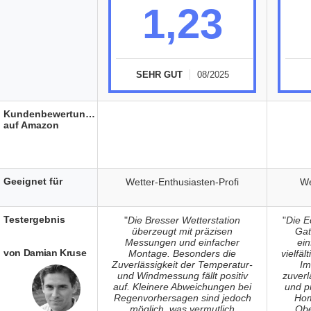
1,23
SEHR GUT
08/2025
Kundenbewertungen
auf Amazon
Geeignet für
Wetter-Enthusiasten-Profi
We
Testergebnis
"
Die Bresser Wetterstation
"
Die E
überzeugt mit präzisen
Gat
Messungen und einfacher
ein
von Damian Kruse
Montage. Besonders die
vielfä
Zuverlässigkeit der Temperatur-
Im
und Windmessung fällt positiv
zuver
auf. Kleinere Abweichungen bei
und p
Regenvorhersagen sind jedoch
Hom
möglich, was vermutlich
Obe