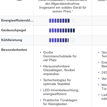
der Altgerätemitnahme.
Insgesamt ein solides Gerät für
seinen Preis.
"
Energieeffizienzklasse
Geräuschpegel
Kühlleistung
Besonderheiten
Große
Stu
Gemüseschublade für
Tem
viel Platz
Ene
Herausnehmbare
Bel
Glasablagen, flexibel
242
anpassbar
Ver
Sicherheitsglas für
optimale Stabilität
Wec
Tür
LED-Innenbeleuchtung,
energieeffizient
Lie
ink
Praktische Türablagen
für Kleinigkeiten