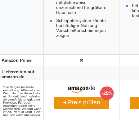
möglicherweise
Feh
unzureichend für größere
kön
Haushalte
bed
Schlepptürsystem könnte
bei häufiger Nutzung
Verschleißerscheinungen
zeigen
Amazon Prime
Lieferzeiten auf
amazon.de
*Die Vergleichstabelle
enthält sog. Affiliate-Links.
-25%
Wenn ihr über diese Links
ein Produkt kauft, erhalten
wir vom Anbieter ggf. eine
Preis prüfen
Provision. Für euch
entstehen dabei keine
Mehrkosten. Wo und wann
ihr ein Produkt kauft, bleibt
natürlich euch überlassen.