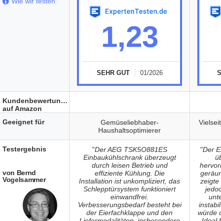
Wie wir testen
1,23
SEHR GUT
01/2026
Kundenbewertungen
auf Amazon
Geeignet für
Gemüseliebhaber-
Vielse
Haushaltsoptimierer
Testergebnis
"
Der AEG TSK5O881ES
"
Der E
Einbaukühlschrank überzeugt
ü
durch leisen Betrieb und
hervor
von Bernd
effiziente Kühlung. Die
geräum
Vogelsammer
Installation ist unkompliziert, das
zeigte 
Schlepptürsystem funktioniert
jedo
einwandfrei.
unt
Verbesserungsbedarf besteht bei
instab
der Eierfachklappe und den
würde 
Liefermodalitäten, insbesondere
Ideal