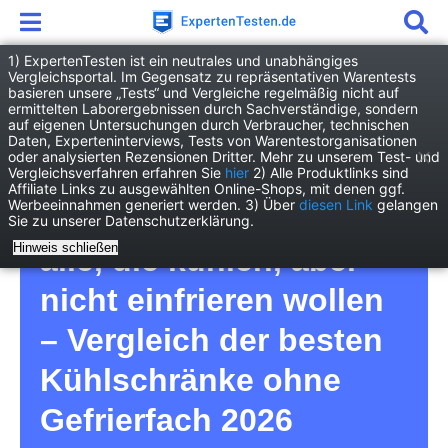
1) ExpertenTesten ist ein neutrales und unabhängiges
Vergleichsportal. Im Gegensatz zu repräsentativen Warentests
basieren unsere „Tests“ und Vergleiche regelmäßig nicht auf
Haushalt
Elektro-Großgeräte
ermittelten Laborergebnissen durch Sachverständige, sondern
Kühlschrank ohne Gefrierfach
auf eigenen Untersuchungen durch Verbraucher, technischen
Daten, Experteninterviews, Tests von Warentestorganisationen
oder analysierten Rezensionen Dritter. Mehr zu unserem Test- und
Kühlschrank ohne
Vergleichsverfahren erfahren Sie
hier
2) Alle Produktlinks sind
Affiliate Links zu ausgewählten Online-Shops, mit denen ggf.
Werbeeinnahmen generiert werden. 3) Über
diesen Link
gelangen
Gefrierfach Test – für
Sie zu unserer Datenschutzerklärung.
Hinweis schließen
alle, die kühlen, aber
nicht einfrieren wollen
– Vergleich der besten
Kühlschränke ohne
Gefrierfach 2026