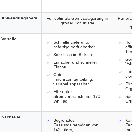
Anwendungsbereich
Für optimale Gemüselagerung in
Für prä
großer Schublade
Vorteile
Schnelle Lieferung,
Hoh
sofortige Verfügbarkeit
effi
Tem
Sehr leise im Betrieb
Ger
Einfacher und schneller
Vo
Einbau
Lei
Gute
stö
Innenraumaufteilung,
variabel anpassbar
Fün
Org
Effizienter
Stromverbrauch, nur 170
Spe
Wh/Tag
Gri
Nachteile
Begrenztes
Kön
Fassungsvermögen von
Fam
142 Litern,
(nu