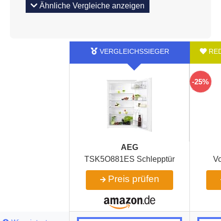
Ähnliche Vergleiche anzeigen
-25%
AEG
TSK5O881ES Schlepptür
Vo
Preis prüfen