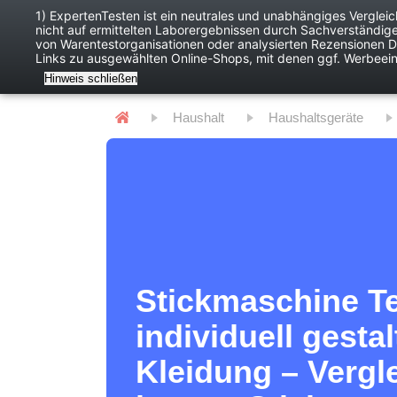
1) ExpertenTesten ist ein neutrales und unabhängiges Verglei
nicht auf ermittelten Laborergebnissen durch Sachverständig
Baby
Digitales
von Warentestorganisationen oder analysierten Rezensionen Dr
Links zu ausgewählten Online-Shops, mit denen ggf. Werbeei
Hinweis schließen
Haushalt
Haushaltsgeräte
Stickmaschine Te
individuell gestal
Kleidung – Vergl