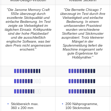
Mode-Design-Virtuosin
Kreative Stickerin
"
Die Janome Memory Craft
"
Die Bernette Chicago 7
550e überzeugt durch
überzeugt im Test durch ihre
exzellente Stickqualität und
Vielseitigkeit und einfache
einfache Bedienung. Im Test
Bedienung. In einem
zeigte sie Vielseitigkeit im
umfassenden Praxistest
täglichen Einsatz. Kritikpunkte
wurden verschiedene
sind der hohe Platzbedarf
Stoffarten und Stickmuster
und die ausschließlich
ausprobiert. Trotz kleinerer
englische Software, was bei
Mängel in der
dem Preis nicht angemessen
Spulenmeldung liefert die
erscheint.
"
Maschine insgesamt sehr
gute Ergebnisse für
Hobbynäher.
"
Stickbereich max.
200 Nähprogramme,
360 x 200 mm
100 Stickmotive