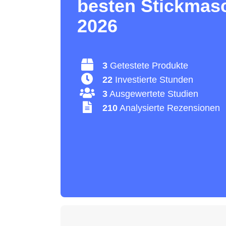
besten Stickmas
2026
3
Getestete Produkte
22
Investierte Stunden
3
Ausgewertete Studien
210
Analysierte Rezensionen