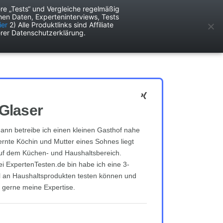
re „Tests“ und Vergleiche regelmäßig
en Daten, Experteninterviews, Tests
ken
Services
ier
2) Alle Produktlinks sind Affiliate
rer Datenschutzerklärung.
Glaser
nn betreibe ich einen kleinen Gasthof nahe
lernte Köchin und Mutter eines Sohnes liegt
uf dem Küchen- und Haushaltsbereich.
ei ExpertenTesten.de bin habe ich eine 3-
hl an Haushaltsprodukten testen können und
n gerne meine Expertise.