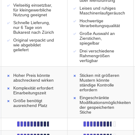
über Menüführung
Vielseitig einsetzbar,
Leises und ruhiges
für kleingewerbliche
Maschinenlaufgeräusch
Nutzung geeignet
Hochwertige
Schnelle Lieferung,
Verarbeitungsqualität
nur 6 Tage von
Bukarest nach Zürich
Große Auswahl an
Zierstichen,
Original verpackt und
spiegelbar
wie abgebildet
geliefert
Drei verschiedene
Rahmengrößen
verfügbar
Hoher Preis könnte
Sticken mit größeren
abschreckend wirken
Mustern könnte
ständige Kontrolle
Komplexität erfordert
erfordern
Einarbeitungszeit
Eingeschränkte
Größe benötigt
Modifikationsmöglichkeiten
ausreichend Platz
der gespeicherten
Stiche