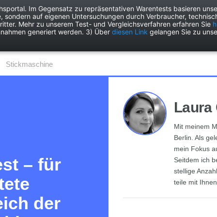
chsportal. Im Gegensatz zu repräsentativen Warentests basieren unse
e, sondern auf eigenen Untersuchungen durch Verbraucher, technisch
Drogerie
Elektronik
Freizeit
Garten
Haushalt
Heimwer
itter. Mehr zu unserem Test- und Vergleichsverfahren erfahren Sie
h
nnahmen generiert werden. 3) Über
diesen Link
gelangen Sie zu unse
Stickmaschine
Laura 
Mit meinem Ma
Berlin. Als ge
mein Fokus a
st – für
Seitdem ich b
stellige Anza
tete
teile mit Ihne
eich der