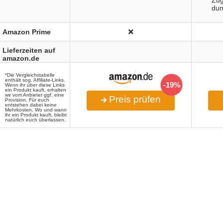
Zug
dun
Amazon Prime
Lieferzeiten auf
amazon.de
*Die Vergleichstabelle
enthält sog. Affiliate-Links.
-19%
Wenn ihr über diese Links
ein Produkt kauft, erhalten
wir vom Anbieter ggf. eine
Preis prüfen
Provision. Für euch
entstehen dabei keine
Mehrkosten. Wo und wann
ihr ein Produkt kauft, bleibt
natürlich euch überlassen.