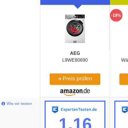
-19%
AEG
L9WE80690
Wä
Preis prüfen
Wie wir testen
1,16