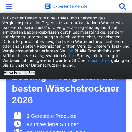
1) ExpertenTesten ist ein neutrales und unabhängiges
Vergleichsportal. Im Gegensatz zu repräsentativen Warentests
basieren unsere „Tests“ und Vergleiche regelmäßig nicht auf
Haushalt
Elektro-Großgeräte
ermittelten Laborergebnissen durch Sachverständige, sondern
Waschtrockner
auf eigenen Untersuchungen durch Verbraucher, technischen
Daten, Experteninterviews, Tests von Warentestorganisationen
oder analysierten Rezensionen Dritter. Mehr zu unserem Test- und
Waschtrockner Test –
Vergleichsverfahren erfahren Sie
hier
2) Alle Produktlinks sind
Affiliate Links zu ausgewählten Online-Shops, mit denen ggf.
Werbeeinnahmen generiert werden. 3) Über
diesen Link
gelangen
für eine optimale 2in1-
Sie zu unserer Datenschutzerklärung.
Hinweis schließen
Lösung – Vergleich der
besten Wäschetrockner
2026
3
Getestete Produkte
87
Investierte Stunden