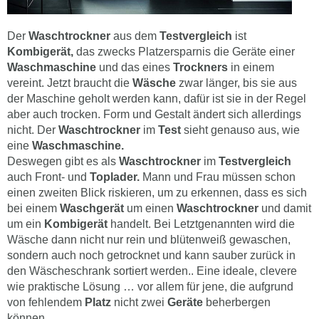
Der
Waschtrockner
aus dem
Testvergleich
ist
Kombigerät,
das zwecks Platzersparnis die Geräte einer
Waschmaschine
und das eines
Trockners
in einem
vereint. Jetzt braucht die
Wäsche
zwar länger, bis sie aus
der Maschine geholt werden kann, dafür ist sie in der Regel
aber auch trocken. Form und Gestalt ändert sich allerdings
nicht. Der
Waschtrockner
im
Test
sieht genauso aus, wie
eine
Waschmaschine.
Deswegen gibt es als
Waschtrockner
im
Testvergleich
auch Front- und
Toplader.
Mann und Frau müssen schon
einen zweiten Blick riskieren, um zu erkennen, dass es sich
bei einem
Waschgerät
um einen
Waschtrockner
und damit
um ein
Kombigerät
handelt. Bei Letztgenannten wird die
Wäsche dann nicht nur rein und blütenweiß gewaschen,
sondern auch noch getrocknet und kann sauber zurück in
den Wäscheschrank sortiert werden.. Eine ideale, clevere
wie praktische Lösung … vor allem für jene, die aufgrund
von fehlendem
Platz
nicht zwei
Geräte
beherbergen
können.