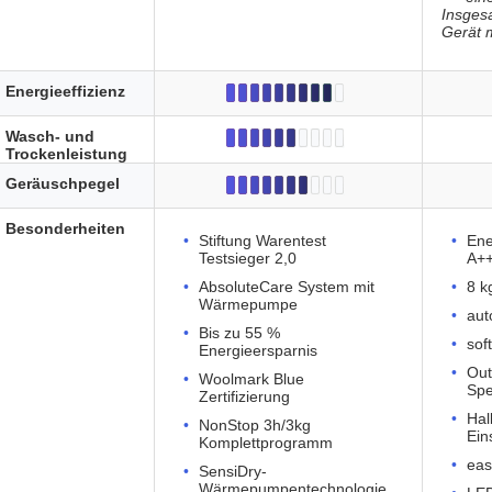
Insges
Gerät m
Energieeffizienz
Wasch- und
Trockenleistung
Geräuschpegel
Besonderheiten
Stiftung Warentest
Ene
Testsieger 2,0
A+
AbsoluteCare System mit
8 k
Wärmepumpe
aut
Bis zu 55 %
sof
Energieersparnis
Out
Woolmark Blue
Spe
Zertifizierung
Hal
NonStop 3h/3kg
Ein
Komplettprogramm
eas
SensiDry-
Wärmepumpentechnologie