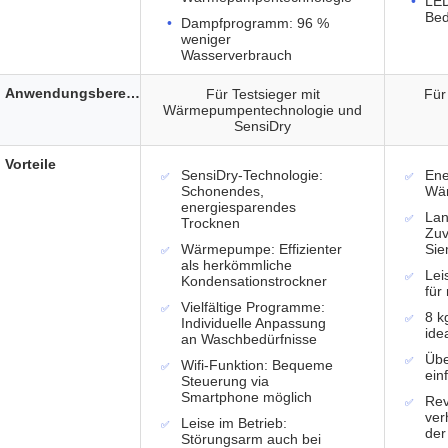
LED
Bed
Dampfprogramm: 96 %
weniger
Wasserverbrauch
Anwendungsbereich
Für Testsieger mit
Für
Wärmepumpentechnologie und
SensiDry
Vorteile
SensiDry-Technologie:
Ene
Schonendes,
Wä
energiesparendes
Lan
Trocknen
Zuv
Wärmepumpe: Effizienter
Si
als herkömmliche
Lei
Kondensationstrockner
für
Vielfältige Programme:
8 k
Individuelle Anpassung
ide
an Waschbedürfnisse
Übe
Wifi-Funktion: Bequeme
ein
Steuerung via
Smartphone möglich
Rev
ver
Leise im Betrieb:
der
Störungsarm auch bei