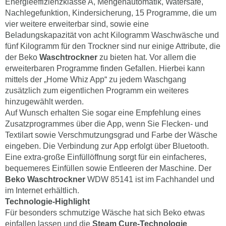
Energieeffizienzklasse A, Mengenautomatik, Watersafe,
Nachlegefunktion, Kindersicherung, 15 Programme, die um
vier weitere erweiterbar sind, sowie eine
Beladungskapazität von acht Kilogramm Waschwäsche und
fünf Kilogramm für den Trockner sind nur einige Attribute, die
der Beko
Waschtrockner
zu bieten hat. Vor allem die
erweiterbaren Programme finden Gefallen. Hierbei kann
mittels der „Home Whiz App“ zu jedem Waschgang
zusätzlich zum eigentlichen Programm ein weiteres
hinzugewählt werden.
Auf Wunsch erhalten Sie sogar eine Empfehlung eines
Zusatzprogrammes über die App, wenn Sie Flecken- und
Textilart sowie Verschmutzungsgrad und Farbe der Wäsche
eingeben. Die Verbindung zur App erfolgt über Bluetooth.
Eine extra-große Einfüllöffnung sorgt für ein einfacheres,
bequemeres Einfüllen sowie Entleeren der Maschine. Der
Beko Waschtrockner
WDW 85141 ist im Fachhandel und
im Internet erhältlich.
Technologie-Highlight
Für besonders schmutzige Wäsche hat sich Beko etwas
einfallen lassen und die
Steam Cure-Technologie