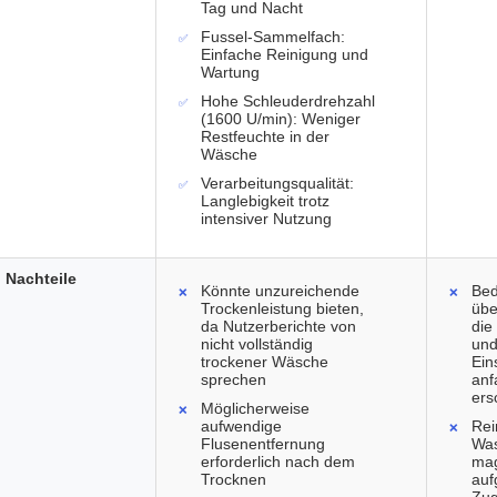
Tag und Nacht
Fussel-Sammelfach:
Einfache Reinigung und
Wartung
Hohe Schleuderdrehzahl
(1600 U/min): Weniger
Restfeuchte in der
Wäsche
Verarbeitungsqualität:
Langlebigkeit trotz
intensiver Nutzung
Nachteile
Könnte unzureichende
Bed
Trockenleistung bieten,
übe
da Nutzerberichte von
die
nicht vollständig
un
trockener Wäsche
Ein
sprechen
anf
ers
Möglicherweise
aufwendige
Rei
Flusenentfernung
Was
erforderlich nach dem
mag
Trocknen
auf