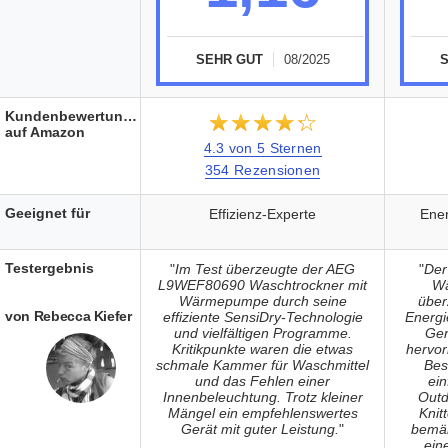
SEHR GUT
08/2025
Kundenbewertungen
★★★★★
☆☆☆☆☆
auf Amazon
4.3 von 5 Sternen
354 Rezensionen
Geeignet für
Effizienz-Experte
Ener
Testergebnis
"
Im Test überzeugte der AEG
"
De
L9WEF80690 Waschtrockner mit
Wä
Wärmepumpe durch seine
über
von Rebecca Kiefer
effiziente SensiDry-Technologie
Energi
und vielfältigen Programme.
Ger
Kritikpunkte waren die etwas
hervor
schmale Kammer für Waschmittel
Bes
und das Fehlen einer
ei
Innenbeleuchtung. Trotz kleiner
Outd
Mängel ein empfehlenswertes
Knit
Gerät mit guter Leistung.
"
bemän
ein