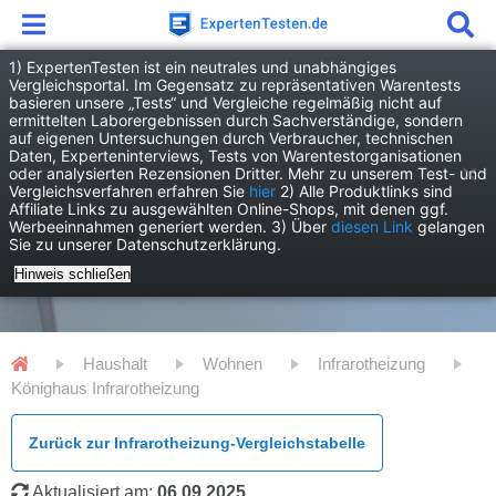
1) ExpertenTesten ist ein neutrales und unabhängiges
Vergleichsportal. Im Gegensatz zu repräsentativen Warentests
basieren unsere „Tests“ und Vergleiche regelmäßig nicht auf
ermittelten Laborergebnissen durch Sachverständige, sondern
auf eigenen Untersuchungen durch Verbraucher, technischen
Daten, Experteninterviews, Tests von Warentestorganisationen
oder analysierten Rezensionen Dritter. Mehr zu unserem Test- und
Vergleichsverfahren erfahren Sie
hier
2) Alle Produktlinks sind
Affiliate Links zu ausgewählten Online-Shops, mit denen ggf.
Werbeeinnahmen generiert werden. 3) Über
diesen Link
gelangen
Sie zu unserer Datenschutzerklärung.
Hinweis schließen
Haushalt
Wohnen
Infrarotheizung
Könighaus Infrarotheizung
Zurück zur Infrarotheizung-Vergleichstabelle
Aktualisiert am:
06.09.2025