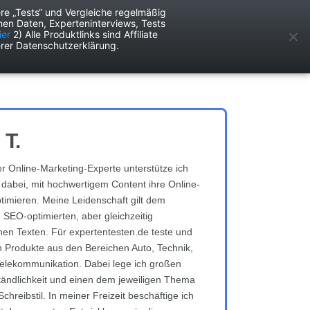
re „Tests“ und Vergleiche regelmäßig
en Daten, Experteninterviews, Tests
ken
Services
ier
2) Alle Produktlinks sind Affiliate
rer Datenschutzerklärung.
 T.
rter Online-Marketing-Experte unterstütze ich
abei, mit hochwertigem Content ihre Online-
timieren. Meine Leidenschaft gilt dem
 SEO-optimierten, aber gleichzeitig
chen Texten. Für expertentesten.de teste und
h Produkte aus den Bereichen Auto, Technik,
elekommunikation. Dabei lege ich großen
tändlichkeit und einen dem jeweiligen Thema
hreibstil. In meiner Freizeit beschäftige ich