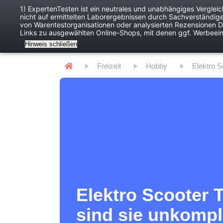
1) ExpertenTesten ist ein neutrales und unabhängiges Verglei
nicht auf ermittelten Laborergebnissen durch Sachverständig
Baby
Digitales
von Warentestorganisationen oder analysierten Rezensionen Dr
Links zu ausgewählten Online-Shops, mit denen ggf. Werbeei
Hinweis schließen
Freizeit
Hobby
Elektro 
Elektro Scooter T
sind sie unkompli