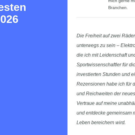
mich gerne mi
besten
Branchen.
2026
Die Freiheit auf zwei Räde
unterwegs zu sein – Elektr
die ich mit Leidenschaft u
Sportwissenschaftler für di
investierten Stunden und e
Rezensionen habe ich für di
und Reichweiten der neuest
Vertraue auf meine unabhän
und entdecke gemeinsam mit
Leben bereichern wird.