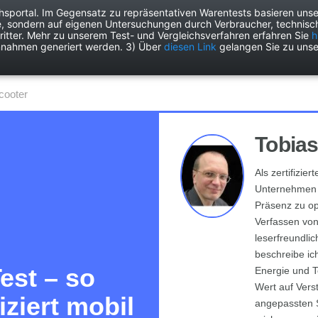
chsportal. Im Gegensatz zu repräsentativen Warentests basieren unse
e, sondern auf eigenen Untersuchungen durch Verbraucher, technisch
Drogerie
Elektronik
Freizeit
Garten
Haushalt
Heimwer
itter. Mehr zu unserem Test- und Vergleichsverfahren erfahren Sie
h
nnahmen generiert werden. 3) Über
diesen Link
gelangen Sie zu unse
Scooter
Tobias
Als zertifizie
Unternehmen d
Präsenz zu op
Verfassen von
leserfreundli
beschreibe ic
est – so
Energie und T
Wert auf Vers
ziert mobil
angepassten Sc