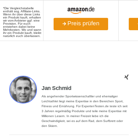
*Die Vergleichstabelle
enthält sog. Affiliate-Links.
Wenn ihr über diese Links
ein Produkt kauft, erhalten
wir vom Anbieter ggf. eine
Preis prüfen
Provision. Für euch
entstehen dabei keine
Mehrkosten. Wo und wann
ihr ein Produkt kauft, bleibt
natürlich euch überlassen.
Jan Schmid
Als angehender Sportwissenschaftler und ehemaliger
Leichtathlet liegt meine Expertise in den Bereichen Sport,
Fitness und Ernährung. Für ExpertenTesten.de teste ich seit
3 Jahren regelmäßig Produkte und teile meine Expertise mit
Millionen Lesern. In meiner Freizeit liebe ich die
Geschwindigkeit, sei es auf dem Rad, dem Surfbrett oder
den Skiern.