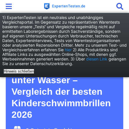
1) ExpertenTesten ist ein neutrales und unabhängiges
Vergleichsportal. Im Gegensatz zu repräsentativen Warentests
basieren unsere „Tests“ und Vergleiche regelmäßig nicht auf
Freizeit
Fitness
Kinderschwimmbrille
ermittelten Laborergebnissen durch Sachverständige, sondern
auf eigenen Untersuchungen durch Verbraucher, technischen
Daten, Experteninterviews, Tests von Warentestorganisationen
Kinderschwimmbrille
oder analysierten Rezensionen Dritter. Mehr zu unserem Test- und
Vergleichsverfahren erfahren Sie
hier
2) Alle Produktlinks sind
Affiliate Links zu ausgewählten Online-Shops, mit denen ggf.
Test – so lernen die
Werbeeinnahmen generiert werden. 3) Über
diesen Link
gelangen
Sie zu unserer Datenschutzerklärung.
Kleinsten das Sehen
Hinweis schließen
unter Wasser –
Vergleich der besten
Kinderschwimmbrillen
2026