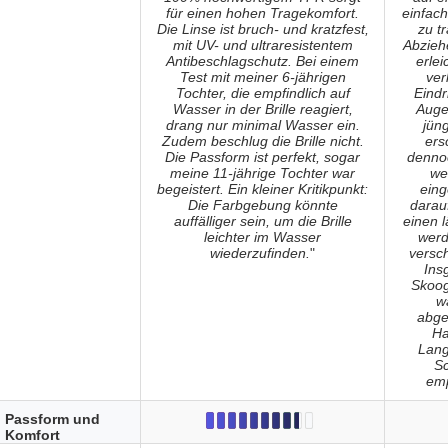
für einen hohen Tragekomfort.
einfac
Die Linse ist bruch- und kratzfest,
zu t
mit UV- und ultraresistentem
Abzie
Antibeschlagschutz. Bei einem
erlei
Test mit meiner 6-jährigen
ver
Tochter, die empfindlich auf
Eindr
Wasser in der Brille reagiert,
Auge
drang nur minimal Wasser ein.
jün
Zudem beschlug die Brille nicht.
ers
Die Passform ist perfekt, sogar
denno
meine 11-jährige Tochter war
we
begeistert. Ein kleiner Kritikpunkt:
eing
Die Farbgebung könnte
darauf
auffälliger sein, um die Brille
einen 
leichter im Wasser
werd
wiederzufinden.
"
versc
Ins
Skoog
w
abge
Ha
Lang
Sc
emp
Passform und
Komfort