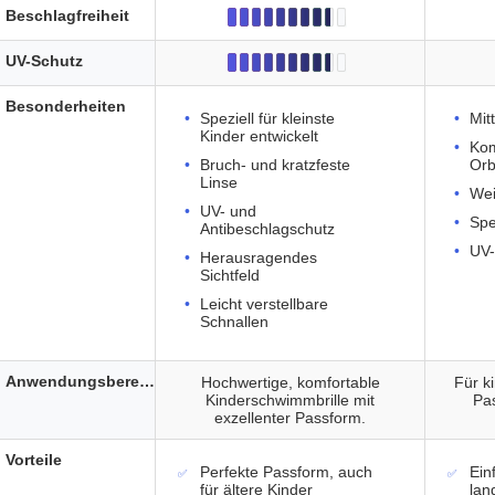
Beschlagfreiheit
UV-Schutz
Besonderheiten
Speziell für kleinste
Mit
Kinder entwickelt
Kom
Bruch- und kratzfeste
Orb
Linse
We
UV- und
Spe
Antibeschlagschutz
UV-
Herausragendes
Sichtfeld
Leicht verstellbare
Schnallen
Anwendungsbereich
Hochwertige, komfortable
Für k
Kinderschwimmbrille mit
Pa
exzellenter Passform.
Vorteile
Perfekte Passform, auch
Ein
für ältere Kinder
lan