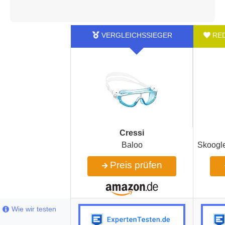
Cressi
Baloo
Skoogle
Preis prüfen
Wie wir testen