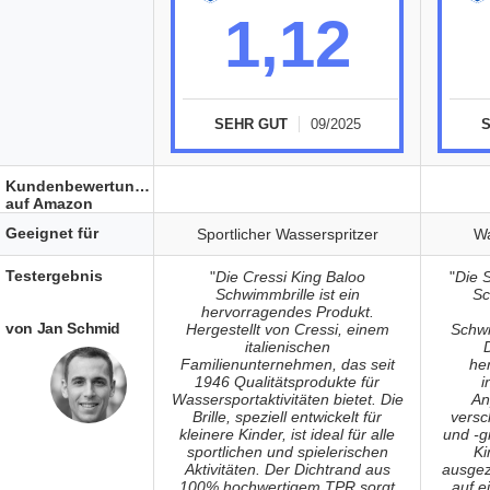
1,12
SEHR GUT
09/2025
Kundenbewertungen
auf Amazon
Geeignet für
Sportlicher Wasserspritzer
Wa
Testergebnis
"
Die Cressi King Baloo
"
Die 
Schwimmbrille ist ein
Sc
hervorragendes Produkt.
von Jan Schmid
Hergestellt von Cressi, einem
Schwi
italienischen
Familienunternehmen, das seit
he
1946 Qualitätsprodukte für
i
Wassersportaktivitäten bietet. Die
An
Brille, speziell entwickelt für
versc
kleinere Kinder, ist ideal für alle
und -g
sportlichen und spielerischen
Ki
Aktivitäten. Der Dichtrand aus
ausgez
100% hochwertigem TPR sorgt
auf e