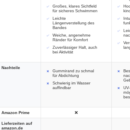
Großes, klares Sichtfeld
Hoc
für sicheres Schwimmen
kin
Leichte
Int
Längenverstellung des
fun
Bandes
Lei
Weiche, angenehme
na
Ränder für Komfort
Ver
Zuverlässiger Halt, auch
lan
bei Aktivität
Nachteile
Gummirand zu schmal
Bes
für Abdichtung
nac
Geb
Schwierig im Wasser
auffindbar
UV-
mög
bes
Amazon Prime
Lieferzeiten auf
amazon.de