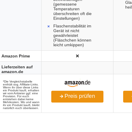
Gla
(gemessene
hei
Temperaturen
überschreiten oft die
Einstellungen)
Flaschenstabilität im
Gerät ist nicht
gewährleistet
(Fläschchen können
leicht umkippen)
Amazon Prime
Lieferzeiten auf
amazon.de
*Die Vergleichstabelle
enthält sog. Affiliate-Links.
Wenn ihr über diese Links
ein Produkt kauft, erhalten
wir vom Anbieter ggf. eine
Preis prüfen
Provision. Für euch
entstehen dabei keine
Mehrkosten. Wo und wann
ihr ein Produkt kauft, bleibt
natürlich euch überlassen.