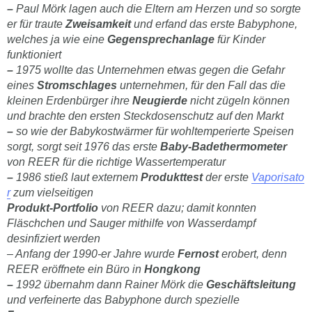
–
Paul Mörk lagen auch die Eltern am Herzen und so sorgte
er für traute
Zweisamkeit
und erfand das erste Babyphone,
welches ja wie eine
Gegensprechanlage
für Kinder
funktioniert
–
1975 wollte das Unternehmen etwas gegen die Gefahr
eines
Stromschlages
unternehmen, für den Fall das die
kleinen Erdenbürger ihre
Neugierde
nicht zügeln können
und brachte den ersten Steckdosenschutz auf den Markt
–
so wie der Babykostwärmer für wohltemperierte Speisen
sorgt, sorgt seit 1976 das erste
Baby-Badethermometer
von REER für die richtige Wassertemperatur
–
1986 stieß laut externem
Produkttest
der erste
Vaporisato
r
zum vielseitigen
Produkt-Portfolio
von REER dazu; damit konnten
Fläschchen und Sauger mithilfe von Wasserdampf
desinfiziert werden
– Anfang der 1990-er Jahre wurde
Fernost
erobert, denn
REER eröffnete ein Büro in
Hongkong
–
1992 übernahm dann Rainer Mörk die
Geschäftsleitung
und verfeinerte das Babyphone durch spezielle