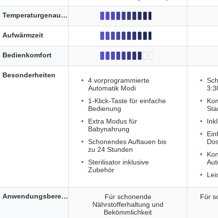
Temperaturgenauigkeit
Aufwärmzeit
Bedienkomfort
Besonderheiten
4 vorprogrammierte
Sch
Automatik Modi
3:3
1-Klick-Taste für einfache
Kom
Bedienung
Sta
Extra Modus für
Ink
Babynahrung
Ein
Schonendes Auftauen bis
Dos
zu 24 Stunden
Kon
Sterilisator inklusive
Aut
Zubehör
Lei
Anwendungsbereich
Für schonende
Für s
Nährstofferhaltung und
Bekömmlichkeit