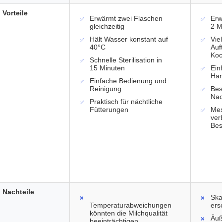
Vorteile
Erwärmt zwei Flaschen
Erw
gleichzeitig
2 M
Hält Wasser konstant auf
Vie
40°C
Auf
Ko
Schnelle Sterilisation in
15 Minuten
Ein
Ha
Einfache Bedienung und
Reinigung
Bes
Nac
Praktisch für nächtliche
Fütterungen
Mes
ver
Bes
Nachteile
Ska
Temperaturabweichungen
ers
könnten die Milchqualität
Äuß
beeinträchtigen