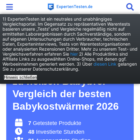
1) ExpertenTesten ist ein neutrales und unabhängiges
Vergleichsportal. Im Gegensatz zu repräsentativen Warentests
basieren unsere „Tests“ und Vergleiche regelmäßig nicht auf
Baby
Ernährung & Pflege
ermittelten Laborergebnissen durch Sachverständige, sondern
Babykostwärmer
auf eigenen Untersuchungen durch Verbraucher, technischen
Daten, Experteninterviews, Tests von Warentestorganisationen
oder analysierten Rezensionen Dritter. Mehr zu unserem Test- und
Babykostwärmer Test –
Vergleichsverfahren erfahren Sie
hier
2) Alle Produktlinks sind
Affiliate Links zu ausgewählten Online-Shops, mit denen ggf.
Werbeeinnahmen generiert werden. 3) Über
diesen Link
gelangen
für schnellen und nicht
Sie zu unserer Datenschutzerklärung.
Hinweis schließen
zu heißen Babybrei –
Vergleich der besten
Babykostwärmer 2026
7
Getestete Produkte
48
Investierte Stunden