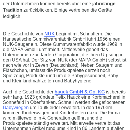
der Unternehmen können bereits über eine
jahrelange
Tradition
zurückblicken. Einige vertreiben die Geräte
lediglich
Die Geschichte von
NUK
beginnt mit Schnullern. Die
Hanseatische Gummiwarenfabrik GmbH führt 1956 einen
NUK-Sauger ein. Diese Gummwarenfabrikt wurde 1969 in
die MAPA GmbH umfirmiert. Mittlerweile gehört das
Unternehmen zur Jarden Corporation, die ihren Urpsung in
den USA hat. Der Sitz von NUK (der MAPA GmbH) selbst ist
nach wie vor in Zeven (Deutschland). Neben Saugern und
Fläschchen, umfasst die Produktpalette derzeit noch
Spielzeug, Produkte rund um die Babygesundheit, Baby-
und Kleinkindmahlzeiten und Babyhygiene.
Auch die Geschichte der
hauck GmbH & Co. KG
ist bereits
sehr lang. 1923 gründete Felix Hauck eine Korbmacherei in
Sonnefeld in Oberfranken. Schnell werden die geflochtenen
Babywiegen
um Taufkleider erweitert. In den 1970ern
kommen Kinderwagen und Kinderbetten dazu. Die Firma
wird mittlerweile in 4. Generation geführt und die
Produktpalette ständig erweitert. Mittlerweile vertreibt das
Unternehmen Artikel rund ums Kind in 86 Ländern auf allen