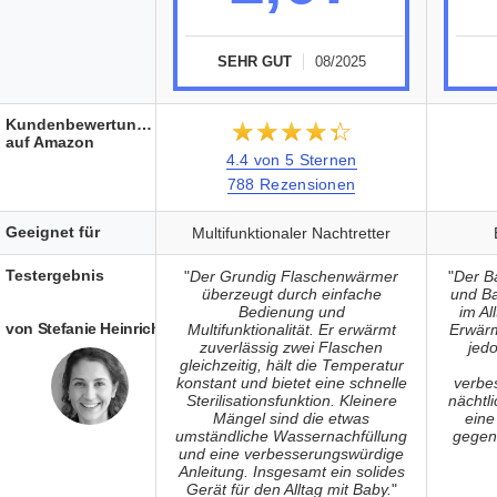
SEHR GUT
08/2025
Kundenbewertungen
★★★★★
☆☆☆☆☆
auf Amazon
4.4 von 5 Sternen
788 Rezensionen
Geeignet für
Multifunktionaler Nachtretter
Testergebnis
"
Der Grundig Flaschenwärmer
"
Der B
überzeugt durch einfache
und B
Bedienung und
im Al
von Stefanie Heinrich
Multifunktionalität. Er erwärmt
Erwärm
zuverlässig zwei Flaschen
jedo
gleichzeitig, hält die Temperatur
konstant und bietet eine schnelle
verbes
Sterilisationsfunktion. Kleinere
nächtli
Mängel sind die etwas
eine
umständliche Wassernachfüllung
gegen
und eine verbesserungswürdige
Anleitung. Insgesamt ein solides
Gerät für den Alltag mit Baby.
"