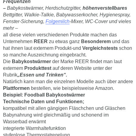
Frequenzen
–
Babykostwärmer, Herdschutzgitter,
höhenverstellbares
Bettgitter, Walkie-Talkie, Babywasserkocher, Hygienespray,
Fenster-Sicherung,
Folgemilch
-Mixer, WC-Cover und vieles
mehr –
all diese vielen verschiedenen Produkte machen das
Unternehmen
REER
zu etwas ganz
Besonderem
und das
hat ihnen laut externem Produkt-und
Vergleichstests
schon
so manche Auszeichnung eingebracht.
Die
Babykostwärmer
der Marke REER findet man laut
externem
Produkttest
auf deren Website unter der
Rubrik
„Essen und Trinken“.
Natürlich kann man die einzelnen Modelle auch über andere
Plattformen
bestellen, wie beispielsweise Amazon.
Beispiel: Foodball Babykostwärmer
Technische Daten und Funktionen;
kompatibel mit allen gängigen Fläschchen und Gläschen
Babynahrung wird gleichmäßig und schonend im
Wasserbad erwärmt
integrierte Warmhaltefunktion
stufenlose Thermostatregelung