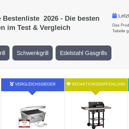
Letz
e Bestenliste 2026 - Die besten
Das Prod
en im Test & Vergleich
Tabelle 
ill
Schwenkgrill
Edelstahl Gasgrills