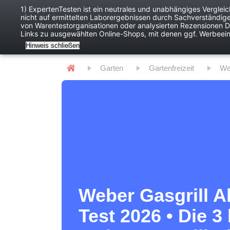
1) ExpertenTesten ist ein neutrales und unabhängiges Verglei
nicht auf ermittelten Laborergebnissen durch Sachverständig
Baby
Digitales
von Warentestorganisationen oder analysierten Rezensionen Dr
Links zu ausgewählten Online-Shops, mit denen ggf. Werbeei
Hinweis schließen
Garten
Gartenfreizeit
W
Weber Gasgrill Al
Test 2026 • Die 3