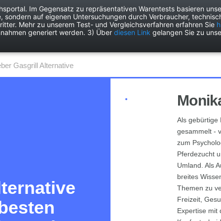
chsportal. Im Gegensatz zu repräsentativen Warentests basieren unse
e, sondern auf eigenen Untersuchungen durch Verbraucher, technisch
Drogerie
Elektronik
Freizeit
Garten
Haushalt
Heimwer
itter. Mehr zu unserem Test- und Vergleichsverfahren erfahren Sie
h
nnahmen generiert werden. 3) Über
diesen Link
gelangen Sie zu unse
eber Gasgrill Alternative
Monika
Als gebürtige 
gesammelt - v
zum Psycholog
Pferdezucht u
Umland. Als A
breites Wisse
ternative
Themen zu ver
Freizeit, Ges
 besten
Expertise mit 