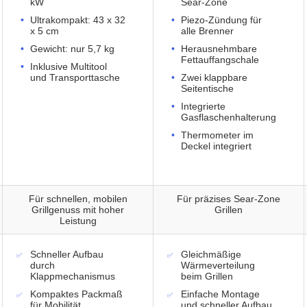
kW
Sear-Zone
Ultrakompakt: 43 x 32
Piezo-Zündung für
x 5 cm
alle Brenner
Gewicht: nur 5,7 kg
Herausnehmbare
Fettauffangschale
Inklusive Multitool
und Transporttasche
Zwei klappbare
Seitentische
Integrierte
Gasflaschenhalterung
Thermometer im
Deckel integriert
Für schnellen, mobilen
Für präzises Sear-Zone
Grillgenuss mit hoher
Grillen
Leistung
Schneller Aufbau
Gleichmäßige
durch
Wärmeverteilung
Klappmechanismus
beim Grillen
Kompaktes Packmaß
Einfache Montage
für Mobilität
und schneller Aufbau