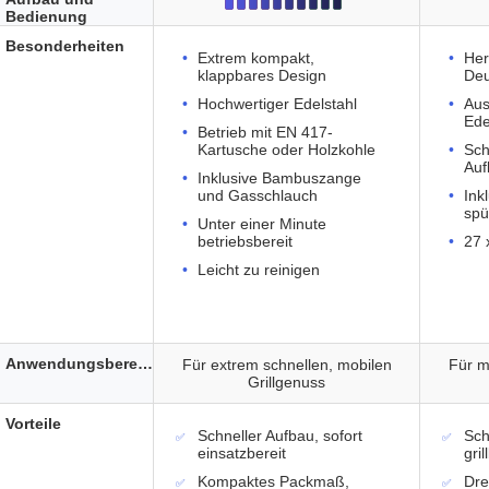
Bedienung
Besonderheiten
Extrem kompakt,
Her
klappbares Design
Deu
Hochwertiger Edelstahl
Aus
Ede
Betrieb mit EN 417-
Kartusche oder Holzkohle
Sch
Auf
Inklusive Bambuszange
und Gasschlauch
Ink
spü
Unter einer Minute
betriebsbereit
27 
Leicht zu reinigen
Anwendungsbereich
Für extrem schnellen, mobilen
Für mo
Grillgenuss
Vorteile
Schneller Aufbau, sofort
Sch
einsatzbereit
gril
Kompaktes Packmaß,
Dre