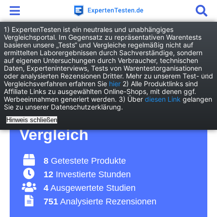
1) ExpertenTesten ist ein neutrales und unabhängiges
Vergleichsportal. Im Gegensatz zu repräsentativen Warentests
basieren unsere „Tests“ und Vergleiche regelmäßig nicht auf
Garten
Gartenfreizeit
Koffergrill
ermittelten Laborergebnissen durch Sachverständige, sondern
auf eigenen Untersuchungen durch Verbraucher, technischen
Daten, Experteninterviews, Tests von Warentestorganisationen
Koffergrill Test 2026 •
oder analysierten Rezensionen Dritter. Mehr zu unserem Test- und
Vergleichsverfahren erfahren Sie
hier
2) Alle Produktlinks sind
Affiliate Links zu ausgewählten Online-Shops, mit denen ggf.
Die 8 besten
Werbeeinnahmen generiert werden. 3) Über
diesen Link
gelangen
Sie zu unserer Datenschutzerklärung.
Koffergrills im
Hinweis schließen
Vergleich
8
Getestete Produkte
12
Investierte Stunden
4
Ausgewertete Studien
751
Analysierte Rezensionen