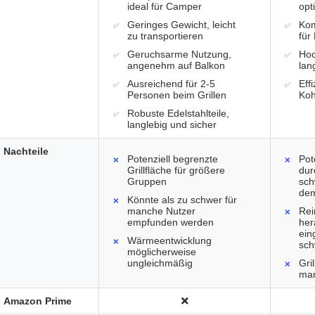
ideal für Camper
opt
Geringes Gewicht, leicht
Kom
zu transportieren
für
Geruchsarme Nutzung,
Hoc
angenehm auf Balkon
lan
Ausreichend für 2-5
Eff
Personen beim Grillen
Koh
Robuste Edelstahlteile,
langlebig und sicher
Nachteile
Potenziell begrenzte
Pot
Grillfläche für größere
dur
Gruppen
sch
dem
Könnte als zu schwer für
manche Nutzer
Rei
empfunden werden
her
ein
Wärmeentwicklung
sch
möglicherweise
ungleichmäßig
Gri
man
Amazon Prime