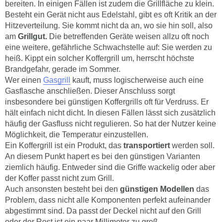
bereiten. In einigen Fällen ist zudem die Grillfläche zu klein.
Besteht ein Gerät nicht aus Edelstahl, gibt es oft Kritik an der
Hitzeverteilung. Sie kommt nicht da an, wo sie hin soll, also
am
Grillgut.
Die betreffenden Geräte weisen allzu oft noch
eine weitere, gefährliche Schwachstelle auf: Sie werden zu
heiß. Kippt ein solcher Koffergrill um, herrscht höchste
Brandgefahr, gerade im Sommer.
Wer einen
Gasgrill
kauft, muss logischerweise auch eine
Gasflasche anschließen. Dieser Anschluss sorgt
insbesondere bei günstigen Koffergrills oft für Verdruss. Er
hält einfach nicht dicht. In diesen Fällen lässt sich zusätzlich
häufig der Gasfluss nicht regulieren. So hat der Nutzer keine
Möglichkeit, die Temperatur einzustellen.
Ein Koffergrill ist ein Produkt, das
transportiert
werden soll.
An diesem Punkt hapert es bei den günstigen Varianten
ziemlich häufig. Entweder sind die Griffe wackelig oder aber
der Koffer passt nicht zum Grill.
Auch ansonsten besteht bei den
günstigen Modellen
das
Problem, dass nicht alle Komponenten perfekt aufeinander
abgestimmt sind. Da passt der Deckel nicht auf den Grill
oder der Rost ist ein paar Millimeter zu groß.