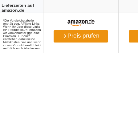
Lieferzeiten auf
amazon.de
*Die Vergleichstabelle
enthält sog. Affiliate-Links.
Wenn ihr über diese Links
ein Produkt kauft, erhalten
wir vom Anbieter ggf. eine
Preis prüfen
Provision. Für euch
entstehen dabei keine
Mehrkosten. Wo und wann
ihr ein Produkt kauft, bleibt
natürlich euch überlassen.