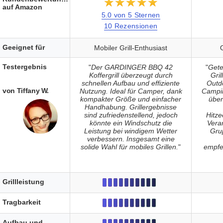
★★★★★
☆☆☆☆☆
auf Amazon
5.0 von 5 Sternen
10 Rezensionen
Geeignet für
Mobiler Grill-Enthusiast
Testergebnis
"
Der GARDINGER BBQ 42
"
Gete
Koffergrill überzeugt durch
Gril
schnellen Aufbau und effiziente
Outd
von Tiffany W.
Nutzung. Ideal für Camper, dank
Campin
kompakter Größe und einfacher
über
Handhabung. Grillergebnisse
sind zufriedenstellend, jedoch
Hitze
könnte ein Windschutz die
Verar
Leistung bei windigem Wetter
Gru
verbessern. Insgesamt eine
solide Wahl für mobiles Grillen.
"
empfe
Grillleistung
Tragbarkeit
Aufbau und