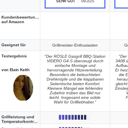
SEHR GUT
09/2025
Kundenbewertungen
auf Amazon
Geeignet für
Grillmeister-Enthusiasten
Gr
Testergebnis
"
Der RÖSLE Gasgrill BBQ-Station
"
Der
VIDERO G4-S überzeugt durch
340B ü
einfache Montage und
Aufbau
von Elain Keith
hervorragende Hitzeverteilung.
Er heiz
Besonders die beleuchteten
die E
Drehknöpfe und die klappbaren
herau
Seitentische bieten Komfort.
gleicht
Kleinere Mängel wie fehlendes
Einstei
Zubehör trüben das Bild nur
leicht. Insgesamt eine solide
F
Wahl für Grillliebhaber.
"
Grillleistung und
Temperaturkontrolle