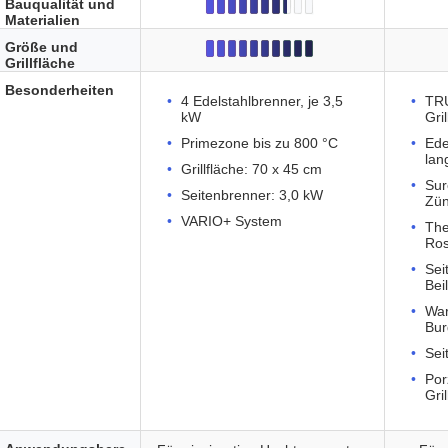
Bauqualität und
Materialien
Größe und
Grillfläche
Besonderheiten
4 Edelstahlbrenner, je 3,5
TR
kW
Gri
Primezone bis zu 800 °C
Ede
lan
Grillfläche: 70 x 45 cm
Sur
Seitenbrenner: 3,0 kW
Zü
VARIO+ System
The
Ro
Sei
Bei
War
Bur
Sei
Por
Gril