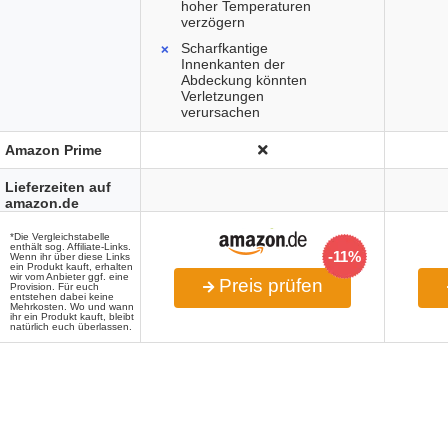
hoher Temperaturen
verzögern
Scharfkantige
Innenkanten der
Abdeckung könnten
Verletzungen
verursachen
Amazon Prime
Lieferzeiten auf
amazon.de
*Die Vergleichstabelle
enthält sog. Affiliate-Links.
-11%
Wenn ihr über diese Links
ein Produkt kauft, erhalten
wir vom Anbieter ggf. eine
Preis prüfen
Provision. Für euch
entstehen dabei keine
Mehrkosten. Wo und wann
ihr ein Produkt kauft, bleibt
natürlich euch überlassen.