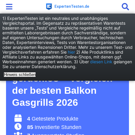
1) ExpertenTesten ist ein neutrales und unabhängiges
Vergleichsportal. Im Gegensatz zu repräsentativen Warentests
basieren unsere „Tests“ und Vergleiche regelmäßig nicht auf
Freizeit
Outdoor & Camping
ermittelten Laborergebnissen durch Sachverständige, sondern
Balkon Gasgrill
auf eigenen Untersuchungen durch Verbraucher, technischen
Daten, Experteninterviews, Tests von Warentestorganisationen
oder analysierten Rezensionen Dritter. Mehr zu unserem Test- und
Balkon Gasgrill Test –
Vergleichsverfahren erfahren Sie
hier
2) Alle Produktlinks sind
Affiliate Links zu ausgewählten Online-Shops, mit denen ggf.
Werbeeinnahmen generiert werden. 3) Über
diesen Link
gelangen
so grillen Sie beinahe
Sie zu unserer Datenschutzerklärung.
Hinweis schließen
geruchlos – Vergleich
der besten Balkon
Gasgrills 2026
4
Getestete Produkte
85
Investierte Stunden