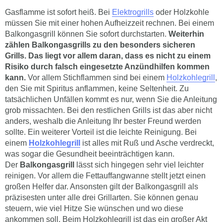
Gasflamme ist sofort heiß. Bei
Elektrogrills
oder Holzkohle
müssen Sie mit einer hohen Aufheizzeit rechnen. Bei einem
Balkongasgrill können Sie sofort durchstarten.
Weiterhin
zählen Balkongasgrills zu den besonders sicheren
Grills. Das liegt vor allem daran, dass es nicht zu einem
Risiko durch falsch eingesetzte Anzündhilfen kommen
kann.
Vor allem Stichflammen sind bei einem
Holzkohlegrill
,
den Sie mit Spiritus anflammen, keine Seltenheit. Zu
tatsächlichen Unfällen kommt es nur, wenn Sie die Anleitung
grob missachten. Bei den restlichen Grills ist das aber nicht
anders, weshalb die Anleitung Ihr bester Freund werden
sollte. Ein weiterer Vorteil ist die leichte Reinigung. Bei
einem
Holzkohlegrill
ist alles mit Ruß und Asche verdreckt,
was sogar die Gesundheit beeinträchtigen kann.
Der
Balkongasgrill
lässt sich hingegen sehr viel leichter
reinigen. Vor allem die Fettauffangwanne stellt jetzt einen
großen Helfer dar. Ansonsten gilt der Balkongasgrill als
präzisesten unter alle drei Grillarten. Sie können genau
steuern, wie viel Hitze Sie wünschen und wo diese
ankommen soll. Beim Holzkohlegrill ist das ein großer Akt