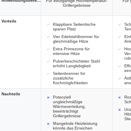
Anwendungsbereich
Für einzigartige Hochtemperatur-
Für 
Grillergebnisse
Vorteile
Klappbare Seitentische
Sch
sparen Platz
Ter
Vier Edelstahlbrenner für
Ein
gleichmäßige Hitze
Anl
Extra Primezone für
Hoc
intensive Hitze
Ver
rob
Pulverbeschichteter Stahl
erhöht Langlebigkeit
Eff
ein
Seitenbrenner für
zusätzliche
Äst
Kochmöglichkeiten
ans
Nachteile
Potenziell
Ros
ungleichmäßige
Sch
Wärmeverteilung,
Unz
beeinträchtigt
Hit
Grillergebnisse
Ste
Mangelnde Heizleistung
könnte das Erreichen