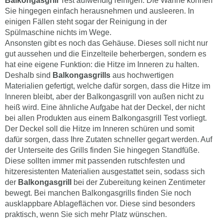
Balkongasgrill
Test aufwendig reinigen. Die Wanne können
Sie hingegen einfach herausnehmen und ausleeren. In
einigen Fällen steht sogar der Reinigung in der
Spülmaschine nichts im Wege.
Ansonsten gibt es noch das Gehäuse. Dieses soll nicht nur
gut aussehen und die Einzelteile beherbergen, sondern es
hat eine eigene Funktion: die Hitze im Inneren zu halten.
Deshalb sind
Balkongasgrills
aus hochwertigen
Materialien gefertigt, welche dafür sorgen, dass die Hitze im
Inneren bleibt, aber der Balkongasgrill von außen nicht zu
heiß wird. Eine ähnliche Aufgabe hat der Deckel, der nicht
bei allen Produkten aus einem Balkongasgrill Test vorliegt.
Der Deckel soll die Hitze im Inneren schüren und somit
dafür sorgen, dass Ihre Zutaten schneller gegart werden. Auf
der Unterseite des Grills finden Sie hingegen Standfüße.
Diese sollten immer mit passenden rutschfesten und
hitzeresistenten Materialien ausgestattet sein, sodass sich
der
Balkongasgrill
bei der Zubereitung keinen Zentimeter
bewegt. Bei manchen Balkongasgrills finden Sie noch
ausklappbare Ablageflächen vor. Diese sind besonders
praktisch, wenn Sie sich mehr Platz wünschen.