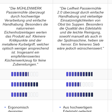
"
Die MÜHLENWERK
"
Die Leifheit Passiermühle
Passiermühle überzeugt
2.0 überzeugt durch einfache
durch hochwertige
Handhabung und vielseitige
Verarbeitung und einfache
Einsatzmöglichkeiten von
Handhabung. Besonders die
Obst bis Suppen. Besonders
naturreinen
die Qualität des Edelstahls
Eichenholzeinlagen werten
und die leichte Reinigung,
das Produkt auf. Kleinere
sowohl manuell als auch in
Kritikpunkte sind der
der Spülmaschine, heben sie
metallene Kurbelgriff, welcher
hervor. Ein feineres Sieb
optisch weniger ansprechend
wäre jedoch wünschenswert.
"
ist. Insgesamt ein
empfehlenswertes
Küchenwerkzeug für feine
Zubereitungen.
"
Ergonomisch
Aus hochwertigem
designter
Edelstahl gefertigt