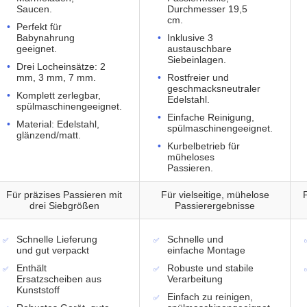
Saucen.
Durchmesser 19,5
cm.
Perfekt für
Babynahrung
Inklusive 3
geeignet.
austauschbare
Siebeinlagen.
Drei Locheinsätze: 2
mm, 3 mm, 7 mm.
Rostfreier und
geschmacksneutraler
Komplett zerlegbar,
Edelstahl.
spülmaschinengeeignet.
Einfache Reinigung,
Material: Edelstahl,
spülmaschinengeeignet.
glänzend/matt.
Kurbelbetrieb für
müheloses
Passieren.
Für präzises Passieren mit
Für vielseitige, mühelose
F
drei Siebgrößen
Passierergebnisse
Schnelle Lieferung
Schnelle und
und gut verpackt
einfache Montage
Enthält
Robuste und stabile
Ersatzscheiben aus
Verarbeitung
Kunststoff
Einfach zu reinigen,