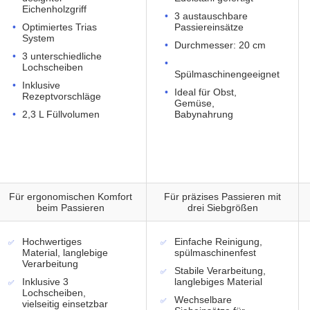
Eichenholzgriff
3 austauschbare
Optimiertes Trias
Passiereinsätze
System
Durchmesser: 20 cm
3 unterschiedliche
Lochscheiben
Spülmaschinengeeignet
Inklusive
Ideal für Obst,
Rezeptvorschläge
Gemüse,
2,3 L Füllvolumen
Babynahrung
Für ergonomischen Komfort
Für präzises Passieren mit
beim Passieren
drei Siebgrößen
Hochwertiges
Einfache Reinigung,
Material, langlebige
spülmaschinenfest
Verarbeitung
Stabile Verarbeitung,
Inklusive 3
langlebiges Material
Lochscheiben,
Wechselbare
vielseitig einsetzbar