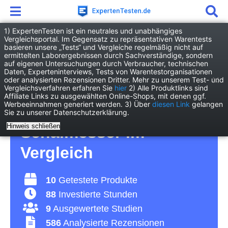
1) ExpertenTesten ist ein neutrales und unabhängiges
Vergleichsportal. Im Gegensatz zu repräsentativen Warentests
basieren unsere „Tests“ und Vergleiche regelmäßig nicht auf
Haushalt
Kücheninventar
ermittelten Laborergebnissen durch Sachverständige, sondern
Schälmesser
auf eigenen Untersuchungen durch Verbraucher, technischen
Daten, Experteninterviews, Tests von Warentestorganisationen
oder analysierten Rezensionen Dritter. Mehr zu unserem Test- und
Schälmesser Test 2026
Vergleichsverfahren erfahren Sie
hier
2) Alle Produktlinks sind
Affiliate Links zu ausgewählten Online-Shops, mit denen ggf.
Werbeeinnahmen generiert werden. 3) Über
diesen Link
gelangen
• Die 10 besten
Sie zu unserer Datenschutzerklärung.
Hinweis schließen
Schälmesser im
Vergleich
10
Getestete Produkte
88
Investierte Stunden
9
Ausgewertete Studien
586
Analysierte Rezensionen