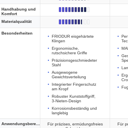
Handhabung und
Komfort
Materialqualität
Besonderheiten
FRIODUR eisgehärtete
Per
Klingen
Tec
Ergonomische,
MA
rutschsichere Griffe
Ges
Präzisionsgeschmiedeter
Spe
Stahl
Lan
Ausgewogene
Erg
Gewichtsverteilung
Cro
Integrierter Fingerschutz
Fug
am Kropf
Robuster Kunststoffgriff,
3-Nieten-Design
Korrosionsbeständig und
langlebig
Anwendungsbereich
Für präzises, ermüdungsfreies
Für p