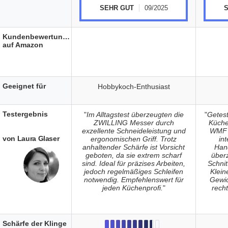
SEHR GUT
09/2025
Kundenbewertungen
auf Amazon
Geeignet für
Hobbykoch-Enthusiast
Testergebnis
"
Im Alltagstest überzeugten die
"
Getest
ZWILLING Messer durch
Küche
exzellente Schneideleistung und
WMF 
von Laura Glaser
ergonomischen Griff. Trotz
in
anhaltender Schärfe ist Vorsicht
Han
geboten, da sie extrem scharf
über
sind. Ideal für präzises Arbeiten,
Schnit
jedoch regelmäßiges Schleifen
Klein
notwendig. Empfehlenswert für
Gewic
jeden Küchenprofi.
"
recht
Schärfe der Klinge