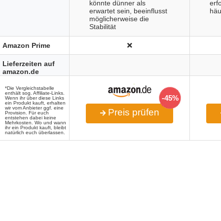
könnte dünner als
erf
erwartet sein, beeinflusst
häu
möglicherweise die
Stabilität
Amazon Prime
Lieferzeiten auf
amazon.de
*Die Vergleichstabelle
enthält sog. Affiliate-Links.
-45%
Wenn ihr über diese Links
ein Produkt kauft, erhalten
wir vom Anbieter ggf. eine
Preis prüfen
Provision. Für euch
entstehen dabei keine
Mehrkosten. Wo und wann
ihr ein Produkt kauft, bleibt
natürlich euch überlassen.