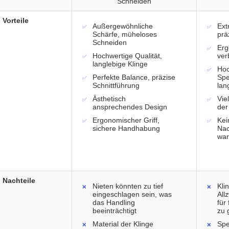
Schneiden
Vorteile
Außergewöhnliche
Ext
Schärfe, müheloses
prä
Schneiden
Erg
Hochwertige Qualität,
ver
langlebige Klinge
Hoc
Perfekte Balance, präzise
Spe
Schnittführung
lan
Ästhetisch
Vie
ansprechendes Design
der
Ergonomischer Griff,
Kei
sichere Handhabung
Nac
war
Nachteile
Nieten könnten zu tief
Kli
eingeschlagen sein, was
All
das Handling
für
beeinträchtigt
zu 
Material der Klinge
Spe