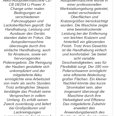
Akku-Autopoliermaschine CE-
Autopoliermaschine wurde in
CB 18/254 Li Power X-
einer professionellen
Change unter realen
Werkstattumgebung getestet,
Bedingungen an
wobei verschiedene
verschiedenen
Oberflächen und
Fahrzeugtypen und
Kratzergrößen berücksichtigt
Lackoberflächen geprüft. Die
wurden. Die Maschine zeigte
Handhabung, Leistung und
eine beeindruckende
Ausdauer des Geräts
Leistung bei der Entfernung
standen dabei im Fokus. Die
von leichten Kratzern und
Autopoliermaschine
hinterließ ein glänzendes
überzeugte durch ihre
Finish. Trotz ihres Gewichts
einfache Handhabung, auch
ist die Handhabung einfach
für Amateure, sowie ein
und komfortabel. Sie bietet
hervorragendes
acht variable
Polierergebnis. Die Reinigung
Geschwindigkeiten, was für
der Hauben gestaltete sich
Flexibilität sorgt. Der 180 mm
unkompliziert und der
Polierschwamm ermöglicht
mitgelieferte Akku
eine effiziente Abdeckung
ermöglichte eine Arbeitszeit
großer Flächen. Ein kleiner
von mehr als sechs Stunden.
Nachteil könnte das kurze
Trotz anfänglicher Skepsis
Stromkabel sein, aber
bestätigte das Produkt seine
insgesamt überzeugt die
Versprechen in vollem
Maschine durch ihre
Umfang. Es erfüllt seinen
Vielseitigkeit und Effizienz.
Zweck zuverlässig und liefert
Das mitgelieferte Zubehör
bei Großpolituren und
erweitert den
Lackreinigungen
Anwendungsbereich des