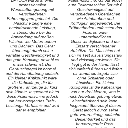
BATOCA wurde in einer
Poliermaschine, Ginour 900W
professionellen
auto Poliermaschine Set mit 6
Werkstattumgebung mit
Geschwindigkeit auf
verschiedenen
verschiedenen Oberflächen
Fahrzeugtypen getestet. Die
wie Autohauben und
Maschine zeigte eine
Kotflügeln angewendet. Die
beeindruckende Leistung,
Prüfmethoden umfassten das
insbesondere bei der
Polieren unter
Anwendung auf großen
unterschiedlichen
Flächen wie Motorhauben
Geschwindigkeiten und der
und Dächern. Das Gerät
Einsatz verschiedener
überzeugt durch seine
Aufsätze. Die Maschine hat
variable Geschwindigkeit und
sich im Test als leistungsstark
das gute Handling, obwohl es
und vielseitig erwiesen. Sie
etwas schwer ist. Der
liegt gut in der Hand, lässt
Geräuschpegel ist normal
sich einfach führen und liefert
und die Handhabung einfach.
einwandfreie Ergebnisse
Ein kleiner Kritikpunkt wäre
ohne Schlieren oder
die Kabellänge, die für
ähnliches. Ein kleiner
größere Fahrzeuge zu kurz
Kritikpunkt ist die Kabellänge
sein könnte. Insgesamt bietet
von nur drei Metern, was je
diese Poliermaschine jedoch
nach Arbeitsumgebung etwas
ein hervorragendes Preis-
einschränkend sein kann.
Leistungs-Verhältnis und wird
Insgesamt überzeugt dieses
daher empfohlen.
"
Gerät jedoch durch seine
gute Verarbeitung, einfache
Bedienbarkeit und das
hervorragende Preis-