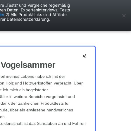
re „Tests“ und Vergleiche regelmäßig
en Daten, Experteninterviews, Tests
ken
Services
ier
2) Alle Produktlinks sind Affiliate
rer Datenschutzerklärung.
 Vogelsammer
eil meines Lebens habe ich mit der
on Holz und Holzwerkstoffen verbracht. Über
 ich mich als begeisterter
ftler in weitere Bereiche vorgetastet und
 dank der zahlreichen Produkttests für
n.de, über ein erwiesene handwerliches
en.
eidenschaft ist das Schrauben an und Fahren
.