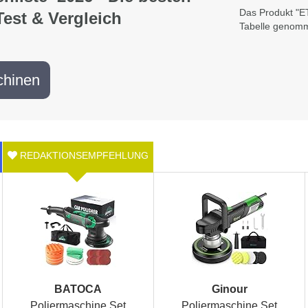
Das Produkt "‎
est & Vergleich
Tabelle genomm
chinen
BATOCA
Ginour
Poliermaschine Set
Poliermaschine Set