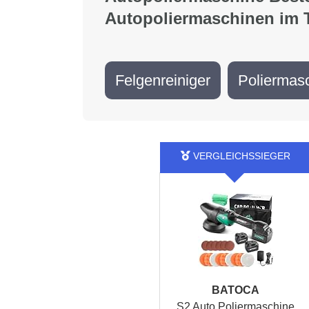
Autopoliermaschinen im T
Felgenreiniger
Poliermas
BATOCA
S2 Auto Poliermaschine