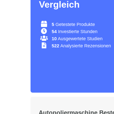
Vergleich
5
Getestete Produkte
54
Investierte Stunden
10
Ausgewertete Studien
522
Analysierte Rezensionen
Autopoliermaschine Beste