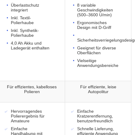
Überlastschutz
8 variable
integriert
Geschwindigkeiten
(500–3600 U/min)
Inkl. Textil-
Polierhaube
Ergonomisches
Design mit D-Griff
Inkl. Synthetik-
Polierhaube
Sicherheitsverriegelungsdesig
4,0 Ah Akku und
Ladegerät enthalten
Geeignet für diverse
Oberflächen
Vielseitige
Anwendungsbereiche
Für effizientes, kabelloses
Für effiziente, leise
Polieren
Autopolitur
Hervorragendes
Einfache
Polierergebnis für
Kratzerentfernung,
Amateure
benutzerfreundlich
Einfache
Schnelle Lieferung,
Handhabung mit
effiziente Anwendung