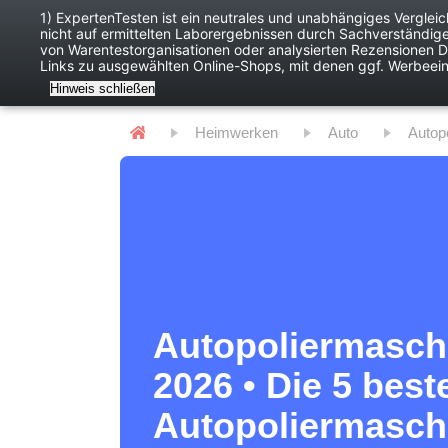
1) ExpertenTesten ist ein neutrales und unabhängiges Verglei
nicht auf ermittelten Laborergebnissen durch Sachverständig
Baby
Digitales
von Warentestorganisationen oder analysierten Rezensionen Dr
Links zu ausgewählten Online-Shops, mit denen ggf. Werbeei
Hinweis schließen
Heimwerken
Auto
Auto
Autopoliermasch
2026 • Die 5 best
Autopoliermasch