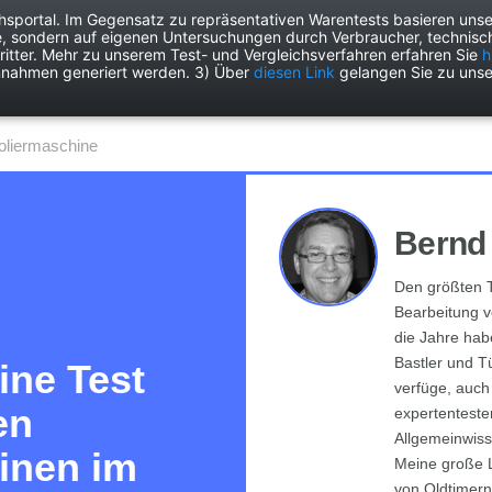
chsportal. Im Gegensatz zu repräsentativen Warentests basieren unse
e, sondern auf eigenen Untersuchungen durch Verbraucher, technisch
Drogerie
Elektronik
Freizeit
Garten
Haushalt
Heimwer
itter. Mehr zu unserem Test- und Vergleichsverfahren erfahren Sie
h
nnahmen generiert werden. 3) Über
diesen Link
gelangen Sie zu unse
poliermaschine
Bernd
Den größten T
Bearbeitung v
die Jahre habe
Bastler und Tü
ine Test
verfüge, auch
en
expertenteste
Allgemeinwiss
inen im
Meine große L
von Oldtimern