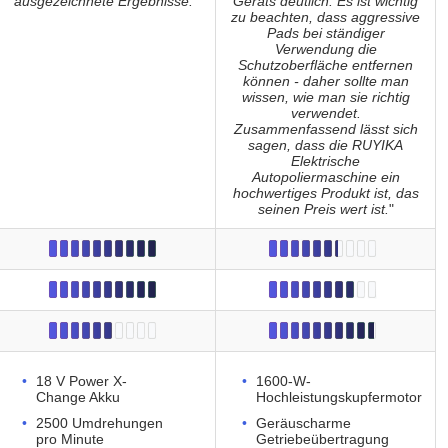
ausgezeichnete Ergebnisse.
"
Geräts deutlich. Es ist wichtig
zu beachten, dass aggressive
Pads bei ständiger
Verwendung die
Schutzoberfläche entfernen
können - daher sollte man
wissen, wie man sie richtig
verwendet.
Zusammenfassend lässt sich
sagen, dass die RUYIKA
Elektrische
Autopoliermaschine ein
hochwertiges Produkt ist, das
seinen Preis wert ist.
"
18 V Power X-
1600-W-
Change Akku
Hochleistungskupfermotor
2500 Umdrehungen
Geräuscharme
pro Minute
Getriebeübertragung