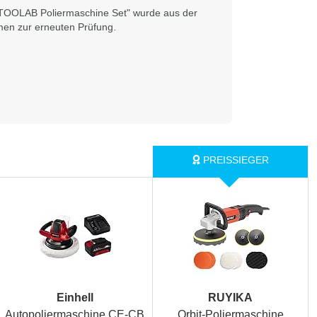
ETOOLAB Poliermaschine Set" wurde aus der
en zur erneuten Prüfung.
Einhell
RUYIKA
Autopoliermaschine CE-CB
Orbit-Poliermaschine