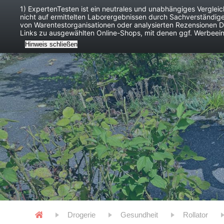
1) ExpertenTesten ist ein neutrales und unabhängiges Verglei
nicht auf ermittelten Laborergebnissen durch Sachverständig
Baby
Digitales
von Warentestorganisationen oder analysierten Rezensionen Dr
Links zu ausgewählten Online-Shops, mit denen ggf. Werbeei
Hinweis schließen
Drogerie
Gesundheit
Rollator