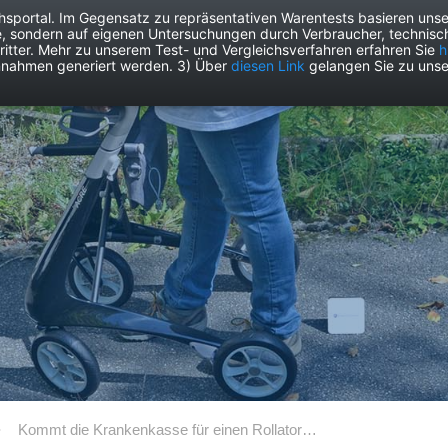
chsportal. Im Gegensatz zu repräsentativen Warentests basieren unse
e, sondern auf eigenen Untersuchungen durch Verbraucher, technisch
Drogerie
Elektronik
Freizeit
Garten
Haushalt
Heimwer
itter. Mehr zu unserem Test- und Vergleichsverfahren erfahren Sie
h
nnahmen generiert werden. 3) Über
diesen Link
gelangen Sie zu unse
Kommt die Krankenkasse für einen Rollator auf?