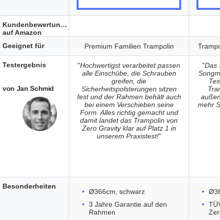
Kundenbewertungen
auf Amazon
Geeignet für
Premium Familien Trampolin
Trampo
Testergebnis
"
Hochwertigst verarbeitet passen
"
Das 
alle Einschübe, die Schrauben
Songmi
greifen, die
Tes
von Jan Schmid
Sicherheitspolsterungen sitzen
Tra
fest und der Rahmen behält auch
außen
bei einem Verschieben seine
mehr S
Form. Alles richtig gemacht und
damit landet das Trampolin von
Zero Gravity klar auf Platz 1 in
unserem Praxistest!
"
Besonderheiten
Ø366cm, schwarz
Ø36
3 Jahre Garantie auf den
TÜV
Rahmen
Zert