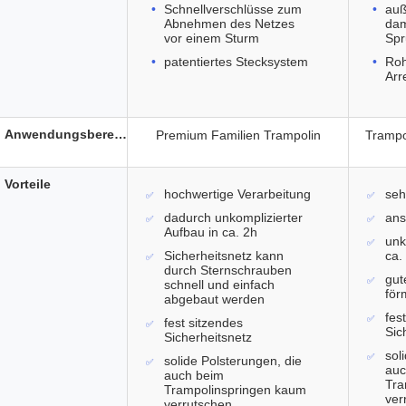
Schnellverschlüsse zum
auß
Abnehmen des Netzes
dam
vor einem Sturm
Spr
patentiertes Stecksystem
Roh
Arr
Anwendungsbereich
Premium Familien Trampolin
Trampo
Vorteile
hochwertige Verarbeitung
seh
dadurch unkomplizierter
ans
Aufbau in ca. 2h
unk
Sicherheitsnetz kann
ca.
durch Sternschrauben
gut
schnell und einfach
för
abgebaut werden
fes
fest sitzendes
Sic
Sicherheitsnetz
sol
solide Polsterungen, die
auc
auch beim
Tra
Trampolinspringen kaum
ver
verrutschen