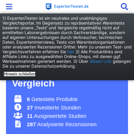
1) ExpertenTesten ist ein neutrales und unabhängiges
Vergleichsportal. Im Gegensatz zu repräsentativen Warentests
basieren unsere „Tests“ und Vergleiche regelmäßig nicht auf
Freizeit
Hobby
366cm Trampolin
ermittelten Laborergebnissen durch Sachverständige, sondern
auf eigenen Untersuchungen durch Verbraucher, technischen
Daten, Experteninterviews, Tests von Warentestorganisationen
366cm Trampolin Test
oder analysierten Rezensionen Dritter. Mehr zu unserem Test- und
Vergleichsverfahren erfahren Sie
hier
2) Alle Produktlinks sind
Affiliate Links zu ausgewählten Online-Shops, mit denen ggf.
2026 • Die 6 besten
Werbeeinnahmen generiert werden. 3) Über
diesen Link
gelangen
Sie zu unserer Datenschutzerklärung.
366cm Trampoline im
Hinweis schließen
Vergleich
6
Getestete Produkte
27
Investierte Stunden
11
Ausgewertete Studien
287
Analysierte Rezensionen