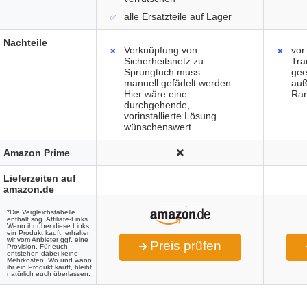
alle Ersatzteile auf Lager
Nachteile
Verknüpfung von
vor
Sicherheitsnetz zu
Tra
Sprungtuch muss
gee
manuell gefädelt werden.
auß
Hier wäre eine
Ran
durchgehende,
vorinstallierte Lösung
wünschenswert
Amazon Prime
Lieferzeiten auf
amazon.de
*Die Vergleichstabelle
enthält sog. Affiliate-Links.
Wenn ihr über diese Links
ein Produkt kauft, erhalten
wir vom Anbieter ggf. eine
Preis prüfen
Provision. Für euch
entstehen dabei keine
Mehrkosten. Wo und wann
ihr ein Produkt kauft, bleibt
natürlich euch überlassen.