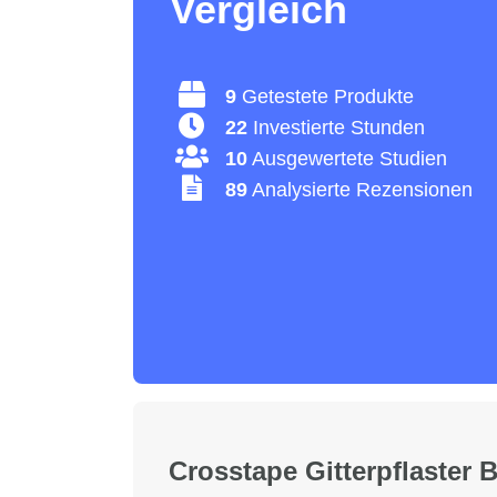
Vergleich
9
Getestete Produkte
22
Investierte Stunden
10
Ausgewertete Studien
89
Analysierte Rezensionen
Crosstape Gitterpflaster 