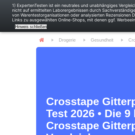
1) ExpertenTesten ist ein neutrales und unabhängiges Verglei
nicht auf ermittelten Laborergebnissen durch Sachverständig
Baby
Digitales
von Warentestorganisationen oder analysierten Rezensionen Dr
Links zu ausgewählten Online-Shops, mit denen ggf. Werbeei
Hinweis schließen
Drogerie
Gesundheit
C
Crosstape Gitterp
Test 2026 • Die 9
Crosstape Gitterp