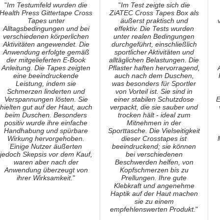
"
Im Testumfeld wurden die
"
Im Test zeigte sich die
Health Press Gittertape Cross
ZiATEC Cross Tapes Box als
Tapes unter
äußerst praktisch und
Alltagsbedingungen und bei
effektiv. Die Tests wurden
verschiedenen körperlichen
unter realen Bedingungen
Aktivitäten angewendet. Die
durchgeführt, einschließlich
Anwendung erfolgte gemäß
sportlicher Aktivitäten und
der mitgelieferten E-Book
alltäglichen Belastungen. Die
Anleitung. Die Tapes zeigten
Pflaster haften hervorragend,
eine beeindruckende
auch nach dem Duschen,
Leistung, indem sie
was besonders für Sportler
Schmerzen linderten und
von Vorteil ist. Sie sind in
Verspannungen lösten. Sie
einer stabilen Schutzdose
E
hielten gut auf der Haut, auch
verpackt, die sie sauber und
beim Duschen. Besonders
trocken hält - ideal zum
positiv wurde ihre einfache
Mitnehmen in der
Handhabung und spürbare
Sporttasche. Die Vielseitigkeit
Wirkung hervorgehoben.
dieser Crosstapes ist
Einige Nutzer äußerten
beeindruckend; sie können
jedoch Skepsis vor dem Kauf,
bei verschiedenen
waren aber nach der
Beschwerden helfen, von
Anwendung überzeugt von
Kopfschmerzen bis zu
ihrer Wirksamkeit.
"
Prellungen. Ihre gute
Klebkraft und angenehme
Haptik auf der Haut machen
sie zu einem
empfehlenswerten Produkt.
"