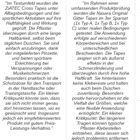
"
Im Testumfeld wurden die
"
Im Rahmen einer
ZiATEC Cross Tapes unter
umfassenden Produktprüfung
Alltagsbedingungen und bei
wurden die Nasara Original
sportlichen Aktivitäten auf ihre
Gitter Tapes im 3er Sparset
Haftfähigkeit und Wirkung
(1x Typ A, 1x Typ B, 1x Typ
geprüft. Die Pflaster
C) unter realen Bedingungen
überzeugen durch eine lange
getestet. Die Anwendung
Haltbarkeit, selbst beim
erfolgte auf verschiedenen
täglichen Duschen. Sie sind
Körperbereichen und bei
einfach anzubringen, dank
unterschiedlichen
der mitgelieferten Pinzette,
Beschwerden. Die Tapes
und bieten spürbare
zeigten sich als äußerst
Erleichterung bei
effektiv in der
Verspannungen oder
Schmerzlinderung und
Muskelschmerzen.
überzeugten durch ihre hohe
Besonders praktisch ist die
Haftkraft. Sie hinterlassen
Schutzdose für den Transport
keine Klebereste und halten
in der Handtasche oder
auch beim Duschen
Trainingstasche. Ein kleiner
zuverlässig. Besonders
Kritikpunkt könnte sein, dass
positiv hervorzuheben ist die
sie sich nicht immer genau
Vielfalt der Größen, welche
dort hinsetzen lassen, wo es
eine flexible Anwendung
gewünscht wird. Insgesamt
ermöglicht. Ein kleiner
jedoch ein empfehlenswertes
Kritikpunkt: Bei längerem
Produkt mit gutem Preis-
Tragen können typische
Leistungs-Verhältnis.
"
Pflaster-Klebestellen
entstehen, diese lassen sich
jedoch problemlos entfernen.