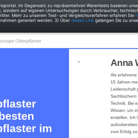
chsportal. Im Gegensatz zu repräsentativen Warentests basieren unse
e, sondern auf eigenen Untersuchungen durch Verbraucher, technisch
Drogerie
Elektronik
Freizeit
Garten
Haushalt
Heimwer
itter. Mehr zu unserem Test- und Vergleichsverfahren erfahren Sie
h
nnahmen generiert werden. 3) Über
diesen Link
gelangen Sie zu unse
rosstape Gitterpflaster
Anna 
Als erfahrene 
15 Jahren mein
Leidenschaft 
Sachbüchern 
flaster
Technik. Bei 
Wissen, um in
 besten
erstellen. Ic
flaster im
aufzubereite
zum Erfolg zu