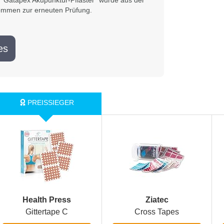
"‎Gatapex Akupunktur-Pflaster" wurde aus der
ommen zur erneuten Prüfung.
es
‎Health Press
Ziatec
Gittertape C
Cross Tapes