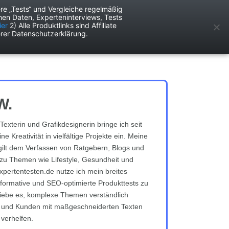
re „Tests“ und Vergleiche regelmäßig
en Daten, Experteninterviews, Tests
ken
Services
ier
2) Alle Produktlinks sind Affiliate
rer Datenschutzerklärung.
W.
Texterin und Grafikdesignerin bringe ich seit
e Kreativität in vielfältige Projekte ein. Meine
gilt dem Verfassen von Ratgebern, Blogs und
zu Themen wie Lifestyle, Gesundheit und
expertentesten.de nutze ich mein breites
formative und SEO-optimierte Produkttests zu
h liebe es, komplexe Themen verständlich
n und Kunden mit maßgeschneiderten Texten
 verhelfen.