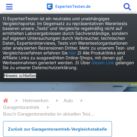
1) ExpertenTesten ist ein neutrales und unabhängiges
Vergleichsportal. Im Gegensatz zu repräsentativen Warentests
basieren unsere „Tests“ und Vergleiche regelmäßig nicht auf
ermittelten Laborergebnissen durch Sachverständige, sondern
auf eigenen Untersuchungen durch Verbraucher, technischen
Daten, Experteninterviews, Tests von Warentestorganisationen
oder analysierten Rezensionen Dritter. Mehr zu unserem Test- und
Vergleichsverfahren erfahren Sie
hier
2) Alle Produktlinks sind
Affiliate Links zu ausgewählten Online-Shops, mit denen ggf.
Werbeeinnahmen generiert werden. 3) Über
diesen Link
gelangen
Sie zu unserer Datenschutzerklärung.
Hinweis schließen
Heimwerken
Auto
Garagentorantrieb
Bosch Garagentorantriebe im aktuellen Test - Alle Vor- und Nachteile
Zurück zur Garagentorantrieb-Vergleichstabelle