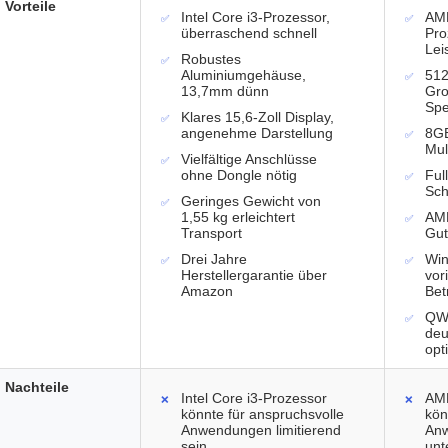
Vorteile
Intel Core i3-Prozessor,
AM
überraschend schnell
Pro
Lei
Robustes
Aluminiumgehäuse,
512
13,7mm dünn
Gro
Spe
Klares 15,6-Zoll Display,
angenehme Darstellung
8GB
Mul
Vielfältige Anschlüsse
ohne Dongle nötig
Ful
Sch
Geringes Gewicht von
1,55 kg erleichtert
AMD
Transport
Gut
Drei Jahre
Wi
Herstellergarantie über
vori
Amazon
Bet
QWE
deu
opt
Nachteile
Intel Core i3-Prozessor
AM
könnte für anspruchsvolle
kön
Anwendungen limitierend
An
sein
unt