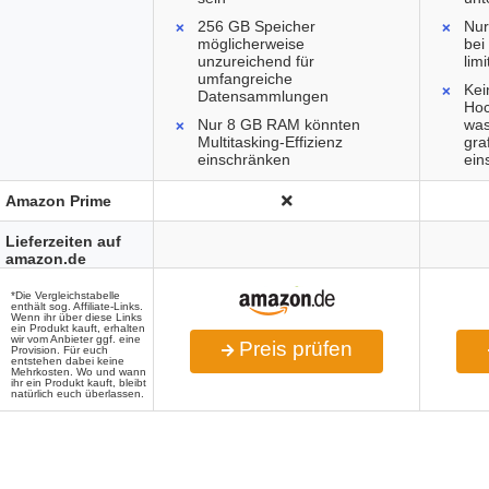
256 GB Speicher
Nu
möglicherweise
bei
unzureichend für
lim
umfangreiche
Kei
Datensammlungen
Hoc
Nur 8 GB RAM könnten
was
Multitasking-Effizienz
gra
einschränken
ein
Amazon Prime
Lieferzeiten auf
amazon.de
*Die Vergleichstabelle
enthält sog. Affiliate-Links.
Wenn ihr über diese Links
ein Produkt kauft, erhalten
wir vom Anbieter ggf. eine
Preis prüfen
Provision. Für euch
entstehen dabei keine
Mehrkosten. Wo und wann
ihr ein Produkt kauft, bleibt
natürlich euch überlassen.