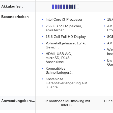
Akkulaufzeit
Besonderheiten
Intel Core i3-Prozessor
15,
256 GB SSD-Speicher,
AM
erweiterbar
Pro
15,6-Zoll Full-HD-Display
8G
Vollmetallgehäuse, 1,7 kg
AMD
Gewicht
Wi
HDMI, USB-A/C,
inst
microSD, RJ45
Bis
Anschlüsse
Gar
Kompatibles
Schnellladegerät
Kostenlose
Garantieverlängerung auf
3 Jahre
Anwendungsbereich
Für nahtloses Multitasking mit
Für e
Intel i3