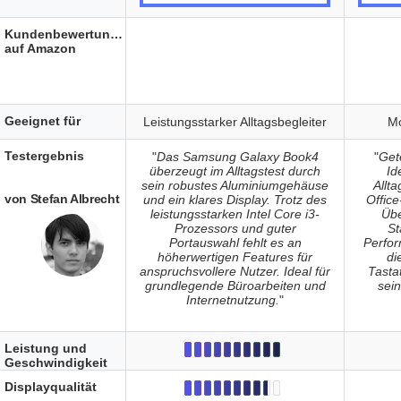
Kundenbewertungen
auf Amazon
Geeignet für
Leistungsstarker Alltagsbegleiter
Mo
Testergebnis
"
Das Samsung Galaxy Book4
"
Get
überzeugt im Alltagstest durch
Id
sein robustes Aluminiumgehäuse
Allt
von Stefan Albrecht
und ein klares Display. Trotz des
Office
leistungsstarken Intel Core i3-
Übe
Prozessors und guter
St
Portauswahl fehlt es an
Perfor
höherwertigen Features für
di
anspruchsvollere Nutzer. Ideal für
Tasta
grundlegende Büroarbeiten und
sein
Internetnutzung.
"
Leistung und
Geschwindigkeit
Displayqualität