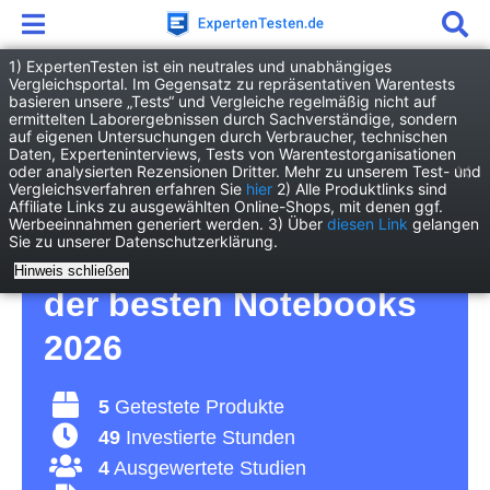
1) ExpertenTesten ist ein neutrales und unabhängiges
Vergleichsportal. Im Gegensatz zu repräsentativen Warentests
basieren unsere „Tests“ und Vergleiche regelmäßig nicht auf
Elektronik
Computer
Notebook
ermittelten Laborergebnissen durch Sachverständige, sondern
auf eigenen Untersuchungen durch Verbraucher, technischen
Daten, Experteninterviews, Tests von Warentestorganisationen
Notebook Test – für das
oder analysierten Rezensionen Dritter. Mehr zu unserem Test- und
Vergleichsverfahren erfahren Sie
hier
2) Alle Produktlinks sind
Affiliate Links zu ausgewählten Online-Shops, mit denen ggf.
mobile Internet von
Werbeeinnahmen generiert werden. 3) Über
diesen Link
gelangen
Sie zu unserer Datenschutzerklärung.
unterwegs – Vergleich
Hinweis schließen
der besten Notebooks
2026
5
Getestete Produkte
49
Investierte Stunden
4
Ausgewertete Studien