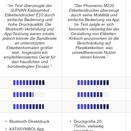
"
Im Test überzeugte der
"
Der Phomemo M220
SUPVAN Katasymbol
Etikettendrucker überzeugt
Etikettendrucker E10 durch
durch seine Mobilität und
einfache Bedienung und
einfache Bedienung via App.
hohe Druckqualität. Die
Im Test zeigte er sich
Bluetooth-Verbindung und
besonders vielseitig bei der
App-Nutzung waren intuitiv,
Gestaltung von Etiketten.
jedoch könnte die Bandbreite
Kritisch anzumerken ist die
an unterstützten
Beschränkung auf
Etikettenformaten größer
Plastiketiketten, was
sein. Insgesamt ein
umweltbewusste Nutzer
empfehlenswertes Gerät für
stören könnte.
"
den häuslichen und
bürobedingten Einsatz.
"
Bluetooth-Direktdruck
Druckgröße 20-
75mm, vielseitig
KATASYMBOL App
einsetzbar.