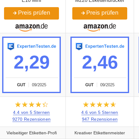
E10 Mini
M220 Etikettendrucker
Preis prüfen
Preis prüfen
2,29
2,46
GUT
09/2025
GUT
09/2025
★★★★★
☆☆☆☆☆
★★★★★
☆☆☆☆☆
4.4 von 5 Sternen
4.6 von 5 Sternen
9270 Rezensionen
947 Rezensionen
Vielseitiger Etiketten-Profi
Kreativer Etikettenmeister