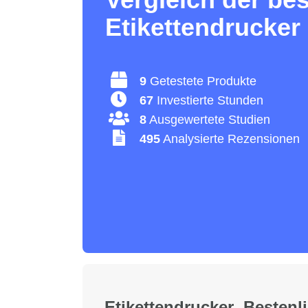
Etikettendrucker
9
Getestete Produkte
67
Investierte Stunden
8
Ausgewertete Studien
495
Analysierte Rezensionen
Etikettendrucker Bestenli