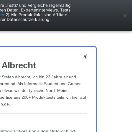
re „Tests“ und Vergleiche regelmäßig
en Daten, Experteninterviews, Tests
ken
Services
ier
2) Alle Produktlinks sind Affiliate
rer Datenschutzerklärung.
 Albrecht
Stefan Albrecht, ich bin 23 Jahre alt und
rtmund. Als Informatik Student und Gamer
so etwas wie der typische Nerd. Meine
ertise aus 200+ Produkttests teile ich hier auf
n.de.
kettendruckers kann den Unterschied