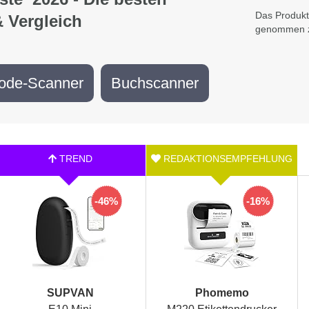
Das Produkt
& Vergleich
genommen z
ode-Scanner
Buchscanner
-46%
-16%
SUPVAN
Phomemo