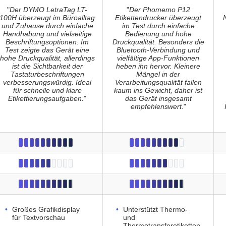
"
Der DYMO LetraTag LT-
"
Der Phomemo P12
100H überzeugt im Büroalltag
Etikettendrucker überzeugt
und Zuhause durch einfache
im Test durch einfache
Handhabung und vielseitige
Bedienung und hohe
Beschriftungsoptionen. Im
Druckqualität. Besonders die
Test zeigte das Gerät eine
Bluetooth-Verbindung und
hohe Druckqualität, allerdings
vielfältige App-Funktionen
ist die Sichtbarkeit der
heben ihn hervor. Kleinere
Tastaturbeschriftungen
Mängel in der
verbesserungswürdig. Ideal
Verarbeitungsqualität fallen
für schnelle und klare
kaum ins Gewicht, daher ist
Etikettierungsaufgaben.
"
das Gerät insgesamt
empfehlenswert.
"
Großes Grafikdisplay
Unterstützt Thermo-
für Textvorschau
und
Thermotransferetiketten