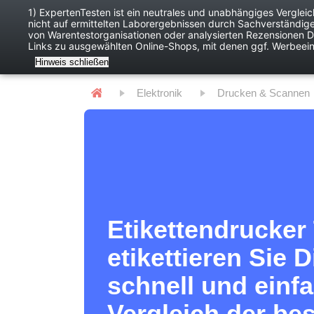
1) ExpertenTesten ist ein neutrales und unabhängiges Verglei
nicht auf ermittelten Laborergebnissen durch Sachverständig
Baby
Digitales
von Warentestorganisationen oder analysierten Rezensionen Dr
Links zu ausgewählten Online-Shops, mit denen ggf. Werbeei
Hinweis schließen
Elektronik
Drucken & Scannen
Etikettendrucker 
etikettieren Sie 
schnell und einf
Vergleich der be