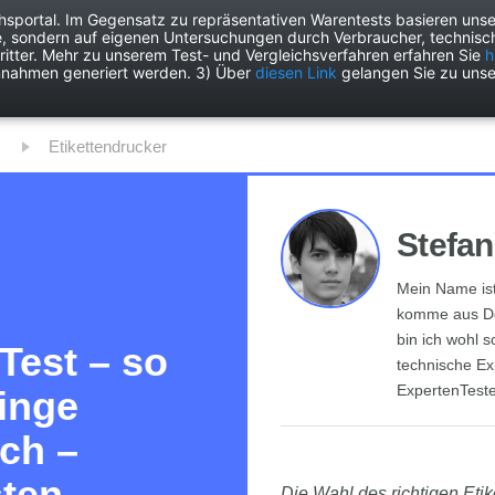
chsportal. Im Gegensatz zu repräsentativen Warentests basieren unse
e, sondern auf eigenen Untersuchungen durch Verbraucher, technisch
Drogerie
Elektronik
Freizeit
Garten
Haushalt
Heimwer
itter. Mehr zu unserem Test- und Vergleichsverfahren erfahren Sie
h
nnahmen generiert werden. 3) Über
diesen Link
gelangen Sie zu unse
Etikettendrucker
Stefan
Mein Name ist 
komme aus Do
bin ich wohl 
Test – so
technische Exp
ExpertenTeste
Dinge
ach –
sten
Die Wahl des richtigen Eti