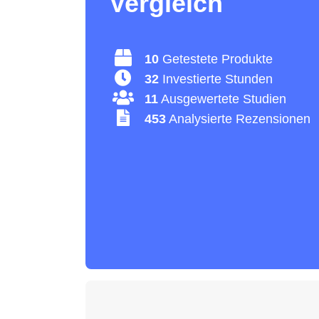
Vergleich
10
Getestete Produkte
32
Investierte Stunden
11
Ausgewertete Studien
453
Analysierte Rezensionen