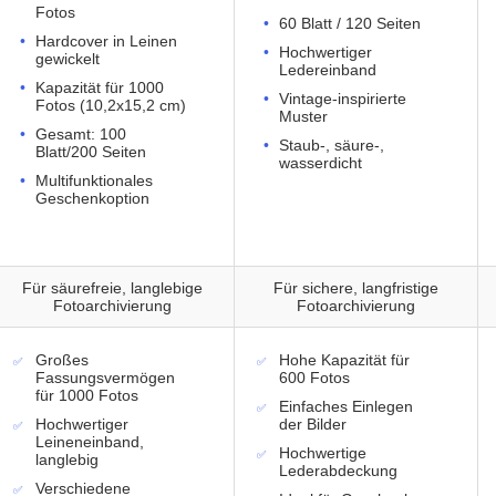
Fotos
60 Blatt / 120 Seiten
Hardcover in Leinen
Hochwertiger
gewickelt
Ledereinband
Kapazität für 1000
Vintage-inspirierte
Fotos (10,2x15,2 cm)
Muster
Gesamt: 100
Staub-, säure-,
Blatt/200 Seiten
wasserdicht
Multifunktionales
Geschenkoption
Für säurefreie, langlebige
Für sichere, langfristige
Fotoarchivierung
Fotoarchivierung
Großes
Hohe Kapazität für
Fassungsvermögen
600 Fotos
für 1000 Fotos
Einfaches Einlegen
Hochwertiger
der Bilder
Leineneinband,
Hochwertige
langlebig
Lederabdeckung
Verschiedene