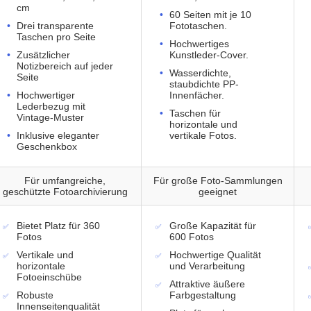
cm
60 Seiten mit je 10
Drei transparente
Fototaschen.
Taschen pro Seite
Hochwertiges
Zusätzlicher
Kunstleder-Cover.
Notizbereich auf jeder
Wasserdichte,
Seite
staubdichte PP-
Hochwertiger
Innenfächer.
Lederbezug mit
Taschen für
Vintage-Muster
horizontale und
Inklusive eleganter
vertikale Fotos.
Geschenkbox
Für umfangreiche,
Für große Foto-Sammlungen
geschützte Fotoarchivierung
geeignet
Bietet Platz für 360
Große Kapazität für
Fotos
600 Fotos
Vertikale und
Hochwertige Qualität
horizontale
und Verarbeitung
Fotoeinschübe
Attraktive äußere
Robuste
Farbgestaltung
Innenseitenqualität