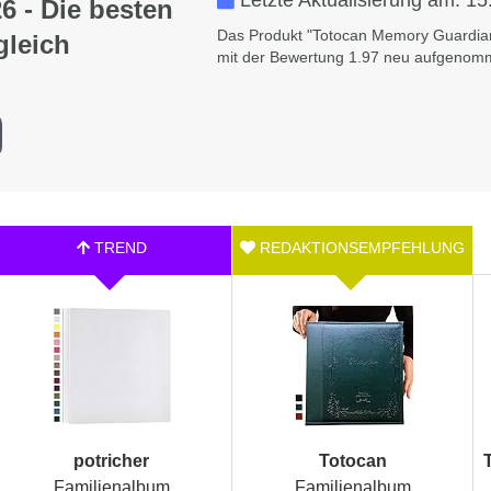
Letzte Aktualisierung am:
15
6 - Die besten
Das Produkt "Totocan Memory Guardian
gleich
mit der Bewertung 1.97 neu aufgenomme
potricher
Totocan
Familienalbum
Familienalbum