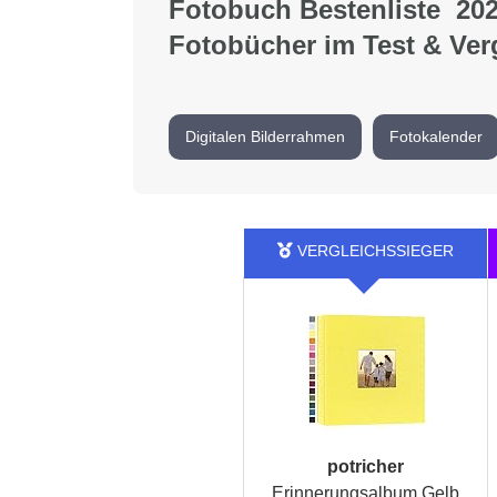
Fotobuch Bestenliste 202
Fotobücher im Test & Ver
Digitalen Bilderrahmen
Fotokalender
potricher
Erinnerungsalbum Gelb