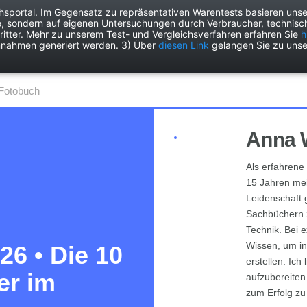
chsportal. Im Gegensatz zu repräsentativen Warentests basieren unse
e, sondern auf eigenen Untersuchungen durch Verbraucher, technisch
Drogerie
Elektronik
Freizeit
Garten
Haushalt
Heimwer
itter. Mehr zu unserem Test- und Vergleichsverfahren erfahren Sie
h
nnahmen generiert werden. 3) Über
diesen Link
gelangen Sie zu unse
Fotobuch
Anna 
Als erfahrene 
15 Jahren mein
Leidenschaft 
Sachbüchern 
Technik. Bei 
Wissen, um in
26 • Die 10
erstellen. Ic
er im
aufzubereite
zum Erfolg zu