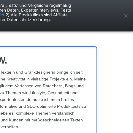
re „Tests“ und Vergleiche regelmäßig
en Daten, Experteninterviews, Tests
ken
Services
ier
2) Alle Produktlinks sind Affiliate
rer Datenschutzerklärung.
W.
Texterin und Grafikdesignerin bringe ich seit
e Kreativität in vielfältige Projekte ein. Meine
gilt dem Verfassen von Ratgebern, Blogs und
zu Themen wie Lifestyle, Gesundheit und
expertentesten.de nutze ich mein breites
formative und SEO-optimierte Produkttests zu
h liebe es, komplexe Themen verständlich
n und Kunden mit maßgeschneiderten Texten
 verhelfen.