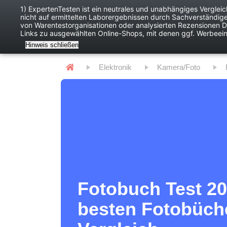
1) ExpertenTesten ist ein neutrales und unabhängiges Verglei
nicht auf ermittelten Laborergebnissen durch Sachverständig
Baby
Digitales
von Warentestorganisationen oder analysierten Rezensionen Dr
Links zu ausgewählten Online-Shops, mit denen ggf. Werbeei
Hinweis schließen
Elektronik
Kamera/Foto
Fotobuch Test 20
besten Fotobüch