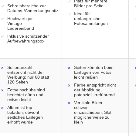
Platz für mehrere
Schreibbereiche zur
Bilder pro Seite
Datums-/Anmerkungsnotiz
Ideal für
Hochwertiger
umfangreiche
Vintage-
Fotosammlungen
Ledereinband
Inklusive schützender
Aufbewahrungsbox
Seitenanzahl
Seiten könnten beim
entspricht nicht der
Einfügen von Fotos
Werbung; nur 60 statt
leicht reißen
120 Seiten
Farbe entspricht nicht
Fotoeinschübe sind
der Abbildung,
berichtet dünn und
potenziell irreführend
reißen leicht
Vertikale Bilder
Album ist top-
schwer
beladen, obwohl
einzuschieben, Slot
seitliches Einlegen
möglicherweise zu
erhofft wurde
klein