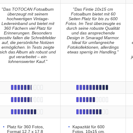
"
Das TOTOCAN Fotoalbum
"
Das Fintie 10x15 cm
überzeugt mit seinem
Fotoalbum bietet mit 60
hochwertigen Vintage-
Seiten Platz für bis zu 600
Ledereinband und bietet mit
Fotos. Im Test überzeugte es
360 Fächern viel Platz für
durch seine robuste Qualität
Erinnerungen. Besonders
und das ansprechende
positiv fallen die Schreibfelder
Design in Smaragd Marmor.
auf, die persönliche Notizen
Ideal für umfangreiche
ermöglichen. In Tests zeigte
Fotokollektionen, allerdings
sich das Album als robust und
etwas sperrig im Handling.
"
gut verarbeitet – ein
j
lohnenswerter Kauf.
"
Platz für 360 Fotos,
Kapazität für 600
Format 12,7 x 17,8
Fotos, 10x15 cm.