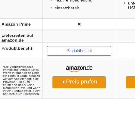
inkl. Fernbedienung
unt
einsatzbereit
USB
Amazon Prime
Lieferzeiten auf
amazon.de
Produktbericht
Produktbericht
*Die Vergleichstabelle
enthält sog. Affiliate-Links.
Wenn ihr über diese Links
ein Produkt kauft, erhalten
wir vom Anbieter ggf. eine
Preis prüfen
Provision. Für euch
entstehen dabei keine
Mehrkosten. Wo und wann
ihr ein Produkt kauft, bleibt
natürlich euch überlassen.