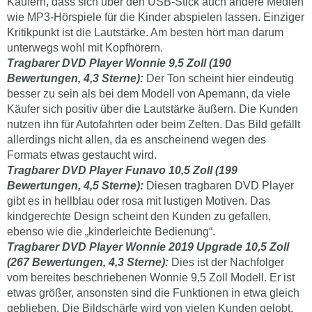
Käufern, dass sich über den USB-Stick auch andere Medien
wie MP3-Hörspiele für die Kinder abspielen lassen. Einziger
Kritikpunkt ist die Lautstärke. Am besten hört man darum
unterwegs wohl mit Kopfhörern.
Tragbarer DVD Player Wonnie 9,5 Zoll (190
Bewertungen, 4,3 Sterne):
Der Ton scheint hier eindeutig
besser zu sein als bei dem Modell von Apemann, da viele
Käufer sich positiv über die Lautstärke äußern. Die Kunden
nutzen ihn für Autofahrten oder beim Zelten. Das Bild gefällt
allerdings nicht allen, da es anscheinend wegen des
Formats etwas gestaucht wird.
Tragbarer DVD Player Funavo 10,5 Zoll (199
Bewertungen, 4,5 Sterne):
Diesen tragbaren DVD Player
gibt es in hellblau oder rosa mit lustigen Motiven. Das
kindgerechte Design scheint den Kunden zu gefallen,
ebenso wie die „kinderleichte Bedienung“.
Tragbarer DVD Player Wonnie 2019 Upgrade 10,5 Zoll
(267 Bewertungen, 4,3 Sterne):
Dies ist der Nachfolger
vom bereites beschriebenen Wonnie 9,5 Zoll Modell. Er ist
etwas größer, ansonsten sind die Funktionen in etwa gleich
geblieben. Die Bildschärfe wird von vielen Kunden gelobt.