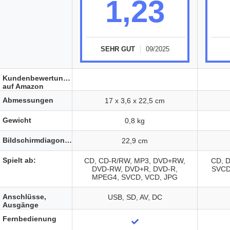
1,23
SEHR GUT
09/2025
Kundenbewertungen
auf Amazon
Abmessungen
17 x 3,6 x 22,5 cm
Gewicht
0,8 kg
Bildschirmdiagonale
22,9 cm
Spielt ab:
CD, CD-R/RW, MP3, DVD+RW,
CD, 
DVD-RW, DVD+R, DVD-R,
SVCD
MPEG4, SVCD, VCD, JPG
Anschlüsse,
USB, SD, AV, DC
Ausgänge
Fernbedienung