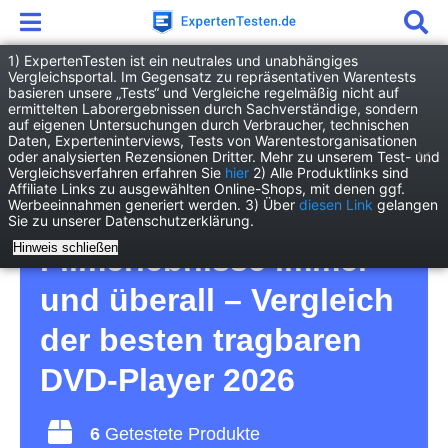
1) ExpertenTesten ist ein neutrales und unabhängiges
Vergleichsportal. Im Gegensatz zu repräsentativen Warentests
basieren unsere „Tests“ und Vergleiche regelmäßig nicht auf
Elektronik
TV/Heimkino
ermittelten Laborergebnissen durch Sachverständige, sondern
Tragbare DVD-Player
auf eigenen Untersuchungen durch Verbraucher, technischen
Daten, Experteninterviews, Tests von Warentestorganisationen
oder analysierten Rezensionen Dritter. Mehr zu unserem Test- und
Tragbare DVD-Player
Vergleichsverfahren erfahren Sie
hier
2) Alle Produktlinks sind
Affiliate Links zu ausgewählten Online-Shops, mit denen ggf.
Werbeeinnahmen generiert werden. 3) Über
diesen Link
gelangen
Test – für
Sie zu unserer Datenschutzerklärung.
Hinweis schließen
Filmerlebnisse immer
und überall – Vergleich
der besten tragbaren
DVD-Player 2026
6
Getestete Produkte