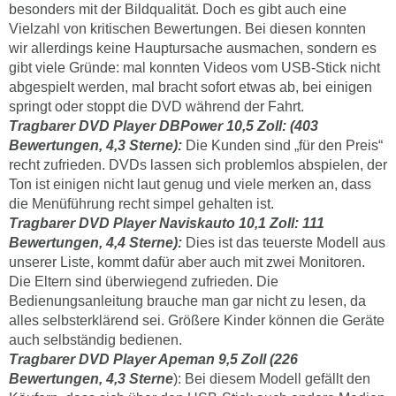
besonders mit der Bildqualität. Doch es gibt auch eine
Vielzahl von kritischen Bewertungen. Bei diesen konnten
wir allerdings keine Hauptursache ausmachen, sondern es
gibt viele Gründe: mal konnten Videos vom USB-Stick nicht
abgespielt werden, mal bracht sofort etwas ab, bei einigen
springt oder stoppt die DVD während der Fahrt.
Tragbarer DVD Player DBPower 10,5 Zoll: (403
Bewertungen, 4,3 Sterne):
Die Kunden sind „für den Preis“
recht zufrieden. DVDs lassen sich problemlos abspielen, der
Ton ist einigen nicht laut genug und viele merken an, dass
die Menüführung recht simpel gehalten ist.
Tragbarer DVD Player Naviskauto 10,1 Zoll: 111
Bewertungen, 4,4 Sterne):
Dies ist das teuerste Modell aus
unserer Liste, kommt dafür aber auch mit zwei Monitoren.
Die Eltern sind überwiegend zufrieden. Die
Bedienungsanleitung brauche man gar nicht zu lesen, da
alles selbsterklärend sei. Größere Kinder können die Geräte
auch selbständig bedienen.
Tragbarer DVD Player Apeman 9,5 Zoll (226
Bewertungen, 4,3 Sterne
): Bei diesem Modell gefällt den