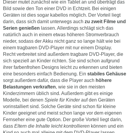
Dieser mutet zunächst wie ein Tablet an und überträgt das
Bild sowie den Ton einer DVD in Echtzeit. Bei einigen
Geräten ist dies sogar kabellos möglich. Der Vorteil liegt
darin, dass sich damit unterwegs auch
zu zweit Filme und
Serien genießen
lassen. Allerdings schlägt sich das
natürlich auch in einem etwas höheren Stromverbrauch
nieder, sodass der Akku nicht ganz so lange hält wie bei
einem tragbaren DVD-Player mit nur einem Display.
Recht verbreitet sind außerdem tragbare DVD-Player, die
sich speziell an Kinder richten. Sie sind schon aufgrund
ihrer farbenfrohen Designs leicht zu erkennen und bieten
eine besonders einfach Bedienung. Ein
stabiles Gehäuse
sorgt außerdem dafür, dass die Player auch
höhere
Belastungen verkraften
, wie sie in den meisten
Kinderzimmern üblich sind. Außerdem gibt es einige
Modelle, bei denen
Spiele für Kinder
auf den Geräten
vorinstalliert sind. Solche Geräte sind schon für kleine
Kinder geeignet und meist schon lange vor dem eigenen
Fernseher eine gute Option. Der große Vorteil liegt darin,
dass
Eltern die Inhalte leicht kontrollieren
können und ein
Kind so auch mal alleine mit dem DVD-Player lassen