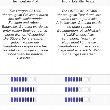
Heimwerker-Profi
Profi-Holzfäller Avatar
"
Die Oregon CS1500
"
Die OREGON CS1400
überzeugt im Praxistest durch
überzeugt im Test durch ihre
ihre selbstschärfende
starke Leistung und leise
Funktion und robuste
Arbeitsweise. Getestet wurde
Bauweise. Getestet wurde sie
sie unter realen
unter realen Bedingungen in
Bedingungen, einschließlich
einem dichten Waldgebiet.
Holzfällen und Äste
Die Säge arbeitete effizient,
schneiden. Trotz ihrer
jedoch könnte die
Robustheit könnte die
Handhabung ergonomischer
Handhabung intuitiver sein.
gestaltet sein. Insgesamt eine
Insgesamt eine solide Wahl
solide Wahl für häufige
für häufige Einsätze.
"
Einsätze.
"