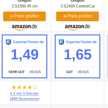
Oregon
Oregon
CS1500 45 cm
CS1400 ControlCut
Preis prüfen
Preis prüfen
1,49
1,65
SEHR GUT
09/2025
GUT
09/2025
★★★★★
☆☆☆☆☆
4.3 von 5 Sternen
1898 Rezensionen