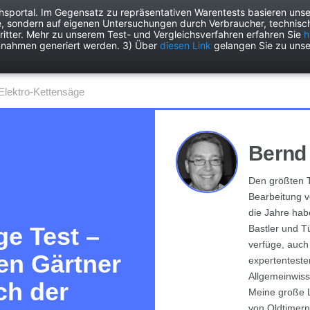
chsportal. Im Gegensatz zu repräsentativen Warentests basieren unse
e, sondern auf eigenen Untersuchungen durch Verbraucher, technisch
Drogerie
Elektronik
Freizeit
Garten
Haushalt
Heimwer
itter. Mehr zu unserem Test- und Vergleichsverfahren erfahren Sie
h
nnahmen generiert werden. 3) Über
diesen Link
gelangen Sie zu unse
Elektro-Kettensäge
Bernd
Den größten T
Bearbeitung v
die Jahre habe
ge Test –
Bastler und Tü
verfüge, auch
en Gärtner
expertenteste
Allgemeinwiss
ch der
Meine große L
von Oldtimern