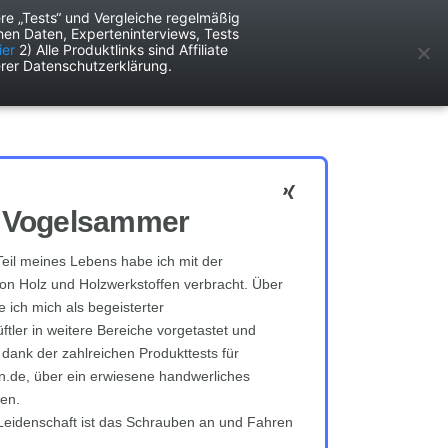
re „Tests“ und Vergleiche regelmäßig
en Daten, Experteninterviews, Tests
ken
Services
ier
2) Alle Produktlinks sind Affiliate
rer Datenschutzerklärung.
 Vogelsammer
eil meines Lebens habe ich mit der
on Holz und Holzwerkstoffen verbracht. Über
 ich mich als begeisterter
ftler in weitere Bereiche vorgetastet und
 dank der zahlreichen Produkttests für
n.de, über ein erwiesene handwerliches
en.
eidenschaft ist das Schrauben an und Fahren
.