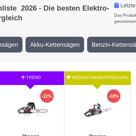
Letzte
liste 2026 - Die besten Elektro-
Das Produk
rgleich
genommen z
nsägen
Akku-Kettensägen
Benzin-Kettens
-11%
-10%