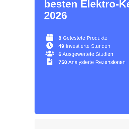
besten Elektro-K
2026
8
Getestete Produkte
49
Investierte Stunden
6
Ausgewertete Studien
750
Analysierte Rezensionen