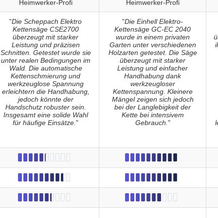
Heimwerker-Profi
Heimwerker-Profi
"
Die Scheppach Elektro
"
Die Einhell Elektro-
Kettensäge CSE2700
Kettensäge GC-EC 2040
überzeugt mit starker
wurde in einem privaten
ü
Leistung und präzisen
Garten unter verschiedenen
Schnitten. Getestet wurde sie
Holzarten getestet. Die Säge
unter realen Bedingungen im
überzeugt mit starker
Wald. Die automatische
Leistung und einfacher
Kettenschmierung und
Handhabung dank
werkzeuglose Spannung
werkzeugloser
erleichtern die Handhabung,
Kettenspannung. Kleinere
jedoch könnte der
Mängel zeigen sich jedoch
Handschutz robuster sein.
bei der Langlebigkeit der
Insgesamt eine solide Wahl
Kette bei intensivem
für häufige Einsätze.
"
Gebrauch.
"
l