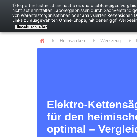
1) ExpertenTesten ist ein neutrales und unabhängiges Verglei
nicht auf ermittelten Laborergebnissen durch Sachverständig
Baby
Digitales
von Warentestorganisationen oder analysierten Rezensionen Dr
Links zu ausgewählten Online-Shops, mit denen ggf. Werbeei
Hinweis schließen
Heimwerken
Werkzeug
Elektro-Kettensä
für den heimisch
optimal – Verglei