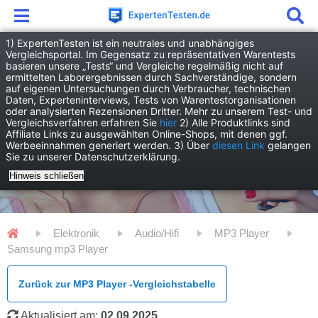
1) ExpertenTesten ist ein neutrales und unabhängiges
Vergleichsportal. Im Gegensatz zu repräsentativen Warentests
basieren unsere „Tests“ und Vergleiche regelmäßig nicht auf
ermittelten Laborergebnissen durch Sachverständige, sondern
auf eigenen Untersuchungen durch Verbraucher, technischen
Daten, Experteninterviews, Tests von Warentestorganisationen
oder analysierten Rezensionen Dritter. Mehr zu unserem Test- und
Vergleichsverfahren erfahren Sie
hier
2) Alle Produktlinks sind
Affiliate Links zu ausgewählten Online-Shops, mit denen ggf.
Werbeeinnahmen generiert werden. 3) Über
diesen Link
gelangen
Sie zu unserer Datenschutzerklärung.
Hinweis schließen
Elektronik
Audio/Hifi
MP3 Player
Samsung mp3 Player
Zurück zur MP3 Player -Vergleichstabelle
Aktualisiert am:
02.09.2025