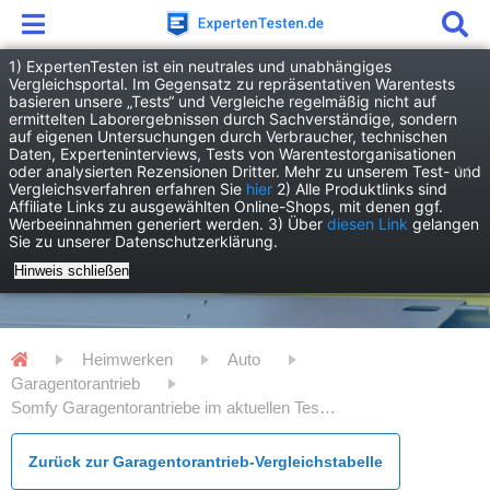
1) ExpertenTesten ist ein neutrales und unabhängiges
Vergleichsportal. Im Gegensatz zu repräsentativen Warentests
basieren unsere „Tests“ und Vergleiche regelmäßig nicht auf
ermittelten Laborergebnissen durch Sachverständige, sondern
auf eigenen Untersuchungen durch Verbraucher, technischen
Daten, Experteninterviews, Tests von Warentestorganisationen
oder analysierten Rezensionen Dritter. Mehr zu unserem Test- und
Vergleichsverfahren erfahren Sie
hier
2) Alle Produktlinks sind
Affiliate Links zu ausgewählten Online-Shops, mit denen ggf.
Werbeeinnahmen generiert werden. 3) Über
diesen Link
gelangen
Sie zu unserer Datenschutzerklärung.
Hinweis schließen
Heimwerken
Auto
Garagentorantrieb
Somfy Garagentorantriebe im aktuellen Test - Alle Vor- und Nachteile
Zurück zur Garagentorantrieb-Vergleichstabelle