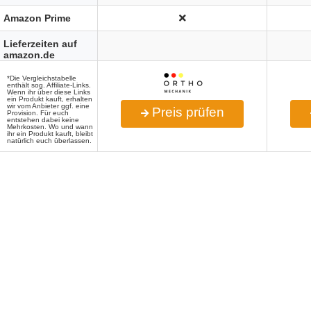
Amazon Prime
Lieferzeiten auf
amazon.de
*Die Vergleichstabelle
enthält sog. Affiliate-Links.
Wenn ihr über diese Links
ein Produkt kauft, erhalten
wir vom Anbieter ggf. eine
Preis prüfen
Provision. Für euch
entstehen dabei keine
Mehrkosten. Wo und wann
ihr ein Produkt kauft, bleibt
natürlich euch überlassen.