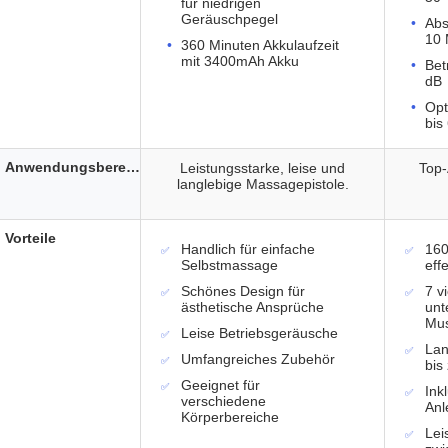
für niedrigen
Geräuschpegel
Abs
10 
360 Minuten Akkulaufzeit
mit 3400mAh Akku
Bet
dB
Opt
bis
Anwendungsbereich
Leistungsstarke, leise und
Top-
langlebige Massagepistole.
Vorteile
Handlich für einfache
160
Selbstmassage
eff
Schönes Design für
7 v
ästhetische Ansprüche
unt
Mus
Leise Betriebsgeräusche
Lan
Umfangreiches Zubehör
bis
Geeignet für
Ink
verschiedene
Anl
Körperbereiche
Lei