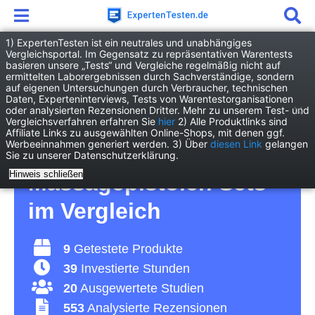
1) ExpertenTesten ist ein neutrales und unabhängiges
Vergleichsportal. Im Gegensatz zu repräsentativen Warentests
basieren unsere „Tests“ und Vergleiche regelmäßig nicht auf
Drogerie
Gesundheit
ermittelten Laborergebnissen durch Sachverständige, sondern
Massagepistole Set
auf eigenen Untersuchungen durch Verbraucher, technischen
Daten, Experteninterviews, Tests von Warentestorganisationen
oder analysierten Rezensionen Dritter. Mehr zu unserem Test- und
Massagepistole Set
Vergleichsverfahren erfahren Sie
hier
2) Alle Produktlinks sind
Affiliate Links zu ausgewählten Online-Shops, mit denen ggf.
Werbeeinnahmen generiert werden. 3) Über
diesen Link
gelangen
Test 2026 • Die 9 besten
Sie zu unserer Datenschutzerklärung.
Hinweis schließen
Massagepistolen Sets
im Vergleich
9
Getestete Produkte
39
Investierte Stunden
20
Ausgewertete Studien
553
Analysierte Rezensionen