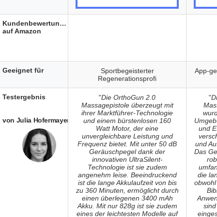
Kundenbewertungen
auf Amazon
Geeignet für
Sportbegeisterter
App-ge
Regenerationsprofi
Testergebnis
"
Die OrthoGun 2.0
"
D
Massagepistole überzeugt mit
Mass
ihrer Marktführer-Technologie
wurd
von Julia Hofermayer
und einem bürstenlosen 160
Umgebun
Watt Motor, der eine
und Ef
unvergleichbare Leistung und
versc
Frequenz bietet. Mit unter 50 dB
und Au
Geräuschpegel dank der
Das Ge
innovativen UltraSilent-
rob
Technologie ist sie zudem
umfan
angenehm leise. Beeindruckend
die la
ist die lange Akkulaufzeit von bis
obwohl 
zu 360 Minuten, ermöglicht durch
Bib
einen überlegenen 3400 mAh
Anwend
Akku. Mit nur 828g ist sie zudem
sind
eines der leichtesten Modelle auf
einges