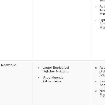
zwi
Aut
Abs
Min
Opt
für
Ma
Nachteile
Lauter Betrieb bei
App
täglicher Nutzung
Bib
Ste
Ungenügende
Akkuanzeige
Kei
Anp
Nic
Eig