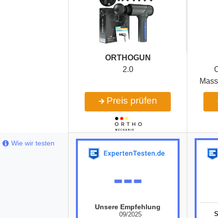
ORTHOGUN
2.0
O
Mass
Preis prüfen
Wie wir testen
---
Unsere Empfehlung
09/2025