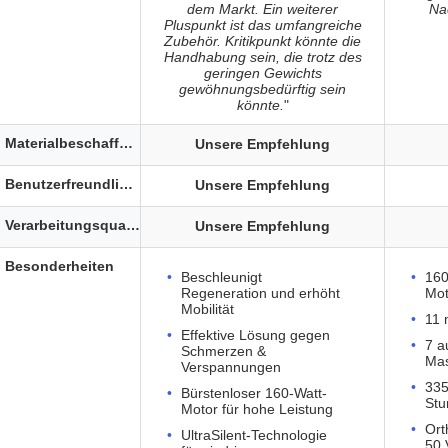
dem Markt. Ein weiterer
Na
Pluspunkt ist das umfangreiche
Zubehör. Kritikpunkt könnte die
Handhabung sein, die trotz des
geringen Gewichts
gewöhnungsbedürftig sein
könnte.
"
Materialbeschaffenheit
Unsere Empfehlung
Benutzerfreundlichkeit
Unsere Empfehlung
Verarbeitungsqualität
Unsere Empfehlung
Besonderheiten
Beschleunigt
160
Regeneration und erhöht
Mot
Mobilität
11 
Effektive Lösung gegen
7 a
Schmerzen &
Ma
Verspannungen
335
Bürstenloser 160-Watt-
Stu
Motor für hohe Leistung
Ort
UltraSilent-Technologie
50 