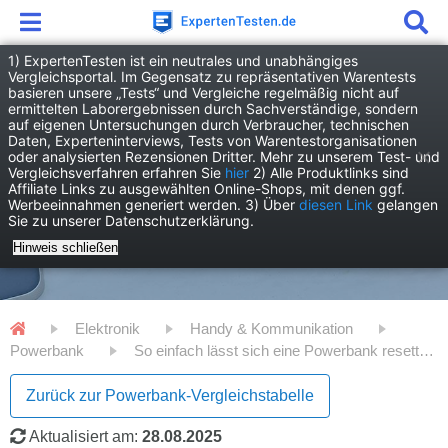
1) ExpertenTesten ist ein neutrales und unabhängiges
Vergleichsportal. Im Gegensatz zu repräsentativen Warentests
basieren unsere „Tests“ und Vergleiche regelmäßig nicht auf
ermittelten Laborergebnissen durch Sachverständige, sondern
auf eigenen Untersuchungen durch Verbraucher, technischen
Daten, Experteninterviews, Tests von Warentestorganisationen
oder analysierten Rezensionen Dritter. Mehr zu unserem Test- und
Vergleichsverfahren erfahren Sie
hier
2) Alle Produktlinks sind
Affiliate Links zu ausgewählten Online-Shops, mit denen ggf.
Werbeeinnahmen generiert werden. 3) Über
diesen Link
gelangen
Sie zu unserer Datenschutzerklärung.
Hinweis schließen
Elektronik
Handy & Kommunikation
Powerbank
So einfach lässt sich eine Powerbank resetten
Zurück zur Powerbank-Vergleichstabelle
Aktualisiert am:
28.08.2025