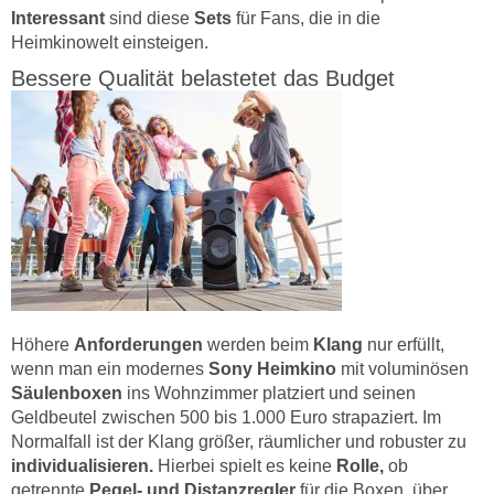
Interessant
sind diese
Sets
für Fans, die in die
Heimkinowelt einsteigen.
Bessere Qualität belastetet das Budget
Höhere
Anforderungen
werden beim
Klang
nur erfüllt,
wenn man ein modernes
Sony Heimkino
mit voluminösen
Säulenboxen
ins Wohnzimmer platziert und seinen
Geldbeutel zwischen 500 bis 1.000 Euro strapaziert. Im
Normalfall ist der Klang größer, räumlicher und robuster zu
individualisieren.
Hierbei spielt es keine
Rolle,
ob
getrennte
Pegel- und Distanzregler
für die Boxen, über