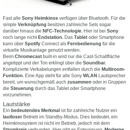
Fast alle
Sony Heimkinos
verfügen über Bluetooth. Für die
simple
Verknüpfung
besitzen zahlreiche Sets sogar
darüber hinaus die
NFC-Technologie.
Hier ist bei
Sony
noch lange nicht
Endstation.
Das
Tablet
oder Smartphone
kann über
Spotify
Connect als
Fernbedienung
für die
virtuelle Musikanlage genutzt werden.
Beim
Chromecast
built-in wird nur die Cast-Schaltfläche
angetippt und der Ton erklingt über die
Soundbar.
Komplizierte Verkabelungen entfallen durch die
Multiroom-
Funktion.
Eine App steht für alle Sony
WLAN
Lautsprecher
bereit, um wunschgemäß auch
zusammen
oder in Gruppen
die
Steuerung
durch das Tablet oder Smartphone
vorzunehmen.
Lautstärke
Ein
bedeutendes Merkmal
ist für zahlreiche Nutzer ein
lautloser
Betrieb im Standby-Modus. Dies bedeutet, ein
Heimkinosystem ist nicht im Betrieb, jedoch mit dem
Stromkreis
verbunden. Hier gibt es Entwarnung.
Moderne