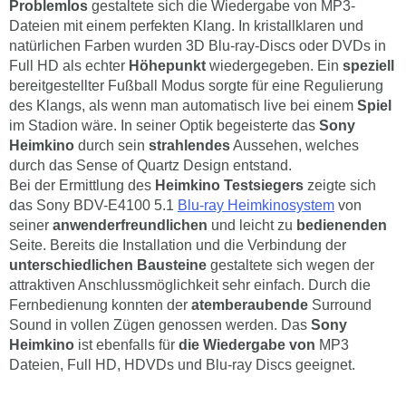
Problemlos
gestaltete sich die Wiedergabe von MP3-
Dateien mit einem perfekten Klang. In kristallklaren und
natürlichen Farben wurden 3D Blu-ray-Discs oder DVDs in
Full HD als echter
Höhepunkt
wiedergegeben. Ein
speziell
bereitgestellter Fußball Modus sorgte für eine Regulierung
des Klangs, als wenn man automatisch live bei einem
Spiel
im Stadion wäre. In seiner Optik begeisterte das
Sony
Heimkino
durch sein
strahlendes
Aussehen, welches
durch das Sense of Quartz Design entstand.
Bei der Ermittlung des
Heimkino Testsiegers
zeigte sich
das Sony BDV-E4100 5.1
Blu-ray Heimkinosystem
von
seiner
anwenderfreundlichen
und leicht zu
bedienenden
Seite. Bereits die Installation und die Verbindung der
unterschiedlichen Bausteine
gestaltete sich wegen der
attraktiven Anschlussmöglichkeit sehr einfach. Durch die
Fernbedienung konnten der
atemberaubende
Surround
Sound in vollen Zügen genossen werden. Das
Sony
Heimkino
ist ebenfalls für
die Wiedergabe von
MP3
Dateien, Full HD, HDVDs und Blu-ray Discs geeignet.