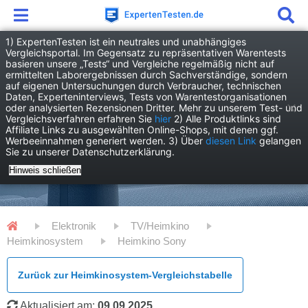
1) ExpertenTesten ist ein neutrales und unabhängiges
Vergleichsportal. Im Gegensatz zu repräsentativen Warentests
basieren unsere „Tests“ und Vergleiche regelmäßig nicht auf
ermittelten Laborergebnissen durch Sachverständige, sondern
auf eigenen Untersuchungen durch Verbraucher, technischen
Daten, Experteninterviews, Tests von Warentestorganisationen
oder analysierten Rezensionen Dritter. Mehr zu unserem Test- und
Vergleichsverfahren erfahren Sie
hier
2) Alle Produktlinks sind
Affiliate Links zu ausgewählten Online-Shops, mit denen ggf.
Werbeeinnahmen generiert werden. 3) Über
diesen Link
gelangen
Sie zu unserer Datenschutzerklärung.
Hinweis schließen
Elektronik
TV/Heimkino
Heimkinosystem
Heimkino Sony
Zurück zur Heimkinosystem-Vergleichstabelle
Aktualisiert am:
09.09.2025