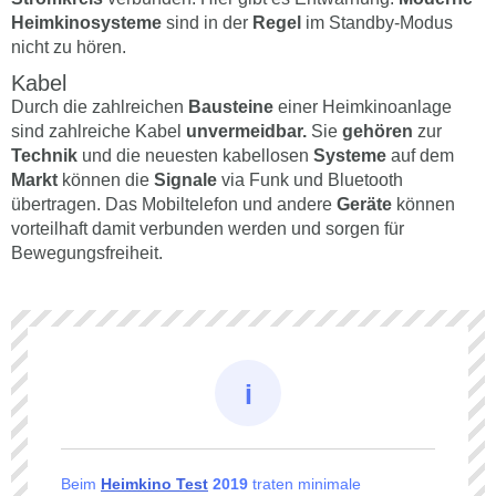
Heimkinosysteme
sind in der
Regel
im Standby-Modus
nicht zu hören.
Kabel
Durch die zahlreichen
Bausteine
einer Heimkinoanlage
sind zahlreiche Kabel
unvermeidbar.
Sie
gehören
zur
Technik
und die neuesten kabellosen
Systeme
auf dem
Markt
können die
Signale
via Funk und Bluetooth
übertragen. Das Mobiltelefon und andere
Geräte
können
vorteilhaft damit verbunden werden und sorgen für
Bewegungsfreiheit.
Beim
Heimkino Test
2019
traten minimale