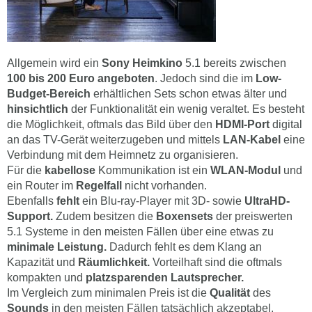
Allgemein wird ein
Sony Heimkino
5.1 bereits zwischen
100 bis 200 Euro angeboten
. Jedoch sind die im
Low-
Budget-Bereich
erhältlichen Sets schon etwas älter und
hinsichtlich
der Funktionalität ein wenig veraltet. Es besteht
die Möglichkeit, oftmals das Bild über den
HDMI-Port
digital
an das TV-Gerät weiterzugeben und mittels
LAN-Kabel
eine
Verbindung mit dem Heimnetz zu organisieren.
Für die
kabellose
Kommunikation ist ein
WLAN-Modul
und
ein Router im
Regelfall
nicht vorhanden.
Ebenfalls
fehlt
ein Blu-ray-Player mit 3D- sowie
UltraHD-
Support.
Zudem besitzen die
Boxensets
der preiswerten
5.1 Systeme in den meisten Fällen über eine etwas zu
minimale Leistung.
Dadurch fehlt es dem Klang an
Kapazität und
Räumlichkeit.
Vorteilhaft sind die oftmals
kompakten und
platzsparenden Lautsprecher.
Im Vergleich zum minimalen Preis ist die
Qualität
des
Sounds
in den meisten Fällen tatsächlich akzeptabel.