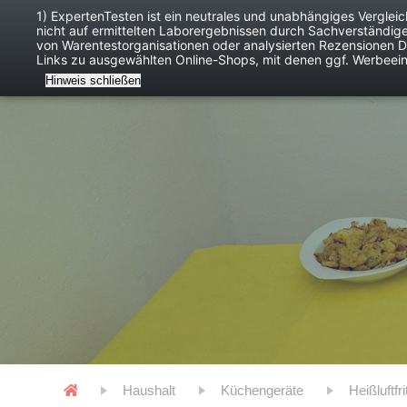
1) ExpertenTesten ist ein neutrales und unabhängiges Verglei
nicht auf ermittelten Laborergebnissen durch Sachverständig
Baby
Digitales
von Warentestorganisationen oder analysierten Rezensionen Dr
Links zu ausgewählten Online-Shops, mit denen ggf. Werbeei
Hinweis schließen
Haushalt
Küchengeräte
Heißluftf