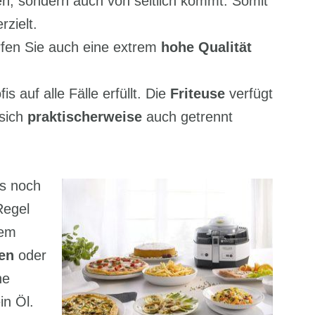
ben, sondern auch von seitlich kommt. Somit
rzielt.
fen Sie auch eine extrem
hohe Qualität
 auf alle Fälle erfüllt. Die
Friteuse
verfügt
sich
praktischerweise
auch getrennt
ls noch
Regel
sem
en
oder
ne
in Öl.