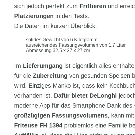
sich jedoch perfekt zum
Frittieren
und erreic
Platzierungen
in den Tests.
Die Daten im kurzen Überblick:
solides Gewicht von 6 Kilogramm
ausreichendes Fassungsvolumen von 1,7 Liter
Abmessung 32,5 x 27 x 27 cm
Im
Lieferumgang
ist eigentlich alles enthalt
für die
Zubereitung
von gesunden Speisen b
wird. Einziges Manko ist, dass kein Kochbuc
vorhanden ist.
Dafür bietet DeLonghi
jedoch
moderne App für das Smartphone.Dank des 
großzügigen Fassungsvolumens,
kann mi
Friteuse FH 1394
problemlos eine Familie b