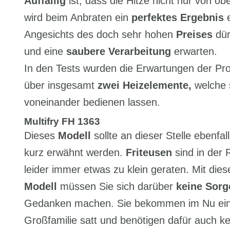
Auffällig
ist, dass die Hitze nicht nur von o
wird beim Anbraten ein
perfektes Ergebnis
e
Angesichts des doch sehr hohen
Preises
dür
und eine
saubere Verarbeitung
erwarten.
In den Tests wurden die Erwartungen der Profis
über insgesamt
zwei Heizelemente,
welche 
voneinander bedienen lassen.
Multifry FH 1363
Dieses
Modell
sollte an dieser Stelle ebenfal
kurz erwähnt werden.
Friteusen
sind in der 
leider immer etwas zu klein geraten. Mit die
Modell
müssen Sie sich darüber
keine Sorg
Gedanken machen. Sie bekommen im Nu ei
Großfamilie satt und benötigen dafür auch ke