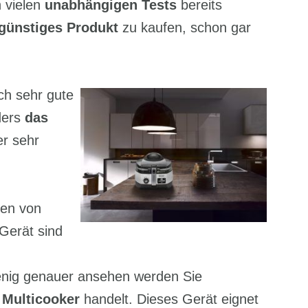
 vielen
unabhängigen Tests
bereits
günstiges Produkt
zu kaufen, schon gar
ch sehr gute
ders
das
er sehr
ten von
Gerät sind
nig genauer ansehen werden Sie
n
Multicooker
handelt. Dieses Gerät eignet