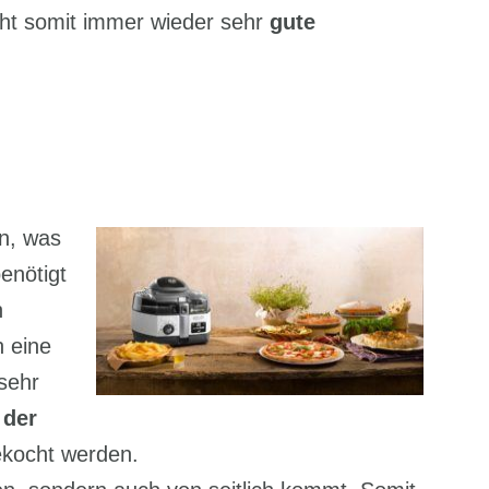
ht somit immer wieder sehr
gute
en, was
enötigt
h
 eine
sehr
t
der
ekocht werden.