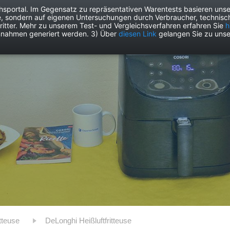
chsportal. Im Gegensatz zu repräsentativen Warentests basieren unse
e, sondern auf eigenen Untersuchungen durch Verbraucher, technisch
Drogerie
Elektronik
Freizeit
Garten
Haushalt
Heimwer
itter. Mehr zu unserem Test- und Vergleichsverfahren erfahren Sie
h
nnahmen generiert werden. 3) Über
diesen Link
gelangen Sie zu unse
ritteuse
DeLonghi Heißluftfritteuse