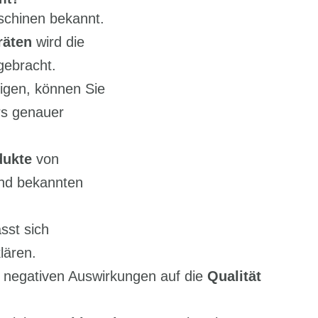
aschinen bekannt.
räten
wird die
gebracht.
igen, können Sie
ers genauer
dukte
von
und bekannten
sst sich
lären.
i negativen Auswirkungen auf die
Qualität