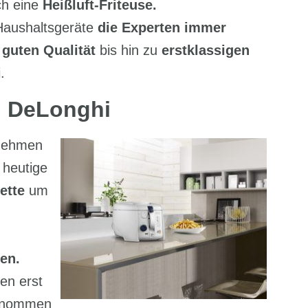
ch eine
Heißluft-Friteuse.
 Haushaltsgeräte
die Experten immer
 guten Qualität
bis hin zu
erstklassigen
.
n DeLonghi
rnehmen
 heutige
ette
um
en.
en erst
ernommen