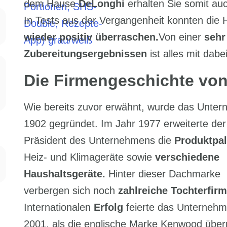
dem Hause
DeLonghi
erhalten Sie somit au
In Tests aus der Vergangenheit konnten die
wieder positiv überraschen.
Von einer
sehr
Zubereitungsergebnissen
ist alles mit dabei
Die Firmengeschichte vo
Wie bereits zuvor erwähnt, wurde das Unte
1902 gegründet. Im Jahr 1977 erweiterte der
Präsident des Unternehmens die
Produktpal
Heiz- und Klimageräte sowie
verschiedene
Haushaltsgeräte.
Hinter dieser Dachmarke
verbergen sich noch
zahlreiche Tochterfirm
Internationalen
Erfolg
feierte das Unternehm
2001, als die englische Marke Kenwood üb