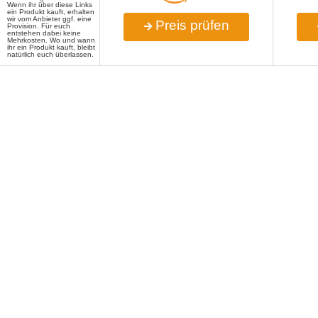
Wenn ihr über diese Links
ein Produkt kauft, erhalten
wir vom Anbieter ggf. eine
Preis prüfen
Provision. Für euch
entstehen dabei keine
Mehrkosten. Wo und wann
ihr ein Produkt kauft, bleibt
natürlich euch überlassen.