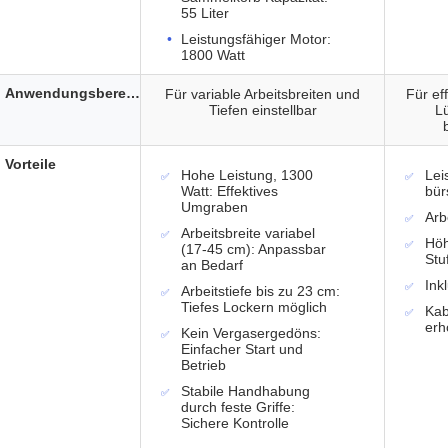
55 Liter
Leistungsfähiger Motor:
1800 Watt
Anwendungsbereich
Für variable Arbeitsbreiten und
Für ef
Tiefen einstellbar
Lü
Vorteile
Hohe Leistung, 1300
Lei
Watt: Effektives
bür
Umgraben
Arb
Arbeitsbreite variabel
Höh
(17-45 cm): Anpassbar
Stu
an Bedarf
Ink
Arbeitstiefe bis zu 23 cm:
Tiefes Lockern möglich
Kab
erh
Kein Vergasergedöns:
Einfacher Start und
Betrieb
Stabile Handhabung
durch feste Griffe:
Sichere Kontrolle