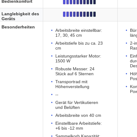
Bedienkomfort
Langlebigkeit des
Geräts
Besonderheiten
Arbeitsbreite einstellbar:
Bür
17, 30, 45 cm
län
Arbeitstiefe bis zu ca. 23
2-i
cm
Ras
Leistungsstarker Motor:
Ein
1500 W
dur
Des
Robuste Messer: 24
Stück auf 6 Sternen
Höh
Pos
Transportrad mit
Höhenverstellung
Kom
Pow
--
Gerät für Vertikutieren
und Belüften
Arbeitsbreite von 40 cm
Einstellbare Arbeitstiefe:
+6 bis -12 mm
Sammelkorb Kapazität: