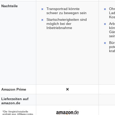
Nachteile
Transportrad könnte
Ohn
schwer zu bewegen sein
Lad
Kos
Startschwierigkeiten sind
möglich bei der
Arb
Inbetriebnahme
kön
Gär
sei
Bür
pot
kra
Amazon Prime
Lieferzeiten auf
amazon.de
*Die Vergleichstabelle
enthält sog. Affiliate-Links.