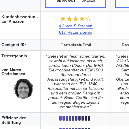
SEHR GUT
09/2025
Kundenbewertungen
★★★★★
☆☆☆☆☆
auf Amazon
4.3 von 5 Sternen
617 Rezensionen
Geeignet für
Gartenkraft-Profi
Ras
Testergebnis
"
Getestet im heimischen Garten,
"
Getes
sowohl auf lockeren als auch
Akku V
verdichteten Böden. Der IKRA
WG855E
von Maren
Elektrobodenhacke FEM1500
Gart
Christiansen
überzeugt durch
fe
Anpassungsfähigkeit und Kraft,
Überze
während der IEVL 1840
und
Rasenlüfter mit seiner Effizienz
allerd
und dem großen Fangkorb
ersc
punktet. Beide Geräte sind für
könnt
den regelmäßigen Einsatz
reg
empfehlenswert.
"
Effizienz der
Belüftung