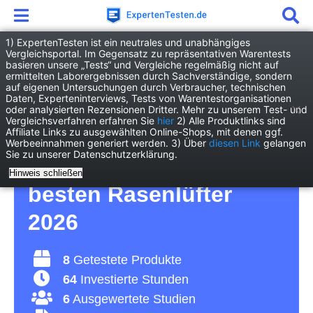
1) ExpertenTesten ist ein neutrales und unabhängiges
Vergleichsportal. Im Gegensatz zu repräsentativen Warentests
basieren unsere „Tests“ und Vergleiche regelmäßig nicht auf
Garten
Gartengeräte
Rasenlüfter
ermittelten Laborergebnissen durch Sachverständige, sondern
auf eigenen Untersuchungen durch Verbraucher, technischen
Daten, Experteninterviews, Tests von Warentestorganisationen
Rasenlüfter Test – so
oder analysierten Rezensionen Dritter. Mehr zu unserem Test- und
Vergleichsverfahren erfahren Sie
hier
2) Alle Produktlinks sind
Affiliate Links zu ausgewählten Online-Shops, mit denen ggf.
pflegen Sie Ihren Rasen
Werbeeinnahmen generiert werden. 3) Über
diesen Link
gelangen
Sie zu unserer Datenschutzerklärung.
optimal – Vergleich der
Hinweis schließen
besten Rasenlüfter
2026
8
Getestete Produkte
64
Investierte Stunden
6
Ausgewertete Studien