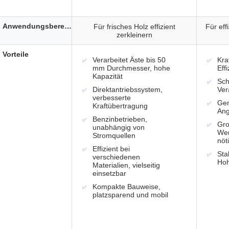
Anwendungsbereich
Für frisches Holz effizient
Für eff
zerkleinern
Vorteile
Verarbeitet Äste bis 50
Kra
mm Durchmesser, hohe
Eff
Kapazität
Sch
Direktantriebssystem,
Ver
verbesserte
Ger
Kraftübertragung
Ang
Benzinbetrieben,
Gro
unabhängig von
Wen
Stromquellen
nöt
Effizient bei
Sta
verschiedenen
Hoh
Materialien, vielseitig
einsetzbar
Kompakte Bauweise,
platzsparend und mobil