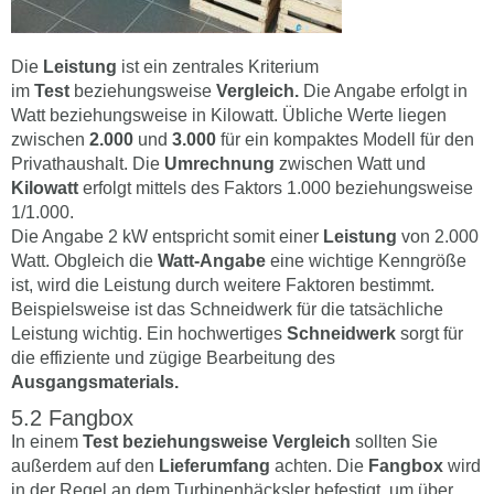
Die
Leistung
ist ein zentrales Kriterium
im
Test
beziehungsweise
Vergleich.
Die Angabe erfolgt in
Watt beziehungsweise in Kilowatt. Übliche Werte liegen
zwischen
2.000
und
3.000
für ein kompaktes Modell für den
Privathaushalt. Die
Umrechnung
zwischen Watt und
Kilowatt
erfolgt mittels des Faktors 1.000 beziehungsweise
1/1.000.
Die Angabe 2 kW entspricht somit einer
Leistung
von 2.000
Watt. Obgleich die
Watt-Angabe
eine wichtige Kenngröße
ist, wird die Leistung durch weitere Faktoren bestimmt.
Beispielsweise ist das Schneidwerk für die tatsächliche
Leistung wichtig. Ein hochwertiges
Schneidwerk
sorgt für
die effiziente und zügige Bearbeitung des
Ausgangsmaterials.
Fangbox
In einem
Test
beziehungsweise
Vergleich
sollten Sie
außerdem auf den
Lieferumfang
achten. Die
Fangbox
wird
in der Regel an dem Turbinenhäcksler befestigt, um über