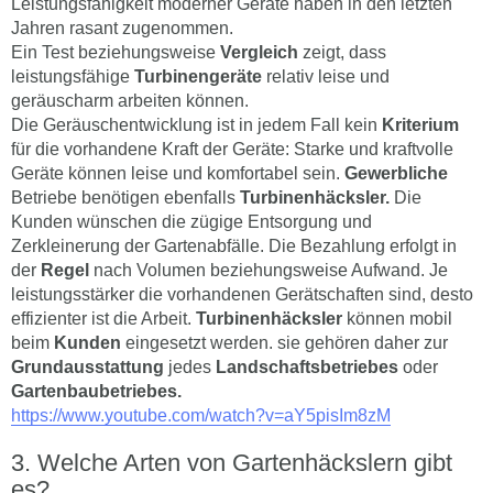
Leistungsfähigkeit moderner Geräte haben in den letzten
Jahren rasant zugenommen.
Ein Test beziehungsweise
Vergleich
zeigt, dass
leistungsfähige
Turbinengeräte
relativ leise und
geräuscharm arbeiten können.
Die Geräuschentwicklung ist in jedem Fall kein
Kriterium
für die vorhandene Kraft der Geräte: Starke und kraftvolle
Geräte können leise und komfortabel sein.
Gewerbliche
Betriebe benötigen ebenfalls
Turbinenhäcksler.
Die
Kunden wünschen die zügige Entsorgung und
Zerkleinerung der Gartenabfälle. Die Bezahlung erfolgt in
der
Regel
nach Volumen beziehungsweise Aufwand. Je
leistungsstärker die vorhandenen Gerätschaften sind, desto
effizienter ist die Arbeit.
Turbinenhäcksler
können mobil
beim
Kunden
eingesetzt werden. sie gehören daher zur
Grundausstattung
jedes
Landschaftsbetriebes
oder
Gartenbaubetriebes.
https://www.youtube.com/watch?v=aY5pisIm8zM
Welche Arten von Gartenhäckslern gibt
es?