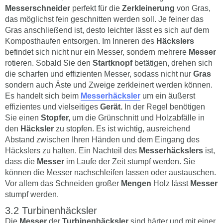
Messerschneider
perfekt für die
Zerkleinerung
von Gras,
das möglichst fein geschnitten werden soll. Je feiner das
Gras anschließend ist, desto leichter lässt es sich auf dem
Komposthaufen entsorgen. Im Inneren des
Häckslers
befindet sich nicht nur ein Messer, sondern mehrere
Messer
rotieren. Sobald Sie den
Startknopf
betätigen, drehen sich
die scharfen und effizienten Messer, sodass nicht nur
Gras
sondern auch Äste und Zweige zerkleinert werden können.
Es handelt sich beim
Messerhäcksler
um ein äußerst
effizientes und vielseitiges
Gerät.
In der Regel benötigen
Sie einen
Stopfer,
um die Grünschnitt und Holzabfälle in
den
Häcksler
zu stopfen. Es ist wichtig, ausreichend
Abstand zwischen Ihren Händen und dem Eingang des
Häckslers zu halten. Ein Nachteil des
Messerhäckslers
ist,
dass die
Messer
im Laufe der Zeit stumpf werden. Sie
können die Messer nachschleifen lassen oder austauschen.
Vor allem das Schneiden großer
Mengen
Holz lässt
Messer
stumpf werden.
Turbinenhäcksler
Die
Messer
der
Turbinenhäcksler
sind härter und mit einer