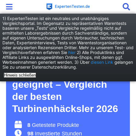
1) ExpertenTesten ist ein neutrales und unabhängiges
Vergleichsportal. Im Gegensatz zu repräsentativen Warentests
basieren unsere „Tests“ und Vergleiche regelmäßig nicht auf
Garten
Gartengeräte
Turbinenhäcksler
ermittelten Laborergebnissen durch Sachverständige, sondern
auf eigenen Untersuchungen durch Verbraucher, technischen
Daten, Experteninterviews, Tests von Warentestorganisationen
Turbinenhäcksler Test
oder analysierten Rezensionen Dritter. Mehr zu unserem Test- und
Vergleichsverfahren erfahren Sie
hier
2) Alle Produktlinks sind
Affiliate Links zu ausgewählten Online-Shops, mit denen ggf.
– für die schnelle
Werbeeinnahmen generiert werden. 3) Über
diesen Link
gelangen
Sie zu unserer Datenschutzerklärung.
Gartenarbeit bestens
Hinweis schließen
geeignet – Vergleich
der besten
Turbinenhäcksler 2026
8
Getestete Produkte
98
Investierte Stunden