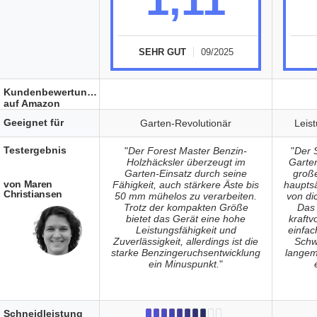
1,11
SEHR GUT
09/2025
Kundenbewertungen
auf Amazon
Geeignet für
Garten-Revolutionär
Leis
Testergebnis
"
Der Forest Master Benzin-
"
Der 
Holzhäcksler überzeugt im
Garte
Garten-Einsatz durch seine
große
von Maren
Fähigkeit, auch stärkere Äste bis
hauptsä
Christiansen
50 mm mühelos zu verarbeiten.
von di
Trotz der kompakten Größe
Das 
bietet das Gerät eine hohe
kraftv
Leistungsfähigkeit und
einfa
Zuverlässigkeit, allerdings ist die
Schw
starke Benzingeruchsentwicklung
langem
ein Minuspunkt.
"
Schneidleistung