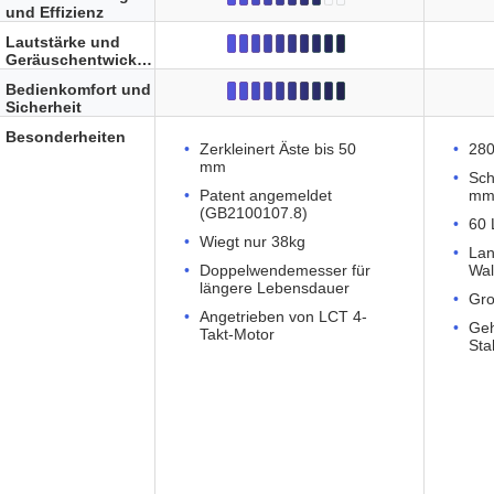
und Effizienz
Lautstärke und
Geräuschentwicklung
Bedienkomfort und
Sicherheit
Besonderheiten
Zerkleinert Äste bis 50
280
mm
Sch
Patent angemeldet
m
(GB2100107.8)
60 
Wiegt nur 38kg
La
Doppelwendemesser für
Wal
längere Lebensdauer
Gro
Angetrieben von LCT 4-
Geh
Takt-Motor
Sta