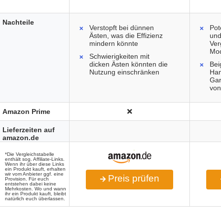
Nachteile
Verstopft bei dünnen
Pot
Ästen, was die Effizienz
und
mindern könnte
Ver
Mod
Schwierigkeiten mit
dicken Ästen könnten die
Bei
Nutzung einschränken
Ha
Gar
von
Amazon Prime
Lieferzeiten auf
amazon.de
*Die Vergleichstabelle
enthält sog. Affiliate-Links.
Wenn ihr über diese Links
ein Produkt kauft, erhalten
wir vom Anbieter ggf. eine
Preis prüfen
Provision. Für euch
entstehen dabei keine
Mehrkosten. Wo und wann
ihr ein Produkt kauft, bleibt
natürlich euch überlassen.