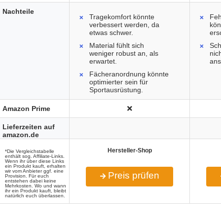
Nachteile
Tragekomfort könnte
Feh
verbessert werden, da
kön
etwas schwer.
ers
Material fühlt sich
Sch
weniger robust an, als
nic
erwartet.
ans
Fächeranordnung könnte
optimierter sein für
Sportausrüstung.
Amazon Prime
Lieferzeiten auf
amazon.de
Hersteller-Shop
*Die Vergleichstabelle
enthält sog. Affiliate-Links.
Wenn ihr über diese Links
ein Produkt kauft, erhalten
wir vom Anbieter ggf. eine
Preis prüfen
Provision. Für euch
entstehen dabei keine
Mehrkosten. Wo und wann
ihr ein Produkt kauft, bleibt
natürlich euch überlassen.