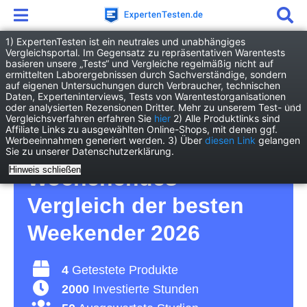
1) ExpertenTesten ist ein neutrales und unabhängiges
Vergleichsportal. Im Gegensatz zu repräsentativen Warentests
basieren unsere „Tests“ und Vergleiche regelmäßig nicht auf
Freizeit
Outdoor & Camping
ermittelten Laborergebnissen durch Sachverständige, sondern
Weekender
auf eigenen Untersuchungen durch Verbraucher, technischen
Daten, Experteninterviews, Tests von Warentestorganisationen
oder analysierten Rezensionen Dritter. Mehr zu unserem Test- und
Weekender Test – für
Vergleichsverfahren erfahren Sie
hier
2) Alle Produktlinks sind
Affiliate Links zu ausgewählten Online-Shops, mit denen ggf.
Werbeeinnahmen generiert werden. 3) Über
diesen Link
gelangen
das Gepäck eines
Sie zu unserer Datenschutzerklärung.
Hinweis schließen
Wochenendes –
Vergleich der besten
Weekender 2026
4
Getestete Produkte
2000
Investierte Stunden