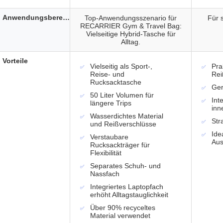
Anwendungsbereich
Top-Anwendungsszenario für
Für s
RECARRIER Gym & Travel Bag:
Vielseitige Hybrid-Tasche für
Alltag.
Vorteile
Vielseitig als Sport-,
Pra
Reise- und
Rei
Rucksacktasche
Ger
50 Liter Volumen für
Int
längere Trips
inn
Wasserdichtes Material
Str
und Reißverschlüsse
Ide
Verstaubare
Aus
Rucksackträger für
Flexibilität
Separates Schuh- und
Nassfach
Integriertes Laptopfach
erhöht Alltagstauglichkeit
Über 90% recyceltes
Material verwendet