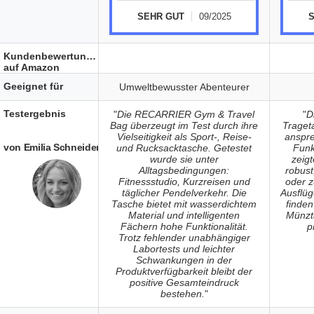
SEHR GUT
09/2025
Kundenbewertungen
auf Amazon
Geeignet für
Umweltbewusster Abenteurer
Testergebnis
"
Die RECARRIER Gym & Travel
"
D
Bag überzeugt im Test durch ihre
Traget
Vielseitigkeit als Sport-, Reise-
anspre
von Emilia Schneider
und Rucksacktasche. Getestet
Funkt
wurde sie unter
zeig
Alltagsbedingungen:
robust
Fitnessstudio, Kurzreisen und
oder z
täglicher Pendelverkehr. Die
Ausflü
Tasche bietet mit wasserdichtem
finden
Material und intelligenten
Münzta
Fächern hohe Funktionalität.
p
Trotz fehlender unabhängiger
Labortests und leichter
Schwankungen in der
Produktverfügbarkeit bleibt der
positive Gesamteindruck
bestehen.
"