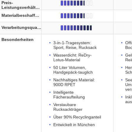
Preis-
Leistungsverhältnis
Materialbeschaffenheit
Verarbeitungsqualität
Besonderheiten
3-in-1-Tragesystem:
Offi
Sport, Reise, Rucksack
Boo
Wasserdicht: ReDry-
Gel
Lotus-Material
Rei
50 Liter Volumen,
Her
Handgepäck-tauglich
Sch
Nachhaltiges Material:
See
900D RPET
Um
ver
Intelligente
Fächeraufteilung
Ink
aus
Verstaubare
Rucksackträger
Über 90% Recyclinganteil
Entwickelt in München