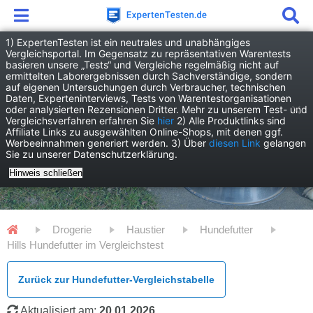
1) ExpertenTesten ist ein neutrales und unabhängiges
Vergleichsportal. Im Gegensatz zu repräsentativen Warentests
basieren unsere „Tests“ und Vergleiche regelmäßig nicht auf
ermittelten Laborergebnissen durch Sachverständige, sondern
auf eigenen Untersuchungen durch Verbraucher, technischen
Daten, Experteninterviews, Tests von Warentestorganisationen
oder analysierten Rezensionen Dritter. Mehr zu unserem Test- und
Vergleichsverfahren erfahren Sie
hier
2) Alle Produktlinks sind
Affiliate Links zu ausgewählten Online-Shops, mit denen ggf.
Werbeeinnahmen generiert werden. 3) Über
diesen Link
gelangen
Sie zu unserer Datenschutzerklärung.
Hinweis schließen
Drogerie
Haustier
Hundefutter
Hills Hundefutter im Vergleichstest
Zurück zur Hundefutter-Vergleichstabelle
Aktualisiert am:
20.01.2026