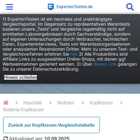
1) ExpertenTesten ist ein neutrales und unabhängiges
Vergleichsportal. Im Gegensatz zu repräsentativen Warentests
basieren unsere „Tests“ und Vergleiche regelmäßig nicht auf
ermittelten Laborergebnissen durch Sachverständige, sondern
auf eigenen Untersuchungen durch Verbraucher, technischen
Daten, Experteninterviews, Tests von Warentestorganisationen
oder analysierten Rezensionen Dritter. Mehr zu unserem Test- und
Vergleichsverfahren erfahren Sie
hier
2) Alle Produktlinks sind
Affiliate Links zu ausgewählten Online-Shops, mit denen ggf.
Werbeeinnahmen generiert werden. 3) Über
diesen Link
gelangen
Sie zu unserer Datenschutzerklärung.
Hinweis schließen
Haushalt
Wohnen
Kopfkissen
Badenia Kopfkissen
Zurück zur Kopfkissen-Vergleichstabelle
Aktualisiert am:
10.09.2025