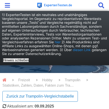
1) ExpertenTesten ist ein neutrales und unabhängiges
Vergleichsportal. Im Gegensatz zu repräsentativen Warentests
basieren unsere „Tests“ und Vergleiche regelmäßig nicht auf
ermittelten Laborergebnissen durch Sachverständige, sondern
auf eigenen Untersuchungen durch Verbraucher, technischen
Daten, Experteninterviews, Tests von Warentestorganisationen
oder analysierten Rezensionen Dritter. Mehr zu unserem Test- und
Vergleichsverfahren erfahren Sie
hier
2) Alle Produktlinks sind
Affiliate Links zu ausgewählten Online-Shops, mit denen ggf.
Werbeeinnahmen generiert werden. 3) Über
diesen Link
gelangen
Sie zu unserer Datenschutzerklärung.
Hinweis schließen
Freizeit
Hobby
Trampolin
Statistiken, Zahlen, Daten, Fakten zum Trampolin
Zurück zur Trampolin-Vergleichstabelle
Aktualisiert am:
09.09.2025