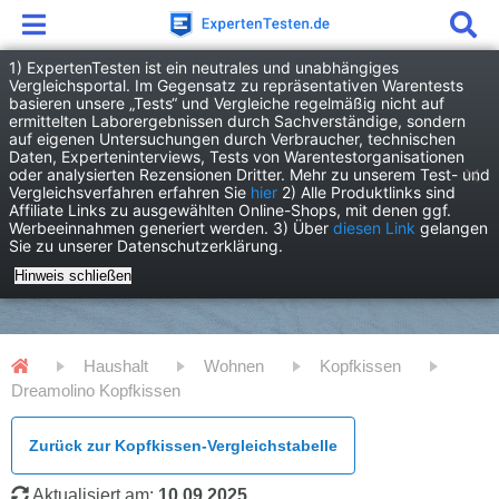
1) ExpertenTesten ist ein neutrales und unabhängiges
Vergleichsportal. Im Gegensatz zu repräsentativen Warentests
basieren unsere „Tests“ und Vergleiche regelmäßig nicht auf
ermittelten Laborergebnissen durch Sachverständige, sondern
auf eigenen Untersuchungen durch Verbraucher, technischen
Daten, Experteninterviews, Tests von Warentestorganisationen
oder analysierten Rezensionen Dritter. Mehr zu unserem Test- und
Vergleichsverfahren erfahren Sie
hier
2) Alle Produktlinks sind
Affiliate Links zu ausgewählten Online-Shops, mit denen ggf.
Werbeeinnahmen generiert werden. 3) Über
diesen Link
gelangen
Sie zu unserer Datenschutzerklärung.
Hinweis schließen
Haushalt
Wohnen
Kopfkissen
Dreamolino Kopfkissen
Zurück zur Kopfkissen-Vergleichstabelle
Aktualisiert am:
10.09.2025