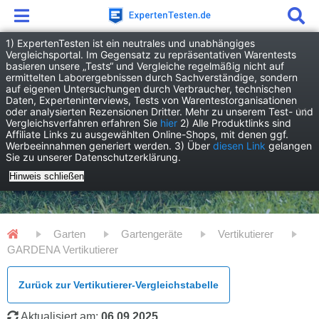
1) ExpertenTesten ist ein neutrales und unabhängiges
Vergleichsportal. Im Gegensatz zu repräsentativen Warentests
basieren unsere „Tests“ und Vergleiche regelmäßig nicht auf
ermittelten Laborergebnissen durch Sachverständige, sondern
auf eigenen Untersuchungen durch Verbraucher, technischen
Daten, Experteninterviews, Tests von Warentestorganisationen
oder analysierten Rezensionen Dritter. Mehr zu unserem Test- und
Vergleichsverfahren erfahren Sie
hier
2) Alle Produktlinks sind
Affiliate Links zu ausgewählten Online-Shops, mit denen ggf.
Werbeeinnahmen generiert werden. 3) Über
diesen Link
gelangen
Sie zu unserer Datenschutzerklärung.
Hinweis schließen
Garten
Gartengeräte
Vertikutierer
GARDENA Vertikutierer
Zurück zur Vertikutierer-Vergleichstabelle
Aktualisiert am:
06.09.2025