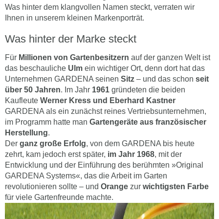
Was hinter dem klangvollen Namen steckt, verraten wir
Ihnen in unserem kleinen Markenporträt.
Was hinter der Marke steckt
Für
Millionen von Gartenbesitzern
auf der ganzen Welt ist
das beschauliche
Ulm
ein wichtiger Ort, denn dort hat das
Unternehmen GARDENA seinen
Sitz
– und das schon
seit
über 50 Jahren
. Im Jahr
1961
gründeten die beiden
Kaufleute
Werner Kress und Eberhard Kastner
GARDENA als ein zunächst reines Vertriebsunternehmen,
im Programm hatte man
Gartengeräte aus französischer
Herstellung
.
Der
ganz große Erfolg
, von dem GARDENA bis heute
zehrt, kam jedoch erst später,
im Jahr 1968
, mit der
Entwicklung und der Einführung des berühmten »Original
GARDENA Systems«, das die Arbeit im Garten
revolutionieren sollte – und
Orange
zur
wichtigsten Farbe
für viele Gartenfreunde machte.