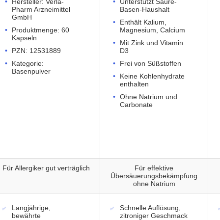
Hersteller: Verla-
Unterstützt Säure-
Pharm Arzneimittel
Basen-Haushalt
GmbH
Enthält Kalium,
Produktmenge: 60
Magnesium, Calcium
Kapseln
Mit Zink und Vitamin
PZN: 12531889
D3
Kategorie:
Frei von Süßstoffen
Basenpulver
Keine Kohlenhydrate
enthalten
Ohne Natrium und
Carbonate
Für Allergiker gut verträglich
Für effektive
Übersäuerungsbekämpfung
ohne Natrium
Langjährige,
Schnelle Auflösung,
bewährte
zitroniger Geschmack