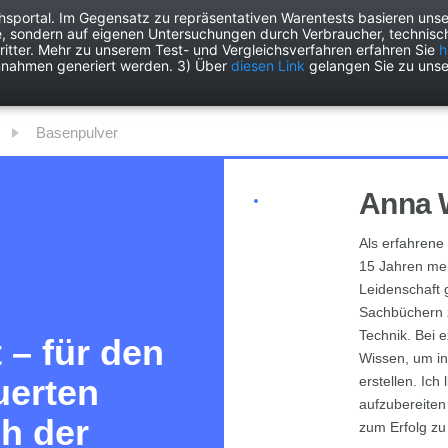
chsportal. Im Gegensatz zu repräsentativen Warentests basieren unse
e, sondern auf eigenen Untersuchungen durch Verbraucher, technisch
Drogerie
Elektronik
Freizeit
Garten
Haushalt
Heimwer
itter. Mehr zu unserem Test- und Vergleichsverfahren erfahren Sie
h
nnahmen generiert werden. 3) Über
diesen Link
gelangen Sie zu unse
Basenpulver
Anna 
Als erfahrene 
15 Jahren mein
Leidenschaft 
Sachbüchern 
Technik. Bei 
 – für den
Wissen, um in
uerten
erstellen. Ic
aufzubereite
ch der
zum Erfolg zu