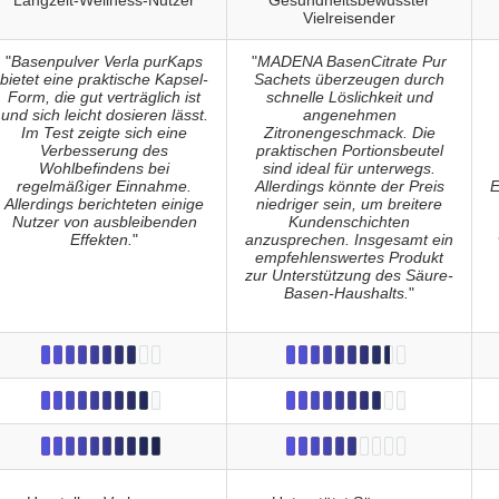
Langzeit-Wellness-Nutzer
Gesundheitsbewusster
Vielreisender
"
Basenpulver Verla purKaps
"
MADENA BasenCitrate Pur
bietet eine praktische Kapsel-
Sachets überzeugen durch
Form, die gut verträglich ist
schnelle Löslichkeit und
und sich leicht dosieren lässt.
angenehmen
Im Test zeigte sich eine
Zitronengeschmack. Die
Verbesserung des
praktischen Portionsbeutel
Wohlbefindens bei
sind ideal für unterwegs.
regelmäßiger Einnahme.
Allerdings könnte der Preis
E
Allerdings berichteten einige
niedriger sein, um breitere
Nutzer von ausbleibenden
Kundenschichten
Effekten.
"
anzusprechen. Insgesamt ein
empfehlenswertes Produkt
zur Unterstützung des Säure-
Basen-Haushalts.
"