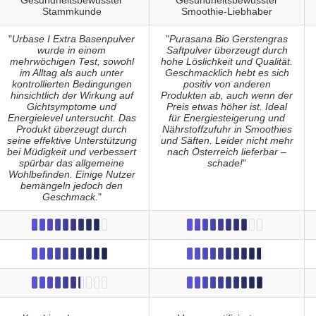
Gesundheitsbewusster
Gesundheitsbewusster
Stammkunde
Smoothie-Liebhaber
"
Urbase I Extra Basenpulver
"
Purasana Bio Gerstengras
wurde in einem
Saftpulver überzeugt durch
mehrwöchigen Test, sowohl
hohe Löslichkeit und Qualität.
im Alltag als auch unter
Geschmacklich hebt es sich
kontrollierten Bedingungen
positiv von anderen
hinsichtlich der Wirkung auf
Produkten ab, auch wenn der
Gichtsymptome und
Preis etwas höher ist. Ideal
Energielevel untersucht. Das
für Energiesteigerung und
Produkt überzeugt durch
Nährstoffzufuhr in Smoothies
seine effektive Unterstützung
und Säften. Leider nicht mehr
bei Müdigkeit und verbessert
nach Österreich lieferbar –
spürbar das allgemeine
schade!
"
Wohlbefinden. Einige Nutzer
bemängeln jedoch den
Geschmack.
"