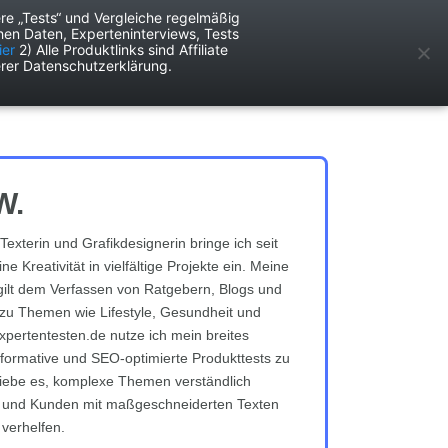
re „Tests“ und Vergleiche regelmäßig
en Daten, Experteninterviews, Tests
ken
Services
ier
2) Alle Produktlinks sind Affiliate
rer Datenschutzerklärung.
W.
Texterin und Grafikdesignerin bringe ich seit
e Kreativität in vielfältige Projekte ein. Meine
gilt dem Verfassen von Ratgebern, Blogs und
zu Themen wie Lifestyle, Gesundheit und
expertentesten.de nutze ich mein breites
formative und SEO-optimierte Produkttests zu
h liebe es, komplexe Themen verständlich
n und Kunden mit maßgeschneiderten Texten
 verhelfen.