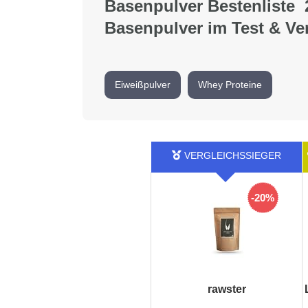
Basenpulver Bestenliste 
Basenpulver im Test & Ve
Eiweißpulver
Whey Proteine
-20%
rawster