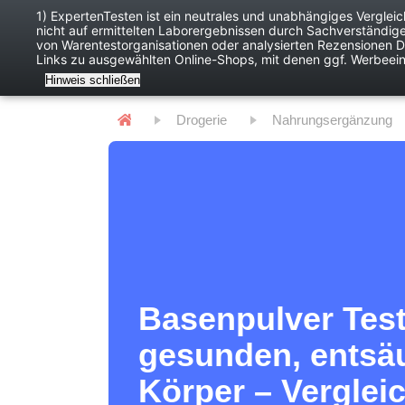
1) ExpertenTesten ist ein neutrales und unabhängiges Verglei
nicht auf ermittelten Laborergebnissen durch Sachverständig
Baby
Digitales
von Warentestorganisationen oder analysierten Rezensionen Dr
Links zu ausgewählten Online-Shops, mit denen ggf. Werbeei
Hinweis schließen
Drogerie
Nahrungsergänzung
Basenpulver Test
gesunden, entsä
Körper – Verglei