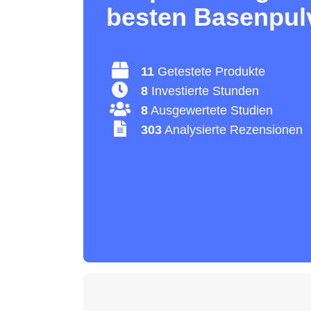
besten Basenpul
11
Getestete Produkte
8
Investierte Stunden
8
Ausgewertete Studien
303
Analysierte Rezensionen