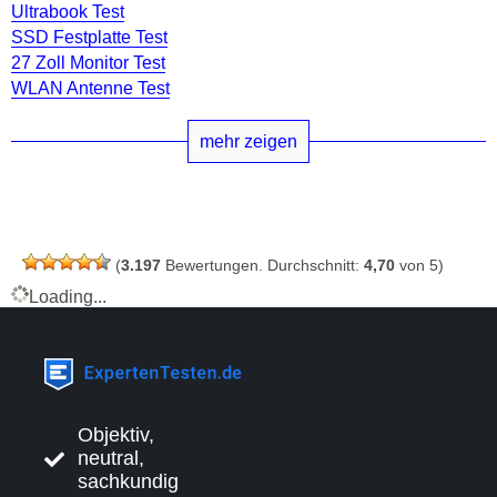
Ultrabook Test
SSD Festplatte Test
27 Zoll Monitor Test
WLAN Antenne Test
mehr zeigen
(
3.197
Bewertungen. Durchschnitt:
4,70
von 5)
Loading...
Objektiv,
neutral,
sachkundig