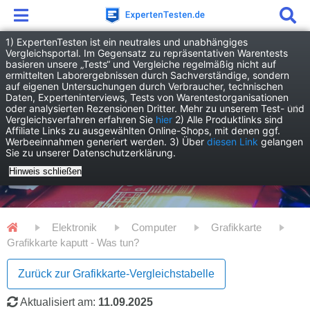
1) ExpertenTesten ist ein neutrales und unabhängiges
Vergleichsportal. Im Gegensatz zu repräsentativen Warentests
basieren unsere „Tests“ und Vergleiche regelmäßig nicht auf
ermittelten Laborergebnissen durch Sachverständige, sondern
auf eigenen Untersuchungen durch Verbraucher, technischen
Daten, Experteninterviews, Tests von Warentestorganisationen
oder analysierten Rezensionen Dritter. Mehr zu unserem Test- und
Vergleichsverfahren erfahren Sie
hier
2) Alle Produktlinks sind
Affiliate Links zu ausgewählten Online-Shops, mit denen ggf.
Werbeeinnahmen generiert werden. 3) Über
diesen Link
gelangen
Sie zu unserer Datenschutzerklärung.
Hinweis schließen
Elektronik
Computer
Grafikkarte
Grafikkarte kaputt - Was tun?
Zurück zur Grafikkarte-Vergleichstabelle
Aktualisiert am:
11.09.2025