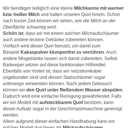
Wir benötigen lediglich eine kleine
Milchkanne mit warmer
bzw. heißer Milch
und halten unseren Quirl hinein. Schon
nach kurzer Zeit können wir sehen,
wie die Milch an der
Oberfläche schaumig wird
.
Schön ist
, dass wir mit einem solchen Milchaufschäumer
auch andere leckere Getränke zubereiten können.
Vielfach wird dieser Quirl benutzt, um damit zum
Beispiel
Kakaopulver klumpenfrei zu verrühren
. Auch
andere Mixgetränke lassen sich damit zubereiten. Selbst
Barkeeper setzen auf diese funktionalen Hilfsmittel.
Ebenfalls von Vorteil ist, dass wir netzstromkabel
ungebunden sind und
diesen Stabschäumer sogar
unterwegs
verwenden können. Nach jedem Gebrauch
können wir
den Quirl
unter fließendem Wasser abspülen
.
Dadurch wird eine einfache Reinigung gewährleistet. Falls
wir ein Modell mit
aufsteckbarem Quirl
besitzen, kann
dieser Aufsatz sogar in der Geschirrspülmaschine gereinigt
werden.
Allein aufgrund dieser einfachen Handhabung kann ein
solches Modell durchweg als
Milchaufschäumer