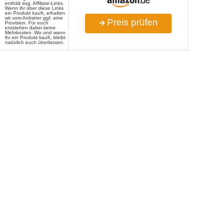
enthält sog. Affiliate-Links.
Wenn ihr über diese Links
ein Produkt kauft, erhalten
wir vom Anbieter ggf. eine
Preis prüfen
Provision. Für euch
entstehen dabei keine
Mehrkosten. Wo und wann
ihr ein Produkt kauft, bleibt
natürlich euch überlassen.