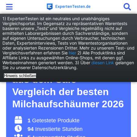
1) ExpertenTesten ist ein neutrales und unabhängiges
Vergleichsportal. Im Gegensatz zu repräsentativen Warentests
basieren unsere „Tests“ und Vergleiche regelmäßig nicht auf
Haushalt
Küchengeräte
ermittelten Laborergebnissen durch Sachverständige, sondern
Milchaufschäumer
auf eigenen Untersuchungen durch Verbraucher, technischen
Daten, Experteninterviews, Tests von Warentestorganisationen
oder analysierten Rezensionen Dritter. Mehr zu unserem Test- und
Milchaufschäumer Test
Vergleichsverfahren erfahren Sie
hier
2) Alle Produktlinks sind
Affiliate Links zu ausgewählten Online-Shops, mit denen ggf.
Werbeeinnahmen generiert werden. 3) Über
diesen Link
gelangen
– für einen Kaffee wie
Sie zu unserer Datenschutzerklärung.
Hinweis schließen
aus dem Café –
Vergleich der besten
Milchaufschäumer 2026
1
Getestete Produkte
94
Investierte Stunden